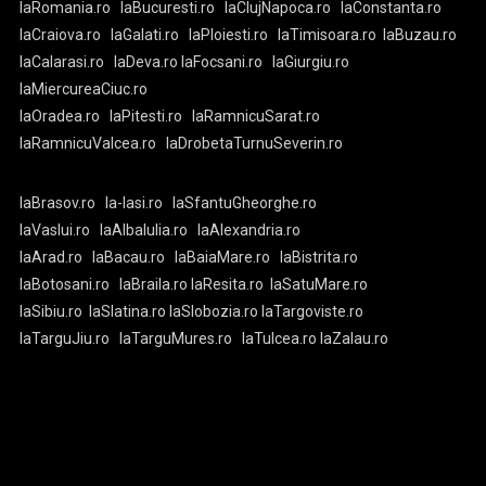
laRomania.ro
laBucuresti.ro
laClujNapoca.ro
laConstanta.ro
laCraiova.ro
laGalati.ro
laPloiesti.ro
laTimisoara.ro
laBuzau.ro
laCalarasi.ro
laDeva.ro
laFocsani.ro
laGiurgiu.ro
laMiercureaCiuc.ro
laOradea.ro
laPitesti.ro
laRamnicuSarat.ro
laRamnicuValcea.ro
laDrobetaTurnuSeverin.ro
laBrasov.ro
la-Iasi.ro
laSfantuGheorghe.ro
laVaslui.ro
laAlbaIulia.ro
laAlexandria.ro
laArad.ro
laBacau.ro
laBaiaMare.ro
laBistrita.ro
laBotosani.ro
laBraila.ro
laResita.ro
laSatuMare.ro
laSibiu.ro
laSlatina.ro
laSlobozia.ro
laTargoviste.ro
laTarguJiu.ro
laTarguMures.ro
laTulcea.ro
laZalau.ro