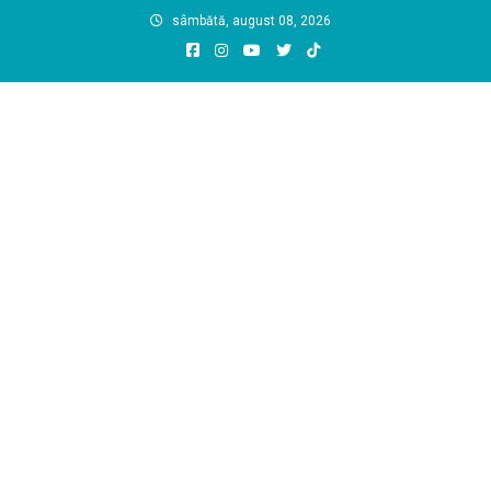
Skip
sâmbătă, august 08, 2026
to
content