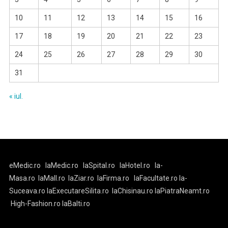
10
11
12
13
14
15
16
17
18
19
20
21
22
23
24
25
26
27
28
29
30
31
« iul.
eMedic.ro
laMedic.ro
laSpital.ro
laHotel.ro
la-
Masa.ro
laMall.ro
laZiar.ro
laFirma.ro
laFacultate.ro
la-
Suceava.ro
laExecutareSilita.ro
laChisinau.ro
laPiatraNeamt.ro
High-Fashion.ro
laBalti.ro