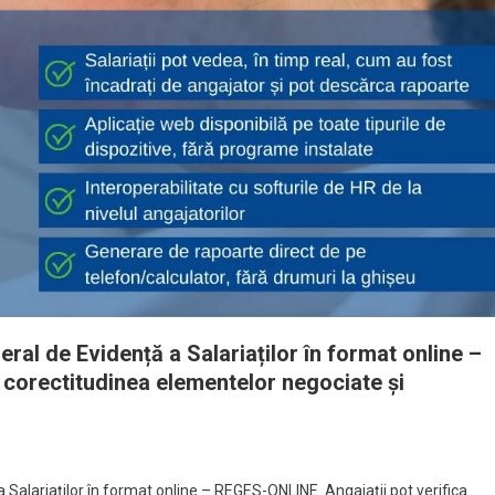
ral de Evidență a Salariaților în format online –
 corectitudinea elementelor negociate și
 Salariaților în format online – REGES-ONLINE. Angajații pot verifica