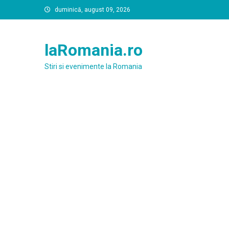
Skip
duminică, august 09, 2026
to
content
laRomania.ro
Stiri si evenimente la Romania