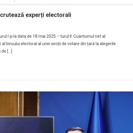
crutează experți electorali
rul I și la data de 18 mai 2025 – turul II. Cuantumul net al
l biroului electoral al unei secții de votare din țară la alegerile
 de […]