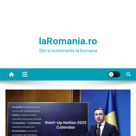
laRomania.ro
Stiri si evenimente la Romania