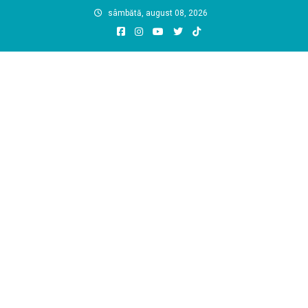
Skip
sâmbătă, august 08, 2026
to
content