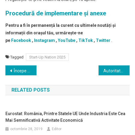
Procedură de implementare și anexe
Pentru a fi în permanență la curent cu ultimele noutăți și
informații din orașul tău, urmărește-ne
pe
Facebook
,
Instagram
,
YouTube
,
TikTok
,
Twitter
.
Tagged
Start-Up Nation 2025
Navigare
Începe procesul de selecție pentru cel mai amplu program social din comunitățile rurale: 2.000 de localități vor avea servicii integrate pentru asistență socială, medicală și consiliere școlară
Autoritatea Electorală Permanentă recrutează experți electorali
în
RELATED POSTS
articole
Eurostat: România, Printre Statele UE Unde Industria Este Cea
Mai Semnificativă Activitate Economică
octombrie 28, 2019
Editor