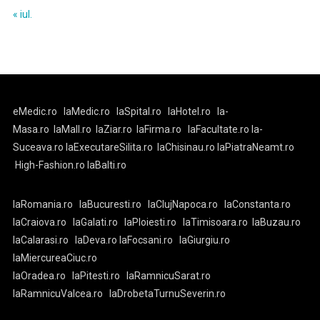
« iul.
eMedic.ro
laMedic.ro
laSpital.ro
laHotel.ro
la-
Masa.ro
laMall.ro
laZiar.ro
laFirma.ro
laFacultate.ro
la-
Suceava.ro
laExecutareSilita.ro
laChisinau.ro
laPiatraNeamt.ro
High-Fashion.ro
laBalti.ro
laRomania.ro
laBucuresti.ro
laClujNapoca.ro
laConstanta.ro
laCraiova.ro
laGalati.ro
laPloiesti.ro
laTimisoara.ro
laBuzau.ro
laCalarasi.ro
laDeva.ro
laFocsani.ro
laGiurgiu.ro
laMiercureaCiuc.ro
laOradea.ro
laPitesti.ro
laRamnicuSarat.ro
laRamnicuValcea.ro
laDrobetaTurnuSeverin.ro