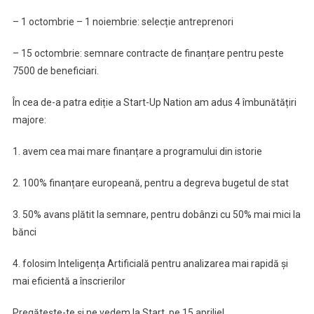
– ⁠1 octombrie – 1 noiembrie: selecție antreprenori
– ⁠15 octombrie: semnare contracte de finanțare pentru peste
7500 de beneficiari.
În cea de-a patra ediție a Start-Up Nation am adus 4 îmbunătățiri
majore:
1. avem cea mai mare finanțare a programului din istorie
2. 100% finanțare europeană, pentru a degreva bugetul de stat
3. 50% avans plătit la semnare, pentru dobânzi cu 50% mai mici la
bănci
4. folosim Inteligența Artificială pentru analizarea mai rapidă și
mai eficientă a înscrierilor
Pregătește-te și ne vedem la Start, pe 15 aprilie!