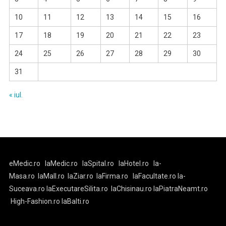
10
11
12
13
14
15
16
17
18
19
20
21
22
23
24
25
26
27
28
29
30
31
« iul.
eMedic.ro
laMedic.ro
laSpital.ro
laHotel.ro
la-
Masa.ro
laMall.ro
laZiar.ro
laFirma.ro
laFacultate.ro
la-
Suceava.ro
laExecutareSilita.ro
laChisinau.ro
laPiatraNeamt.ro
High-Fashion.ro
laBalti.ro