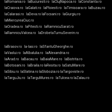
laRomania.ro
laBucuresti.ro
laClujNapoca.ro
laConstanta.ro
laCraiova.ro
laGalati.ro
laPloiesti.ro
laTimisoara.ro
laBuzau.ro
laCalarasi.ro
laDeva.ro
laFocsani.ro
laGiurgiu.ro
laMiercureaCiuc.ro
laOradea.ro
laPitesti.ro
laRamnicuSarat.ro
laRamnicuValcea.ro
laDrobetaTurnuSeverin.ro
laBrasov.ro
la-Iasi.ro
laSfantuGheorghe.ro
laVaslui.ro
laAlbaIulia.ro
laAlexandria.ro
laArad.ro
laBacau.ro
laBaiaMare.ro
laBistrita.ro
laBotosani.ro
laBraila.ro
laResita.ro
laSatuMare.ro
laSibiu.ro
laSlatina.ro
laSlobozia.ro
laTargoviste.ro
laTarguJiu.ro
laTarguMures.ro
laTulcea.ro
laZalau.ro