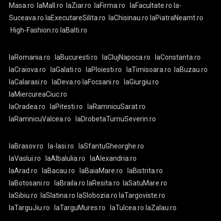
Masa.ro
laMall.ro
laZiar.ro
laFirma.ro
laFacultate.ro
la-
Suceava.ro
laExecutareSilita.ro
laChisinau.ro
laPiatraNeamt.ro
High-Fashion.ro
laBalti.ro
laRomania.ro
laBucuresti.ro
laClujNapoca.ro
laConstanta.ro
laCraiova.ro
laGalati.ro
laPloiesti.ro
laTimisoara.ro
laBuzau.ro
laCalarasi.ro
laDeva.ro
laFocsani.ro
laGiurgiu.ro
laMiercureaCiuc.ro
laOradea.ro
laPitesti.ro
laRamnicuSarat.ro
laRamnicuValcea.ro
laDrobetaTurnuSeverin.ro
laBrasov.ro
la-Iasi.ro
laSfantuGheorghe.ro
laVaslui.ro
laAlbaIulia.ro
laAlexandria.ro
laArad.ro
laBacau.ro
laBaiaMare.ro
laBistrita.ro
laBotosani.ro
laBraila.ro
laResita.ro
laSatuMare.ro
laSibiu.ro
laSlatina.ro
laSlobozia.ro
laTargoviste.ro
laTarguJiu.ro
laTarguMures.ro
laTulcea.ro
laZalau.ro