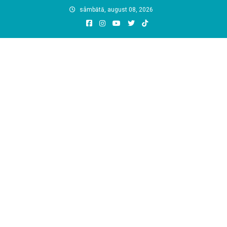
Skip
sâmbătă, august 08, 2026
to
content