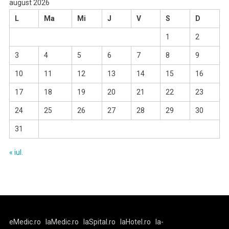
august 2026
L
Ma
Mi
J
V
S
D
1
2
3
4
5
6
7
8
9
10
11
12
13
14
15
16
17
18
19
20
21
22
23
24
25
26
27
28
29
30
31
« iul.
eMedic.ro
laMedic.ro
laSpital.ro
laHotel.ro
la-