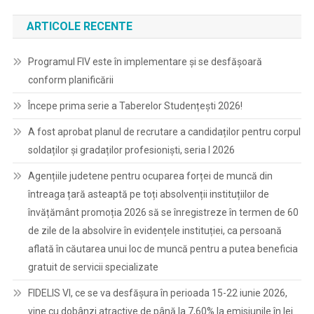
ARTICOLE RECENTE
Programul FIV este în implementare și se desfășoară
conform planificării
Începe prima serie a Taberelor Studențești 2026!
A fost aprobat planul de recrutare a candidaților pentru corpul
soldaților și gradaților profesioniști, seria I 2026
Agențiile judetene pentru ocuparea forței de muncă din
întreaga țară asteaptă pe toți absolvenții instituțiilor de
învățământ promoția 2026 să se înregistreze în termen de 60
de zile de la absolvire în evidențele instituției, ca persoană
aflată în căutarea unui loc de muncă pentru a putea beneficia
gratuit de servicii specializate
FIDELIS VI, ce se va desfășura în perioada 15-22 iunie 2026,
vine cu dobânzi atractive de până la 7,60% la emisiunile în lei