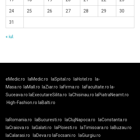
24
25
26
27
28
29
30
31
« iul.
eMedic.ro
laMedic.ro
laSpital.ro
laHotel.ro
la-
Masa.ro
laMall.ro
laZiar.ro
laFirma.ro
laFacultate.ro
la-
Suceava.ro
laExecutareSilita.ro
laChisinau.ro
laPiatraNeamt.ro
High-Fashion.ro
laBalti.ro
laRomania.ro
laBucuresti.ro
laClujNapoca.ro
laConstanta.ro
laCraiova.ro
laGalati.ro
laPloiesti.ro
laTimisoara.ro
laBuzau.ro
laCalarasi.ro
laDeva.ro
laFocsani.ro
laGiurgiu.ro