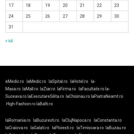
17
18
19
20
21
22
23
24
25
26
27
28
29
30
31
« iul.
eMedic.ro
laMedic.ro
laSpital.ro
laHotel.ro
la-
Masa.ro
laMall.ro
laZiar.ro
laFirma.ro
laFacultate.ro
la-
Suceava.ro
laExecutareSilita.ro
laChisinau.ro
laPiatraNeamt.ro
High-Fashion.ro
laBalti.ro
laRomania.ro
laBucuresti.ro
laClujNapoca.ro
laConstanta.ro
laCraiova.ro
laGalati.ro
laPloiesti.ro
laTimisoara.ro
laBuzau.ro