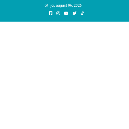
Skip
joi, august 06, 2026
to
content