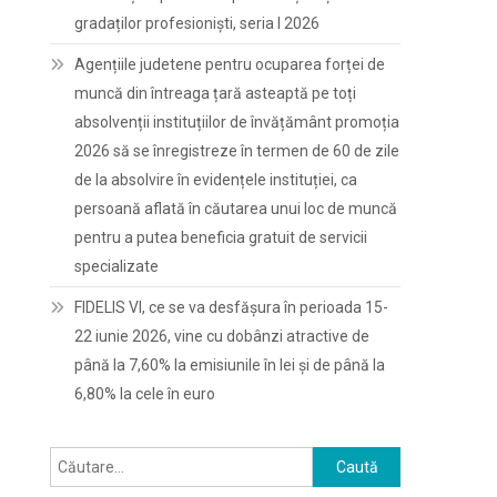
gradaților profesioniști, seria I 2026
Agențiile judetene pentru ocuparea forței de
muncă din întreaga țară asteaptă pe toți
absolvenții instituțiilor de învățământ promoția
2026 să se înregistreze în termen de 60 de zile
de la absolvire în evidențele instituției, ca
persoană aflată în căutarea unui loc de muncă
pentru a putea beneficia gratuit de servicii
specializate
FIDELIS VI, ce se va desfășura în perioada 15-
22 iunie 2026, vine cu dobânzi atractive de
până la 7,60% la emisiunile în lei și de până la
6,80% la cele în euro
Caută
după: