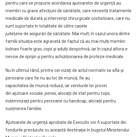
pentru care se propune acordarea ajutoarelor de urgență au
membri cu grave afecţiuni de sănătate, care necesită tratamente
medicale de durată şi intervenţii chirurgicale costisitoare, care nu
sunt suportate în totalitate de către casele
judeţene de asigurări de sănătate. Mai mult, în cazul unora dintre
familii situația este agravată de faptul că au mai mulți membri
bolnavi foarte grav, copii și adulți deopotrivă, iar în cazul altora e
nevoie de sprijin și pentru achiziționarea de proteze medicale.
Nu în ultimul rând, printre cei vizați de actul normativ se află și
persoane care fie nu au loc de muncă, fie au
capacitatea de muncă redusă, iar veniturile lor provin
din ajutoare sociale, pensii, alocații de stat pentru copii,
indemnizații pentru persoane cu handicap, alocații pentru
susținerea familiei.
Ajutoarele de urgenţă aprobate de Executiv vor fi suportate din
fondurile prevăzute cu această destinaţie în bugetul Ministerului