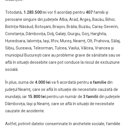
Totodată,
1.283.500
lei vor fi acordați pentru
407
familii și
persoane singure din județele Alba, Arad, Argeș, Bacău, Bihor,
Bistrița-Năsăud, Botoșani, Brașov, Brăila, Buzău, Caraș-Severin,
Constanța, Dâmbovița, Dolj, Galați, Giurgiu, Gorj, Harghita,
Hunedoara, Ialomița, Iași, Ilfov, Mureș, Neamț, Olt, Prahova, Sălaj,
Sibiu, Suceava, Teleorman, Tulcea, Vaslui, Vâlcea, Vrancea și
municipiul București care au probleme grave de sănătate sau se
află în situații deosebite care pot conduce la riscul de excluziune
socială.
În plus, suma de
4.000 lei
va fi acordată pentru
o familie
din
județul Neamț, care se află în situație de necesitate cauzată de
inundații, iar
15.800 lei
pentru un număr de
3 familii
din județele
Dâmbovița, Iași și Neamț, care se află în situații de necesitate
cauzate de accidente.
Astfel, potrivit datelor consemnate în anchetele sociale, familiile