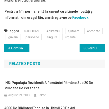
Muncii și Protecției Sociale.
Pentru a fi în permanență la curent cu ultimele noutăți și
informații din orașul tău, urmărește-ne pe
Facebook.
Tagged
1600000lei
470familii
ajutoare
aprobate
guvern
persoane
singure
urgenta
Navigare
Comisarul şef Nicolae Alexe, destituit din Poliţie, în urma anchetei privind cazul Caracal
Guvernul a stabilit numărul biletelor de tratament balnear pe care le poate asigura în anul 2020 prin sistemul administrat de Casa Națională de Pensii Publice
în
RELATED POSTS
articole
INS: Populaţia Rezidentă A României Rămâne Sub 20 De
Milioane De Persoane
august 29, 2019
Editor
4000 De Biblioteci Închise În Ultimii 20 De Ani