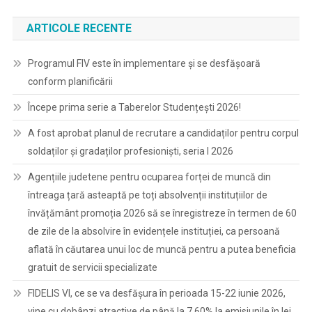
ARTICOLE RECENTE
Programul FIV este în implementare și se desfășoară
conform planificării
Începe prima serie a Taberelor Studențești 2026!
A fost aprobat planul de recrutare a candidaților pentru corpul
soldaților și gradaților profesioniști, seria I 2026
Agențiile judetene pentru ocuparea forței de muncă din
întreaga țară asteaptă pe toți absolvenții instituțiilor de
învățământ promoția 2026 să se înregistreze în termen de 60
de zile de la absolvire în evidențele instituției, ca persoană
aflată în căutarea unui loc de muncă pentru a putea beneficia
gratuit de servicii specializate
FIDELIS VI, ce se va desfășura în perioada 15-22 iunie 2026,
vine cu dobânzi atractive de până la 7,60% la emisiunile în lei