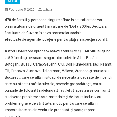
Social
Editor
Februarie 5, 2020
470
de familii și persoane singure aflate în situaţii critice vor
primi ajutoare de urgență în valoare de
1.647.800
lei. Decizia a
fost luată de Guvern în baza anchetelor sociale
efectuate de agențiile județene pentru plăți și inspecție socială.
Astfel, Hotărârea aprobată astăzi stabilește că
344.500
lei ajung
la
59
familii și persoane singure din județele Alba, Bacău,
Botoșani, Buzău, Caraș-Severin, Cluj, Dolj, Hunedoara, Iași, Neamț,
Olt, Prahova, Suceava, Teleorman, Vâlcea, Vrancea și municipiul
București, care se află în situații de necesitate cauzate de incendii
care au afectat atât locuințele, anexele gospodărești, cât și
bunurile de folosință îndelungată, astfel că acestea se confruntă
cu diverse probleme socio-materiale și de locuit, inclusiv cu
probleme grave de sănătate, motiv pentru care se află în
imposibilitate ca din veniturile proprii să-și poată repara
locuințele.