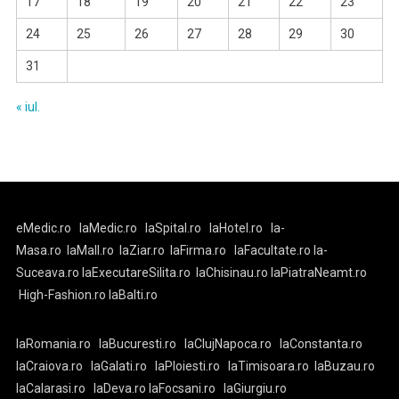
17
18
19
20
21
22
23
24
25
26
27
28
29
30
31
« iul.
eMedic.ro
laMedic.ro
laSpital.ro
laHotel.ro
la-
Masa.ro
laMall.ro
laZiar.ro
laFirma.ro
laFacultate.ro
la-
Suceava.ro
laExecutareSilita.ro
laChisinau.ro
laPiatraNeamt.ro
High-Fashion.ro
laBalti.ro
laRomania.ro
laBucuresti.ro
laClujNapoca.ro
laConstanta.ro
laCraiova.ro
laGalati.ro
laPloiesti.ro
laTimisoara.ro
laBuzau.ro
laCalarasi.ro
laDeva.ro
laFocsani.ro
laGiurgiu.ro