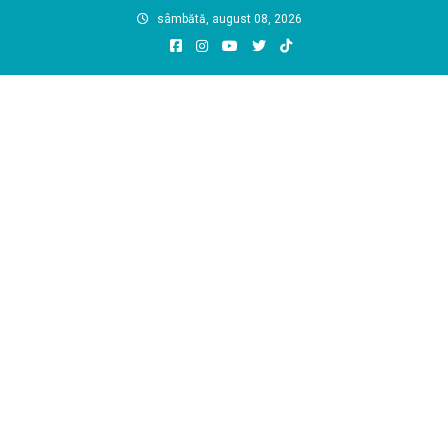
Skip
sâmbătă, august 08, 2026
to
content