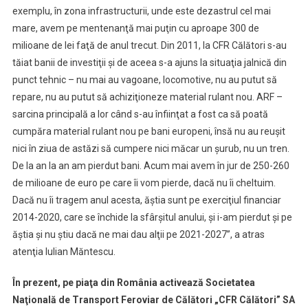
exemplu, în zona infrastructurii, unde este dezastrul cel mai
mare, avem pe mentenanţă mai puţin cu aproape 300 de
milioane de lei faţă de anul trecut. Din 2011, la CFR Călători s-au
tăiat banii de investiţii şi de aceea s-a ajuns la situaţia jalnică din
punct tehnic – nu mai au vagoane, locomotive, nu au putut să
repare, nu au putut să achiziţioneze material rulant nou. ARF –
sarcina principală a lor când s-au înfiinţat a fost ca să poată
cumpăra material rulant nou pe bani europeni, însă nu au reuşit
nici în ziua de astăzi să cumpere nici măcar un şurub, nu un tren.
De la an la an am pierdut bani. Acum mai avem în jur de 250-260
de milioane de euro pe care îi vom pierde, dacă nu îi cheltuim.
Dacă nu îi tragem anul acesta, ăştia sunt pe exerciţiul financiar
2014-2020, care se închide la sfârşitul anului, şi i-am pierdut şi pe
ăştia şi nu ştiu dacă ne mai dau alţii pe 2021-2027”, a atras
atenţia Iulian Măntescu.
În prezent, pe piaţa din România activează Societatea
Naţională de Transport Feroviar de Călători „CFR Călători” SA