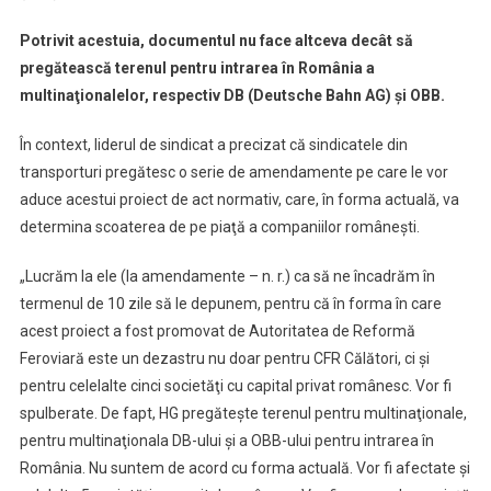
Potrivit acestuia, documentul nu face altceva decât să
pregătească terenul pentru intrarea în România a
multinaţionalelor, respectiv DB (Deutsche Bahn AG) şi OBB.
În context, liderul de sindicat a precizat că sindicatele din
transporturi pregătesc o serie de amendamente pe care le vor
aduce acestui proiect de act normativ, care, în forma actuală, va
determina scoaterea de pe piaţă a companiilor româneşti.
„Lucrăm la ele (la amendamente – n. r.) ca să ne încadrăm în
termenul de 10 zile să le depunem, pentru că în forma în care
acest proiect a fost promovat de Autoritatea de Reformă
Feroviară este un dezastru nu doar pentru CFR Călători, ci şi
pentru celelalte cinci societăţi cu capital privat românesc. Vor fi
spulberate. De fapt, HG pregăteşte terenul pentru multinaţionale,
pentru multinaţionala DB-ului şi a OBB-ului pentru intrarea în
România. Nu suntem de acord cu forma actuală. Vor fi afectate şi