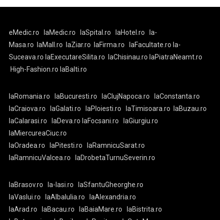
eMedic.ro
laMedic.ro
laSpital.ro
laHotel.ro
la-
Masa.ro
laMall.ro
laZiar.ro
laFirma.ro
laFacultate.ro
la-
Suceava.ro
laExecutareSilita.ro
laChisinau.ro
laPiatraNeamt.ro
High-Fashion.ro
laBalti.ro
laRomania.ro
laBucuresti.ro
laClujNapoca.ro
laConstanta.ro
laCraiova.ro
laGalati.ro
laPloiesti.ro
laTimisoara.ro
laBuzau.ro
laCalarasi.ro
laDeva.ro
laFocsani.ro
laGiurgiu.ro
laMiercureaCiuc.ro
laOradea.ro
laPitesti.ro
laRamnicuSarat.ro
laRamnicuValcea.ro
laDrobetaTurnuSeverin.ro
laBrasov.ro
la-Iasi.ro
laSfantuGheorghe.ro
laVaslui.ro
laAlbaIulia.ro
laAlexandria.ro
laArad.ro
laBacau.ro
laBaiaMare.ro
laBistrita.ro