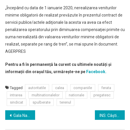
„Începând cu data de 1 ianuarie 2020, nerealizarea veniturilor
minime obligatorii de realizat prevăzute în prezentul contract de
servicii publice/actele adiţionale la acesta va avea ca efect
penalizarea operatorului prin diminuarea compensaţiei primite cu
suma nerealizată din valoarea veniturilor minime obligatorii de
realizat, separate pe rang de tren”, se mai spune în document.
AGERPRES
Pentru a fi în permanență la curent cu ultimele noutăți și
informații din orașul tău, urmărește-ne pe
Facebook.
Tagged
autoritatile
calea
companiile
ferata
intrarea
multinationalelor
nationale
pregatesc
sindicat
spulberate
terenul
Navigare
Gala Naţională a Excelenţei în Asistenţă Socială – pe 17 martie; au început înscrierile
INS: Câştigul salarial mediu net a crescut cu 2% în noiembrie, la 3.179 lei
în