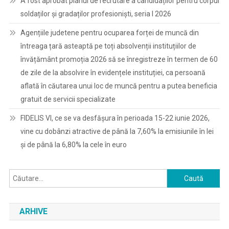
A fost aprobat planul de recrutare a candidaților pentru corpul
soldaților și gradaților profesioniști, seria I 2026
Agențiile judetene pentru ocuparea forței de muncă din
întreaga țară asteaptă pe toți absolvenții instituțiilor de
învățământ promoția 2026 să se înregistreze în termen de 60
de zile de la absolvire în evidențele instituției, ca persoană
aflată în căutarea unui loc de muncă pentru a putea beneficia
gratuit de servicii specializate
FIDELIS VI, ce se va desfășura în perioada 15-22 iunie 2026,
vine cu dobânzi atractive de până la 7,60% la emisiunile în lei
și de până la 6,80% la cele în euro
Caută
după:
ARHIVE