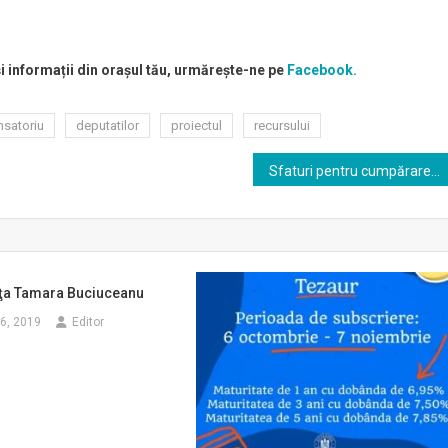
și informații din orașul tău, urmărește-ne pe
Facebook.
satoriu
deputatilor
proiectul
recursului
Sfaturi pentru cumpărarea jucăriilor, cele mai dorite cadouri de Moș Nicolae și Moș Crăciun. ANPC avertizează că anumite produse pot reprezenta un pericol pentru copii
iţa Tamara Buciuceanu
6, 2019
Editor