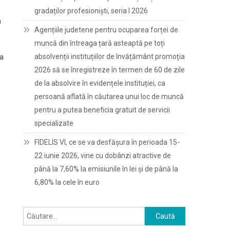
gradaților profesioniști, seria I 2026
a
Agențiile judetene pentru ocuparea forței de
muncă din întreaga țară asteaptă pe toți
absolvenții instituțiilor de învățământ promoția
la
2026 să se înregistreze în termen de 60 de zile
de la absolvire în evidențele instituției, ca
persoană aflată în căutarea unui loc de muncă
pentru a putea beneficia gratuit de servicii
specializate
FIDELIS VI, ce se va desfășura în perioada 15-
22 iunie 2026, vine cu dobânzi atractive de
până la 7,60% la emisiunile în lei și de până la
6,80% la cele în euro
Caută
după: