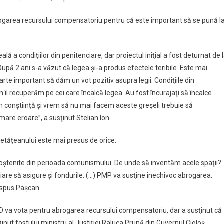
ogarea recursului compensatoriu pentru că este important să se pună l
ă a condiţiilor din penitenciare, dar proiectul iniţial a fost deturnat de 
upă 2 ani s-a văzut că legea şi-a produs efectele teribile. Este mai
arte important să dăm un vot pozitiv asupra legii. Condiţiile din
 îi recuperăm pe cei care încalcă legea. Au fost încurajaţi să încalce
em conştiinţă şi vrem să nu mai facem aceste greşeli trebuie să
are eroare”, a susţinut Stelian Ion.
etăţeanului este mai presus de orice.
moştenite din perioada comunismului. De unde să inventăm acele spaţii?
iare să asigure şi fondurile. (…) PMP va susţine inechivoc abrogarea.
 spus Paşcan.
PSD va vota pentru abrogarea recursului compensatoriu, dar a susţinut că
ţinut fostului ministru al Justiţiei Raluca Prună din Guvernul Cioloş.