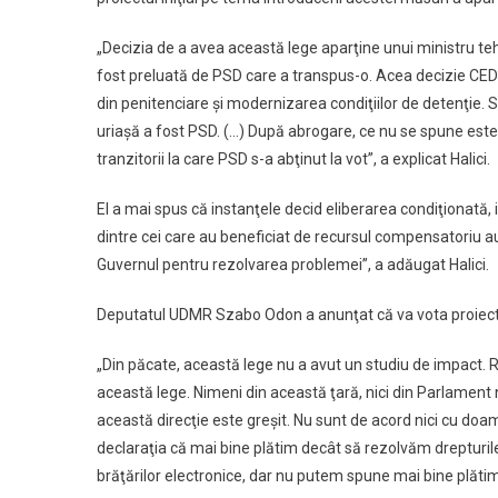
„Decizia de a avea această lege aparţine unui ministru teh
fost preluată de PSD care a transpus-o. Acea decizie CE
din penitenciare şi modernizarea condiţiilor de detenţie. S
uriaşă a fost PSD. (…) După abrogare, ce nu se spune este
tranzitorii la care PSD s-a abţinut la vot”, a explicat Halici.
El a mai spus că instanţele decid eliberarea condiţionată, i
dintre cei care au beneficiat de recursul compensatoriu a
Guvernul pentru rezolvarea problemei”, a adăugat Halici.
Deputatul UDMR Szabo Odon a anunţat că va vota proiect
„Din păcate, această lege nu a avut un studiu de impact. R
această lege. Nimeni din această ţară, nici din Parlament n
această direcţie este greşit. Nu sunt de acord nici cu doam
declaraţia că mai bine plătim decât să rezolvăm drepturile
brăţărilor electronice, dar nu putem spune mai bine plăt