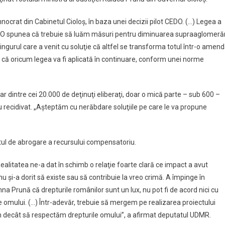
nocrat din Cabinetul Cioloş, în baza unei decizii pilot CEDO. (…) Legea a
DO spunea că trebuie să luăm măsuri pentru diminuarea supraaglomerăr
ingurul care a venit cu soluţie că altfel se transforma totul într-o amen
 că oricum legea va fi aplicată în continuare, conform unei norme
ar dintre cei 20.000 de deţinuţi eliberaţi, doar o mică parte – sub 600 –
u recidivat. „Aşteptăm cu nerăbdare soluţiile pe care le va propune
ul de abrogare a recursului compensatoriu.
ealitatea ne-a dat în schimb o relaţie foarte clară ce impact a avut
u şi-a dorit să existe sau să contribuie la vreo crimă. A împinge în
na Prună că drepturile românilor sunt un lux, nu pot fi de acord nici cu
 omului. (…) Într-adevăr, trebuie să mergem pe realizarea proiectului
im decât să respectăm drepturile omului”, a afirmat deputatul UDMR.