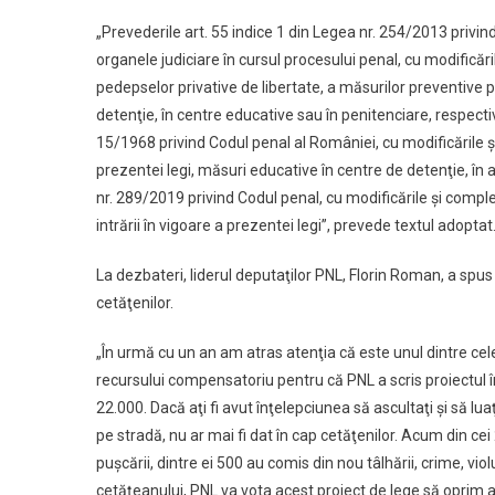
„Prevederile art. 55 indice 1 din Legea nr. 254/2013 privi
organele judiciare în cursul procesului penal, cu modificări
pedepselor privative de libertate, a măsurilor preventive p
detenţie, în centre educative sau în penitenciare, respectiv
15/1968 privind Codul penal al României, cu modificările şi 
prezentei legi, măsuri educative în centre de detenţie, în 
nr. 289/2019 privind Codul penal, cu modificările şi complet
intrării în vigoare a prezentei legi”, prevede textul adoptat
La dezbateri, liderul deputaţilor PNL, Florin Roman, a spu
cetăţenilor.
„În urmă cu un an am atras atenţia că este unul dintre cel
recursului compensatoriu pentru că PNL a scris proiectul în
22.000. Dacă aţi fi avut înţelepciunea să ascultaţi şi să lua
pe stradă, nu ar mai fi dat în cap cetăţenilor. Acum din cei 
puşcării, dintre ei 500 au comis din nou tâlhării, crime, vi
cetăţeanului, PNL va vota acest proiect de lege să oprim