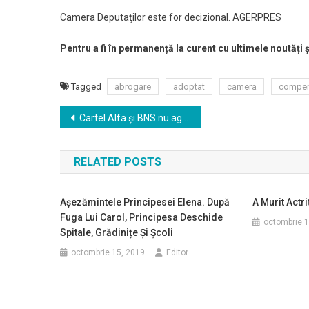
Camera Deputaţilor este for decizional. AGERPRES
Pentru a fi în permanență la curent cu ultimele noutăți 
Tagged
abrogare
adoptat
camera
compen
Navigare
Cartel Alfa şi BNS nu agreează formulele 2 şi 3 de calcul pentru salariul minim şi recomandă corecţii la varianta 1
în
RELATED POSTS
articole
Așezămintele Principesei Elena. După
A Murit Actr
Fuga Lui Carol, Principesa Deschide
octombrie 1
Spitale, Grădinițe Și Școli
octombrie 15, 2019
Editor