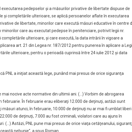
nd executarea pedepselor şi a măsurilor privative de libertate dispuse de
le şi completările ulterioare, se aplică persoanelor aflate în executarea
rivative de libertate, minorilor care execută măsuri educative în centre 
 minorilor care au executat pedepse în penitenciare, potrivit legii nr.
completările ulterioare, şi care execută, la data intrării în vigoare a
aplicarea art. 21 din Legea nr. 187/2012 pentru punerea în aplicare a Legi
ările ulterioare, pentru o perioadă cuprinsă între 24 iulie 2012 şi data
.
s că PNL a iniţiat această lege, punând mai presus de orice siguranţa
e mai nocive acte normative din ultimii ani. (…) Vorbim de abrogarea
 februarie. În februarie erau eliberaţi 12.000 de deţinuţi, astăzi sunt
ţi măsuri atunci, în februarie, 10.000 de deţinuţi nu ar mai fi umblat liberi
22.000 de deţinuţi, 7.000 au fost criminali, violatori care au ajuns în
oluri. (…) Astăzi, PNL pune mai presus de orice viaţa cetăţeanului, siguran
 această nebunie”, a spus Roman.