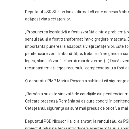
Deputatul USR Stelian Ion a afirmat că este necesară abr
adăpost viaţa cetăţenilor.
„Propunerea legislativă a fost izvorâtă dintr-o problemă real
sensul său şi a fost transformat într-o graţiere mascată. D
importantă punerea la adăpost a vieţii cetăţenilor. Este fo
penitenciare vor fi îmbunătăţite, trebuie să ne gândim cum
legea, ştiind că vor fi eliberaţi mai devreme. (…) Dacă av
recunoaştem că legea recursului compensatoriu a fost o m
Şi deputatul PMP Marius Paşcan a subliniat că siguranţa c
„România nu este vinovată de condiţiile din penitenciar 
Cei care presează România să asigure condiţii în penitenc
Cetăţeanul, siguranţa sa sunt mai presus de orice”, a mai
Deputatul PSD Nicuşor Halici a arătat, la rândul său, că 
proiectul iniţial pe tema introducerii acestei măsuri a apar