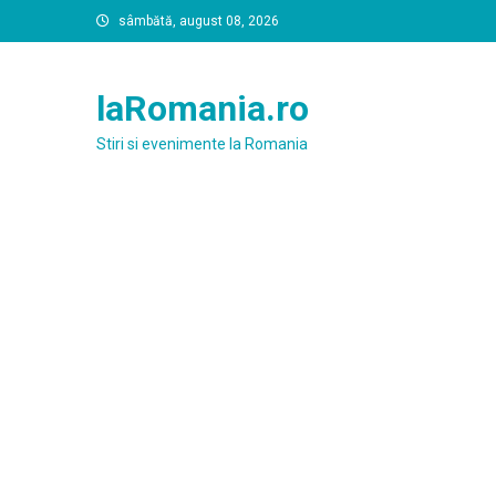
Skip
sâmbătă, august 08, 2026
to
content
laRomania.ro
Stiri si evenimente la Romania