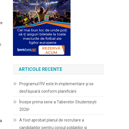
de
i
ARTICOLE RECENTE
Programul FIV este în implementare și se
desfășoară conform planificării
Începe prima serie a Taberelor Studențești
2026!
A fost aprobat planul de recrutare a
ţa
candidaților pentru corpul soldaților și