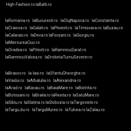
High-Fashion.ro
laBalti.ro
laRomania.ro
laBucuresti.ro
laClujNapoca.ro
laConstanta.ro
laCraiova.ro
laGalati.ro
laPloiesti.ro
laTimisoara.ro
laBuzau.ro
laCalarasi.ro
laDeva.ro
laFocsani.ro
laGiurgiu.ro
laMiercureaCiuc.ro
laOradea.ro
laPitesti.ro
laRamnicuSarat.ro
laRamnicuValcea.ro
laDrobetaTurnuSeverin.ro
laBrasov.ro
la-Iasi.ro
laSfantuGheorghe.ro
laVaslui.ro
laAlbaIulia.ro
laAlexandria.ro
laArad.ro
laBacau.ro
laBaiaMare.ro
laBistrita.ro
laBotosani.ro
laBraila.ro
laResita.ro
laSatuMare.ro
laSibiu.ro
laSlatina.ro
laSlobozia.ro
laTargoviste.ro
laTarguJiu.ro
laTarguMures.ro
laTulcea.ro
laZalau.ro