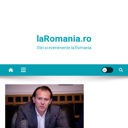
laRomania.ro
Stiri si evenimente la Romania