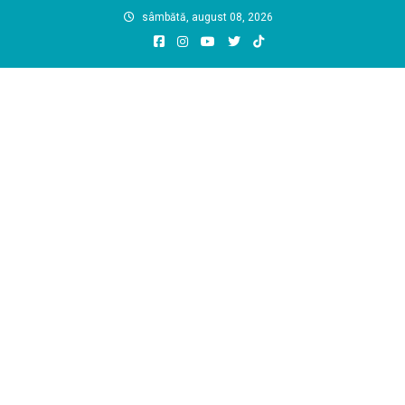
Skip
sâmbătă, august 08, 2026
to
content