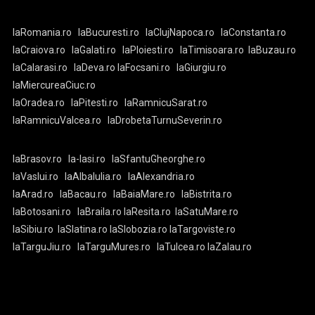
laRomania.ro
laBucuresti.ro
laClujNapoca.ro
laConstanta.ro
laCraiova.ro
laGalati.ro
laPloiesti.ro
laTimisoara.ro
laBuzau.ro
laCalarasi.ro
laDeva.ro
laFocsani.ro
laGiurgiu.ro
laMiercureaCiuc.ro
laOradea.ro
laPitesti.ro
laRamnicuSarat.ro
laRamnicuValcea.ro
laDrobetaTurnuSeverin.ro
laBrasov.ro
la-Iasi.ro
laSfantuGheorghe.ro
laVaslui.ro
laAlbaIulia.ro
laAlexandria.ro
laArad.ro
laBacau.ro
laBaiaMare.ro
laBistrita.ro
laBotosani.ro
laBraila.ro
laResita.ro
laSatuMare.ro
laSibiu.ro
laSlatina.ro
laSlobozia.ro
laTargoviste.ro
laTarguJiu.ro
laTarguMures.ro
laTulcea.ro
laZalau.ro