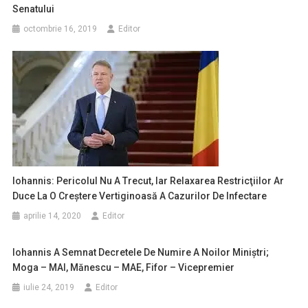
Senatului
octombrie 16, 2019
Editor
Iohannis: Pericolul Nu A Trecut, Iar Relaxarea Restricţiilor Ar
Duce La O Creştere Vertiginoasă A Cazurilor De Infectare
aprilie 14, 2020
Editor
Iohannis A Semnat Decretele De Numire A Noilor Miniştri;
Moga – MAI, Mănescu – MAE, Fifor – Vicepremier
iulie 24, 2019
Editor