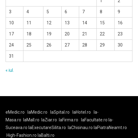
1
2
3
4
5
6
7
8
9
10
11
12
13
14
15
16
17
18
19
20
21
22
23
24
25
26
27
28
29
30
31
« iul.
eMedic.ro
laMedic.ro
laSpital.ro
laHotel.ro
la-
Masa.ro
laMall.ro
laZiar.ro
laFirma.ro
laFacultate.ro
la-
Suceava.ro
laExecutareSilita.ro
laChisinau.ro
laPiatraNeamt.ro
High-Fashion.ro
laBalti.ro