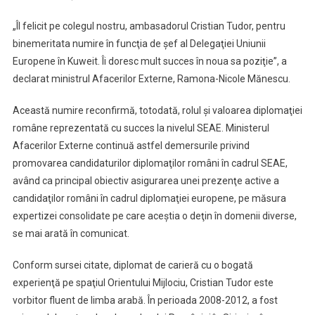
„Îl felicit pe colegul nostru, ambasadorul Cristian Tudor, pentru
binemeritata numire în funcţia de şef al Delegaţiei Uniunii
Europene în Kuweit. Îi doresc mult succes în noua sa poziţie”, a
declarat ministrul Afacerilor Externe, Ramona-Nicole Mănescu.
Această numire reconfirmă, totodată, rolul şi valoarea diplomaţiei
române reprezentată cu succes la nivelul SEAE. Ministerul
Afacerilor Externe continuă astfel demersurile privind
promovarea candidaturilor diplomaţilor români în cadrul SEAE,
având ca principal obiectiv asigurarea unei prezenţe active a
candidaţilor români în cadrul diplomaţiei europene, pe măsura
expertizei consolidate pe care aceştia o deţin în domenii diverse,
se mai arată în comunicat.
Conform sursei citate, diplomat de carieră cu o bogată
experienţă pe spaţiul Orientului Mijlociu, Cristian Tudor este
vorbitor fluent de limba arabă. În perioada 2008-2012, a fost