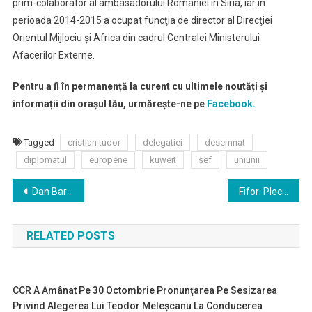
prim-colaborator al ambasadorului României în Siria, iar în
perioada 2014-2015 a ocupat funcţia de director al Direcţiei
Orientul Mijlociu şi Africa din cadrul Centralei Ministerului
Afacerilor Externe.
Pentru a fi în permanență la curent cu ultimele noutăți și
informații din orașul tău, urmărește-ne pe
Facebook.
Tagged
cristian tudor
delegatiei
desemnat
diplomatul
europene
kuweit
sef
uniunii
Navigare
Dan Barna, ales preşedintele USR pentru un nou mandat
Fifor: Plecăm mâine dacă trece o moţiune de cenzură, dar nu trece
în
RELATED POSTS
articole
CCR A Amânat Pe 30 Octombrie Pronunţarea Pe Sesizarea
Privind Alegerea Lui Teodor Meleşcanu La Conducerea