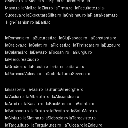
eMedic.ro
laMedic.ro
laSpital.ro
laHotel.ro
la-
Masa.ro
laMall.ro
laZiar.ro
laFirma.ro
laFacultate.ro
la-
Suceava.ro
laExecutareSilita.ro
laChisinau.ro
laPiatraNeamt.ro
High-Fashion.ro
laBalti.ro
laRomania.ro
laBucuresti.ro
laClujNapoca.ro
laConstanta.ro
laCraiova.ro
laGalati.ro
laPloiesti.ro
laTimisoara.ro
laBuzau.ro
laCalarasi.ro
laDeva.ro
laFocsani.ro
laGiurgiu.ro
laMiercureaCiuc.ro
laOradea.ro
laPitesti.ro
laRamnicuSarat.ro
laRamnicuValcea.ro
laDrobetaTurnuSeverin.ro
laBrasov.ro
la-Iasi.ro
laSfantuGheorghe.ro
laVaslui.ro
laAlbaIulia.ro
laAlexandria.ro
laArad.ro
laBacau.ro
laBaiaMare.ro
laBistrita.ro
laBotosani.ro
laBraila.ro
laResita.ro
laSatuMare.ro
laSibiu.ro
laSlatina.ro
laSlobozia.ro
laTargoviste.ro
laTarguJiu.ro
laTarguMures.ro
laTulcea.ro
laZalau.ro