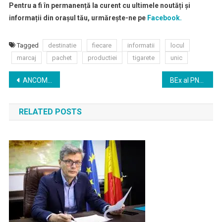
Pentru a fi în permanență la curent cu ultimele noutăți și
informații din orașul tău, urmărește-ne pe
Facebook.
Tagged
destinatie
fiecare
informatii
locul
marcaj
pachet
productiei
tigarete
unic
Navigare
ANCOM propune scăderea cu aproape 10% a tarifelor la convorbirile pe mobil, de la 1 ianuarie 2020 (proiect)
BEx al PNL: Ludovic Orban – şef de campanie pentru alegerile prezidenţiale (surse)
în
RELATED POSTS
articole