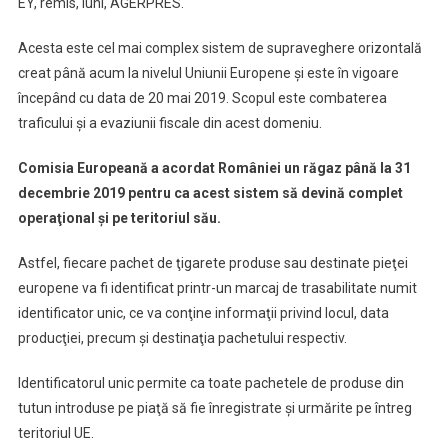
EY, remis, luni, AGERPRES.
Acesta este cel mai complex sistem de supraveghere orizontală
creat până acum la nivelul Uniunii Europene şi este în vigoare
începând cu data de 20 mai 2019. Scopul este combaterea
traficului şi a evaziunii fiscale din acest domeniu.
Comisia Europeană a acordat României un răgaz până la 31
decembrie 2019 pentru ca acest sistem să devină complet
operaţional şi pe teritoriul său.
Astfel, fiecare pachet de ţigarete produse sau destinate pieţei
europene va fi identificat printr-un marcaj de trasabilitate numit
identificator unic, ce va conţine informaţii privind locul, data
producţiei, precum şi destinaţia pachetului respectiv.
Identificatorul unic permite ca toate pachetele de produse din
tutun introduse pe piaţă să fie înregistrate şi urmărite pe întreg
teritoriul UE.