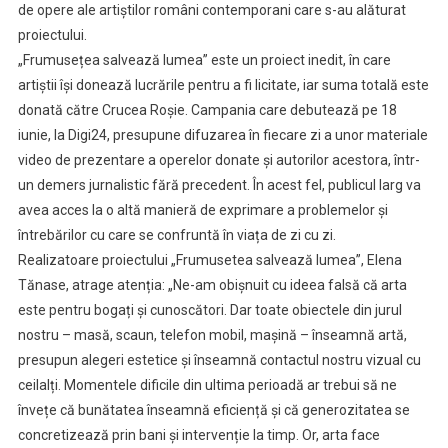
de opere ale artiștilor români contemporani care s-au alăturat
proiectului.
„Frumusețea salvează lumea” este un proiect inedit, în care
artiștii își donează lucrările pentru a fi licitate, iar suma totală este
donată către Crucea Roșie. Campania care debutează pe 18
iunie, la Digi24, presupune difuzarea în fiecare zi a unor materiale
video de prezentare a operelor donate și autorilor acestora, într-
un demers jurnalistic fără precedent. În acest fel, publicul larg va
avea acces la o altă manieră de exprimare a problemelor și
întrebărilor cu care se confruntă în viața de zi cu zi.
Realizatoare proiectului „Frumusetea salvează lumea”, Elena
Tănase, atrage atenția: „Ne-am obișnuit cu ideea falsă că arta
este pentru bogați și cunoscători. Dar toate obiectele din jurul
nostru – masă, scaun, telefon mobil, mașină – înseamnă artă,
presupun alegeri estetice și înseamnă contactul nostru vizual cu
ceilalți. Momentele dificile din ultima perioadă ar trebui să ne
învețe că bunătatea înseamnă eficiență și că generozitatea se
concretizează prin bani și intervenție la timp. Or, arta face