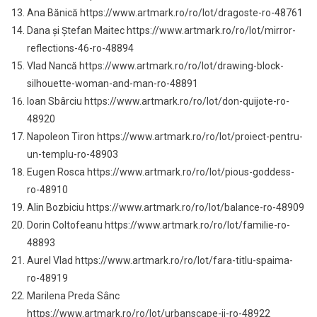
Ana Bănică https://www.artmark.ro/ro/lot/dragoste-ro-48761
Dana și Ștefan Maitec https://www.artmark.ro/ro/lot/mirror-
reflections-46-ro-48894
Vlad Nancă https://www.artmark.ro/ro/lot/drawing-block-
silhouette-woman-and-man-ro-48891
Ioan Sbârciu https://www.artmark.ro/ro/lot/don-quijote-ro-
48920
Napoleon Tiron https://www.artmark.ro/ro/lot/proiect-pentru-
un-templu-ro-48903
Eugen Rosca https://www.artmark.ro/ro/lot/pious-goddess-
ro-48910
Alin Bozbiciu https://www.artmark.ro/ro/lot/balance-ro-48909
Dorin Coltofeanu https://www.artmark.ro/ro/lot/familie-ro-
48893
Aurel Vlad https://www.artmark.ro/ro/lot/fara-titlu-spaima-
ro-48919
Marilena Preda Sânc
https://www.artmark.ro/ro/lot/urbanscape-ii-ro-48922