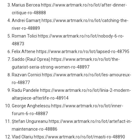
Marius Bercea https://www.artmark.ro/ro/lot/after-dinner-
critique-ro-48888
Andrei Gamarț https://www.artmark.ro/ro/lot/catching-the-
river-ro-48889
Roman Tolici https://www.artmark.ro/ro/lot/nobody-6-ro-
48873
Felix Aftene https://www.artmark.ro/ro/lot/lapsed-ro-48795
Saddo (Raul Oprea) https://www.artmark.ro/ro/lot/the-
guitarist-seria-strong-women-ro-48897
Razvan Cornici https://www.artmark.ro/ro/lot/les-amoureux-
ro-48877
Radu Pandele https://www.artmark.ro/ro/lot/linia-2-modern-
altarpiece-afterlife-ro-48914
George Anghelescu https://www.artmark.ro/ro/lot/inner-
forum-6-ro-48887
Ștefan Ungureanu https://www.artmark.ro/ro/lot/artefact-in-
maintenance-ro-48886
Vlad Olariu https://www.artmark.ro/ro/lot/masti-ro-48890