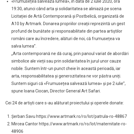
«Frumusețea salvează lumea», în data de 2 iulie 2020, ora
19:30, atunci când arta și solidaritatea se aliniază pe scena
Licitației de Artă Contemporană și Postbelică, organizată de
A10 by Artmark. Donarea propriilor creații reprezintă un gest
profund de bunătate și responsabilitate din partea artiștilor
români care au încredere, alături de noi, că frumusețea va
salva lumea”.
„Arta contemporană ne dă curaj, prin panoul variat de abordări
simbolice ale vieții sau prin solidaritatea în jurul unor cauze
nobile. Suntem într-un punct cheie în această perioadă, iar
arta, responsabilitatea și generozitatea ne vor păstra uniți.
Suntem siguri că «Frumusețea salvează lumea» și pe 2 iulie”,
spune Ioana Ciocan, Director General Art Safari.
Cei 24 de artiști care s-au alăturat proiectului și operele donate:
Șerban Savu https://www.artmark.ro/ro/lot/patrula-ro-48867
Mircea Cantor https://www.artmark.ro/ro/lot/maternitate-ro-
48906