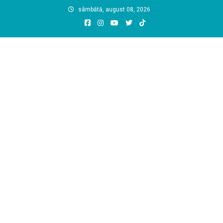
Skip
sâmbătă, august 08, 2026
to
content