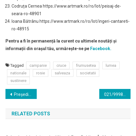
Codruța Cernea https://www.artmark.ro/ro/lot/peisaj-de-
seara-ro-48901
Ioana Bătrânu https://www.artmark.ro/ro/lot/ingeri-cantareti-
ro-48915
Pentru a fi în permanență la curent cu ultimele noutăți și
informații din orașul tău, urmărește-ne pe
Facebook.
Tagged
campanie
cruce
frumusetea
lumea
nationale
rosie
salveaza
societatii
sustinere
Navigare
Preşedintele Iohannis a sesizat la CCR legea privind începerea tratativelor pentru un punct de frontieră la Beba Veche
021/9998, numărul la care persoanele vulnerabile afectate de pandemie pot suna
în
RELATED POSTS
articole