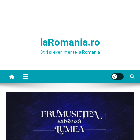
laRomania.ro
Stiri si evenimente la Romania