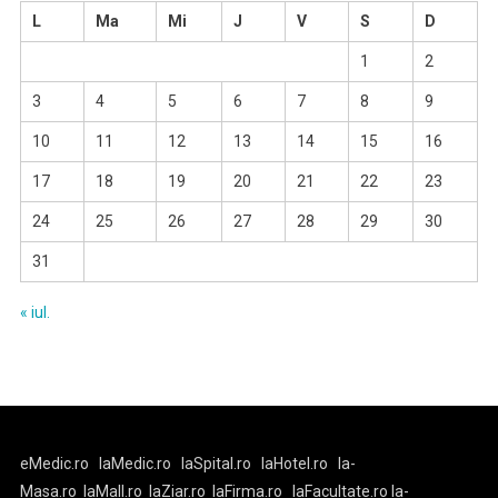
L
Ma
Mi
J
V
S
D
1
2
3
4
5
6
7
8
9
10
11
12
13
14
15
16
17
18
19
20
21
22
23
24
25
26
27
28
29
30
31
« iul.
eMedic.ro
laMedic.ro
laSpital.ro
laHotel.ro
la-
Masa.ro
laMall.ro
laZiar.ro
laFirma.ro
laFacultate.ro
la-