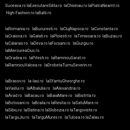
Suceava.ro
laExecutareSilita.ro
laChisinau.ro
laPiatraNeamt.ro
High-Fashion.ro
laBalti.ro
laRomania.ro
laBucuresti.ro
laClujNapoca.ro
laConstanta.ro
laCraiova.ro
laGalati.ro
laPloiesti.ro
laTimisoara.ro
laBuzau.ro
laCalarasi.ro
laDeva.ro
laFocsani.ro
laGiurgiu.ro
laMiercureaCiuc.ro
laOradea.ro
laPitesti.ro
laRamnicuSarat.ro
laRamnicuValcea.ro
laDrobetaTurnuSeverin.ro
laBrasov.ro
la-Iasi.ro
laSfantuGheorghe.ro
laVaslui.ro
laAlbaIulia.ro
laAlexandria.ro
laArad.ro
laBacau.ro
laBaiaMare.ro
laBistrita.ro
laBotosani.ro
laBraila.ro
laResita.ro
laSatuMare.ro
laSibiu.ro
laSlatina.ro
laSlobozia.ro
laTargoviste.ro
laTarguJiu.ro
laTarguMures.ro
laTulcea.ro
laZalau.ro