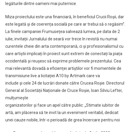
legăturile dintre oameni mai puternice.
Miza proiectului este una financiară, în beneficiul Crucii Roșii, dar
este legată și de coerența socială pe care ar trebui să o regăsim”.
La finele campaniei Frumusețea salvează lumea, pe data de 2
iulie, invitații Jurnalului de seară vor trece în revistă nu numai
curentele cheie din arta contemporană, ci și profesionalismul cu
care artiștii implicați în proiect sunt extrem de conectați la piața
occidentală și reușesc să exprime problemele prezentului. Cea
mai relevantă dovadă a eficienței artiștilor vor fi momentele de
transmisiune live a licitației A10 by Artmark care va
include și cele 24 de lucrări donate către Crucea Roșie. Directorul
General al Societății Naționale de Cruce Roșie, Ioan Silviu Lefter,
mulțumește
organizatorilor și face un apel către public: „Stimate iubitor de
artă, am plăcerea să te invit la un eveniment veritabil, dedicat
unei cauze nobile, într-o perioadă de grea încercare pentru noi