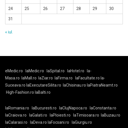
24
25
26
27
28
29
30
31
« iul.
eMedic.ro
laMedic.ro
laSpital.ro
laHotel.ro
la-
Masa.ro
laMall.ro
laZiar.ro
laFirma.ro
laFacultate.ro
la-
Suceava.ro
laExecutareSilita.ro
laChisinau.ro
laPiatraNeamt.ro
High-Fashion.ro
laBalti.ro
laRomania.ro
laBucuresti.ro
laClujNapoca.ro
laConstanta.ro
laCraiova.ro
laGalati.ro
laPloiesti.ro
laTimisoara.ro
laBuzau.ro
laCalarasi.ro
laDeva.ro
laFocsani.ro
laGiurgiu.ro