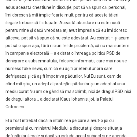
adus această chestiune în discuţie, pot să vă spun că, personal,
îmi doresc să mă implic foarte mult, pentru că aceste tăieri
ilegale trebuie să fi stopate. Această abordare nu este nouă
pentru mine şi dacă vreodată aţi avut impresia că eu îmi doresc
altceva, pot să vă spun că nu este adevărat. Au existat – şi acum
pot să o spun aşa, fără niciun fel de problemă, că nu mai suntem
în campanie electorală – a existat o întreagă politică PSD de
denigrare a subsemnatului, folosind informaţii, care mai nou se
numesc fake news, cum că eu aş fi prietenul unora care
defrişează şi că aş fi împotriva pădurilor. Nu! Eu sunt, cam de
când mă ştiu, un adept al protejării pădurilor şi un adept al unui
mediu curat.Nu am de gând să mă schimb, nici de dragul PSD, nici
de dragul altora „, a declarat Klaus Iohannis, joi, la Palatul
Cotroceni.
El a fost întrebat dacă la întâlnirea pe care a avut-o joi cu
premierul şi cu ministrul Mediului a discutat şi despre situaţia
defrişărilor ilegale şi dacă va include acest subiect şi pe agenda