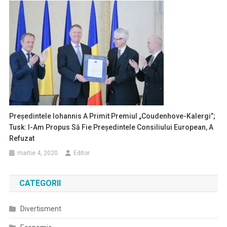
Preşedintele Iohannis A Primit Premiul „Coudenhove-Kalergi”;
Tusk: I-Am Propus Să Fie Preşedintele Consiliului European, A
Refuzat
martie 4, 2020
Editor
CATEGORII
Divertisment