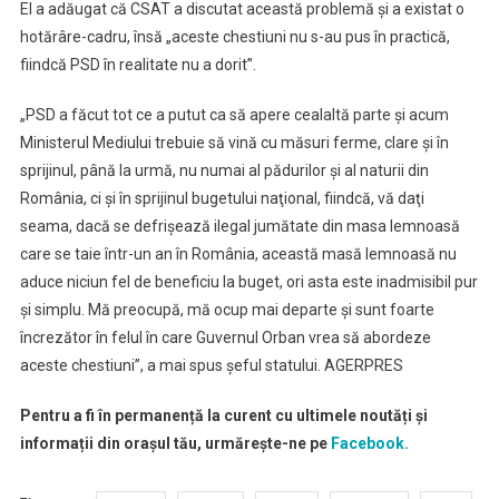
El a adăugat că CSAT a discutat această problemă şi a existat o
hotărâre-cadru, însă „aceste chestiuni nu s-au pus în practică,
fiindcă PSD în realitate nu a dorit”.
„PSD a făcut tot ce a putut ca să apere cealaltă parte şi acum
Ministerul Mediului trebuie să vină cu măsuri ferme, clare şi în
sprijinul, până la urmă, nu numai al pădurilor şi al naturii din
România, ci şi în sprijinul bugetului naţional, fiindcă, vă daţi
seama, dacă se defrişează ilegal jumătate din masa lemnoasă
care se taie într-un an în România, această masă lemnoasă nu
aduce niciun fel de beneficiu la buget, ori asta este inadmisibil pur
şi simplu. Mă preocupă, mă ocup mai departe şi sunt foarte
încrezător în felul în care Guvernul Orban vrea să abordeze
aceste chestiuni”, a mai spus şeful statului. AGERPRES
Pentru a fi în permanență la curent cu ultimele noutăți și
informații din orașul tău, urmărește-ne pe
Facebook.