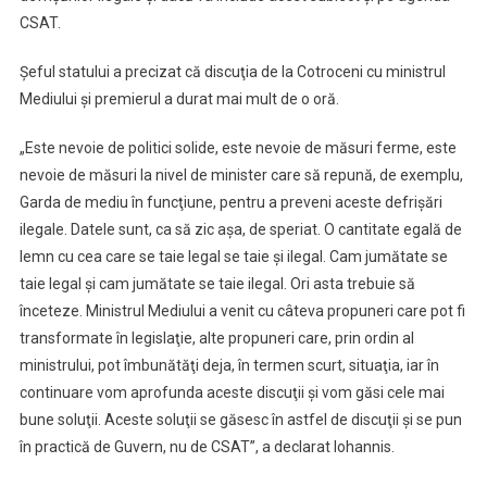
CSAT.
Şeful statului a precizat că discuţia de la Cotroceni cu ministrul
Mediului şi premierul a durat mai mult de o oră.
„Este nevoie de politici solide, este nevoie de măsuri ferme, este
nevoie de măsuri la nivel de minister care să repună, de exemplu,
Garda de mediu în funcţiune, pentru a preveni aceste defrişări
ilegale. Datele sunt, ca să zic aşa, de speriat. O cantitate egală de
lemn cu cea care se taie legal se taie şi ilegal. Cam jumătate se
taie legal şi cam jumătate se taie ilegal. Ori asta trebuie să
înceteze. Ministrul Mediului a venit cu câteva propuneri care pot fi
transformate în legislaţie, alte propuneri care, prin ordin al
ministrului, pot îmbunătăţi deja, în termen scurt, situaţia, iar în
continuare vom aprofunda aceste discuţii şi vom găsi cele mai
bune soluţii. Aceste soluţii se găsesc în astfel de discuţii şi se pun
în practică de Guvern, nu de CSAT”, a declarat Iohannis.