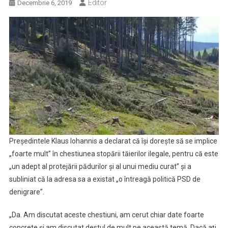
Editor
Decembrie 6, 2019
Preşedintele Klaus Iohannis a declarat că îşi doreşte să se implice
„foarte mult” în chestiunea stopării tăierilor ilegale, pentru că este
„un adept al protejării pădurilor şi al unui mediu curat” şi a
subliniat că la adresa sa a existat „o întreagă politică PSD de
denigrare”.
„Da. Am discutat aceste chestiuni, am cerut chiar date foarte
concrete şi am discutat destul de mult pe această temă. Dacă aţi