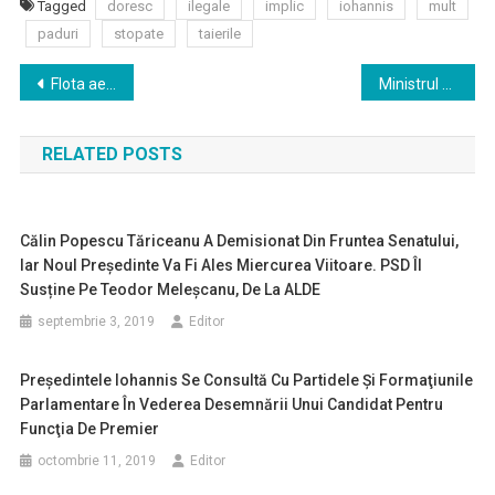
Tagged
doresc
ilegale
implic
iohannis
mult
paduri
stopate
taierile
Navigare
Flota aeriană a României este una din cele mai mici şi mai îmbătrânite din UE
Ministrul Educaţiei – plan de acţiune ca urmare a rezultatelor PISA: Până la sfârşitul lunii să avem un set de măsuri
în
RELATED POSTS
articole
Călin Popescu Tăriceanu A Demisionat Din Fruntea Senatului,
Iar Noul Președinte Va Fi Ales Miercurea Viitoare. PSD Îl
Susține Pe Teodor Meleșcanu, De La ALDE
septembrie 3, 2019
Editor
Preşedintele Iohannis Se Consultă Cu Partidele Şi Formaţiunile
Parlamentare În Vederea Desemnării Unui Candidat Pentru
Funcţia De Premier
octombrie 11, 2019
Editor