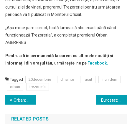
cursul zilei de vineri, programul Trezoreriei pentru următoarea
perioadă va fi publicat în Monitorul Oficial.
„Aşa mi se pare corect, toată lumea să ştie exact până când
funcţionează Trezoreria”, a completat premierul Orban.
AGERPRES
Pentru a fi în permanență la curent cu ultimele noutăți și
informații din orașul tău, urmărește-ne pe
Facebook.
Tagged
20decembrie
dinainte
facut
inchidem
orban
trezoreria
Navigare
Orban: Am luat decizia de a plăti suma pentru care există titlu executoriu în cazul ROMATSA
Eurostat: România este cel mai mare exportator de viori din Uniunea Europeană
în
RELATED POSTS
articole