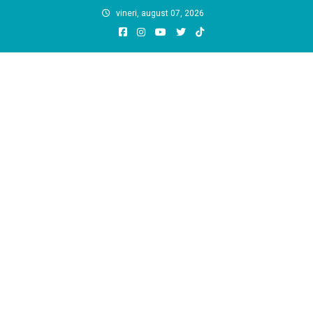
Skip
vineri, august 07, 2026
to
content