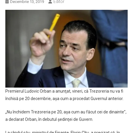
Editor
Decembrie 13, 2019
Premierul Ludovic Orban a anunţat, vineri, că Trezoreria nu va fi
închisă pe 20 decembrie, aşa cum a procedat Guvernul anterior.
„Nu închidem Trezoreria pe 20, aşa cum au făcut cei de dinainte”,
a declarat Orban, în debutul şedinţei de Guvern.
La rândul său, ministrul de Finanţe, Florin Cîţu, a precizat că, în