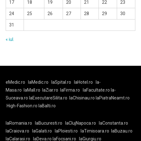
17
18
19
20
21
22
23
24
25
26
27
28
29
30
31
« iul.
eMedic.ro
laMedic.ro
laSpital.ro
laHotel.ro
la-
Masa.ro
laMall.ro
laZiar.ro
laFirma.ro
laFacultate.ro
la-
Suceava.ro
laExecutareSilita.ro
laChisinau.ro
laPiatraNeamt.ro
High-Fashion.ro
laBalti.ro
laRomania.ro
laBucuresti.ro
laClujNapoca.ro
laConstanta.ro
laCraiova.ro
laGalati.ro
laPloiesti.ro
laTimisoara.ro
laBuzau.ro
laCalarasi.ro
laDeva.ro
laFocsani.ro
laGiurgiu.ro