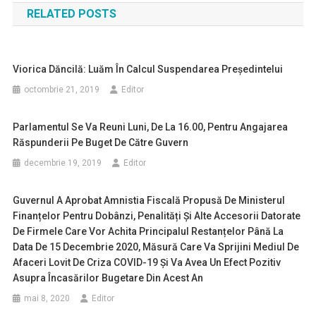
RELATED POSTS
articole
Viorica Dăncilă: Luăm În Calcul Suspendarea Preşedintelui
octombrie 21, 2019
Editor
Parlamentul Se Va Reuni Luni, De La 16.00, Pentru Angajarea
Răspunderii Pe Buget De Către Guvern
decembrie 19, 2019
Editor
Guvernul A Aprobat Amnistia Fiscală Propusă De Ministerul
Finanțelor Pentru Dobânzi, Penalități Și Alte Accesorii Datorate
De Firmele Care Vor Achita Principalul Restanțelor Până La
Data De 15 Decembrie 2020, Măsură Care Va Sprijini Mediul De
Afaceri Lovit De Criza COVID-19 Și Va Avea Un Efect Pozitiv
Asupra Încasărilor Bugetare Din Acest An
mai 8, 2020
Editor