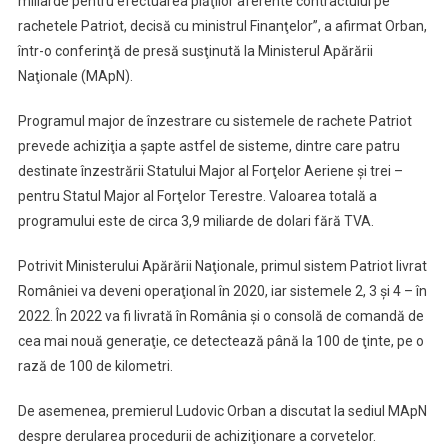
miliarde pentru efectuarea plăţilor aferente contractului pe
rachetele Patriot, decisă cu ministrul Finanţelor”, a afirmat Orban,
într-o conferinţă de presă susţinută la Ministerul Apărării
Naţionale (MApN).
Programul major de înzestrare cu sistemele de rachete Patriot
prevede achiziţia a şapte astfel de sisteme, dintre care patru
destinate înzestrării Statului Major al Forţelor Aeriene şi trei –
pentru Statul Major al Forţelor Terestre. Valoarea totală a
programului este de circa 3,9 miliarde de dolari fără TVA.
Potrivit Ministerului Apărării Naţionale, primul sistem Patriot livrat
României va deveni operaţional în 2020, iar sistemele 2, 3 şi 4 – în
2022. În 2022 va fi livrată în România şi o consolă de comandă de
cea mai nouă generaţie, ce detectează până la 100 de ţinte, pe o
rază de 100 de kilometri.
De asemenea, premierul Ludovic Orban a discutat la sediul MApN
despre derularea procedurii de achiziţionare a corvetelor.