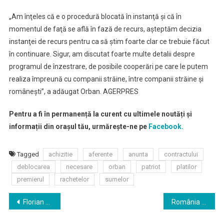
„Am înţeles că e o procedură blocată în instanţă şi că în
momentul de faţă se află în fază de recurs, aşteptăm decizia
instanţei de recurs pentru ca să ştim foarte clar ce trebuie făcut
în continuare. Sigur, am discutat foarte multe detalii despre
programul de înzestrare, de posibile cooperări pe care le putem
realiza împreună cu companii străine, între companii străine şi
româneşti”, a adăugat Orban. AGERPRES
Pentru a fi în permanență la curent cu ultimele noutăți și
informații din orașul tău, urmărește-ne pe
Facebook.
Tagged
achizitie
aferente
anunta
contractului
deblocarea
necesare
orban
patriot
platilor
premierul
rachetelor
sumelor
Navigare
Florian Stoica, solistul trupei Conexiuni, a murit
România a înregistrat în octombrie cea mai ridicată rată a inflației din Uniunea Europeană
în