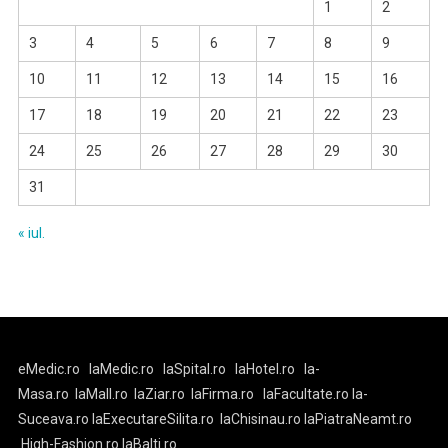
1
2
3
4
5
6
7
8
9
10
11
12
13
14
15
16
17
18
19
20
21
22
23
24
25
26
27
28
29
30
31
« iul.
eMedic.ro
laMedic.ro
laSpital.ro
laHotel.ro
la-
Masa.ro
laMall.ro
laZiar.ro
laFirma.ro
laFacultate.ro
la-
Suceava.ro
laExecutareSilita.ro
laChisinau.ro
laPiatraNeamt.ro
High-Fashion.ro
laBalti.ro