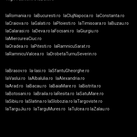
laRomania.ro
laBucuresti.ro
laClujNapoca.ro
laConstanta.ro
laCraiova.ro
laGalati.ro
laPloiesti.ro
laTimisoara.ro
laBuzau.ro
laCalarasi.ro
laDeva.ro
laFocsani.ro
laGiurgiu.ro
laMiercureaCiuc.ro
laOradea.ro
laPitesti.ro
laRamnicuSarat.ro
laRamnicuValcea.ro
laDrobetaTurnuSeverin.ro
laBrasov.ro
la-Iasi.ro
laSfantuGheorghe.ro
laVaslui.ro
laAlbaIulia.ro
laAlexandria.ro
laArad.ro
laBacau.ro
laBaiaMare.ro
laBistrita.ro
laBotosani.ro
laBraila.ro
laResita.ro
laSatuMare.ro
laSibiu.ro
laSlatina.ro
laSlobozia.ro
laTargoviste.ro
laTarguJiu.ro
laTarguMures.ro
laTulcea.ro
laZalau.ro