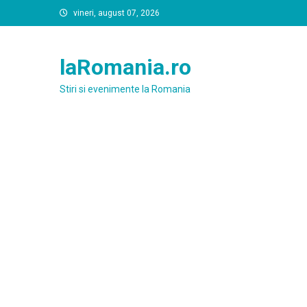
Skip
vineri, august 07, 2026
to
content
laRomania.ro
Stiri si evenimente la Romania