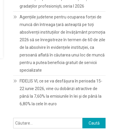
gradaților profesioniști, seria I 2026
Agențiile judetene pentru ocuparea forței de
muncă din întreaga țară asteaptă pe toți
absolvenții instituțiilor de învățământ promoția
2026 să se înregistreze în termen de 60 de zile
de la absolvire în evidențele instituției, ca
persoană aflată în căutarea unui loc de muncă
pentru a putea beneficia gratuit de servicii
specializate
FIDELIS VI, ce se va desfășura în perioada 15-
22 iunie 2026, vine cu dobânzi atractive de
până la 7,60% la emisiunile în lei și de până la
6,80% la cele în euro
Caută
după: