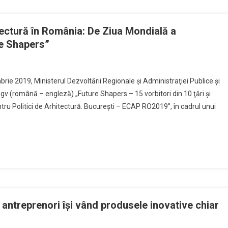
itectură în România: De Ziua Mondială a
re Shapers”
rie 2019, Ministerul Dezvoltării Regionale şi Administraţiei Publice şi
ngv (română – engleză) „Future Shapers – 15 vorbitori din 10 ţări şi
tru Politici de Arhitectură. Bucureşti – ECAP RO2019”, în cadrul unui
ii antreprenori își vând produsele inovative chiar