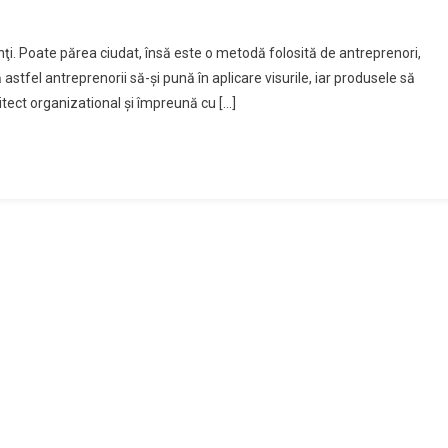
enţi. Poate părea ciudat, însă este o metodă folosită de antreprenori,
 astfel antreprenorii să-şi pună în aplicare visurile, iar produsele să
rhitect organizational şi împreună cu […]