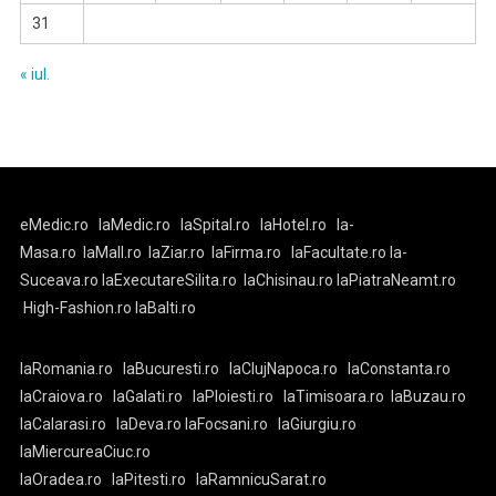
31
« iul.
eMedic.ro
laMedic.ro
laSpital.ro
laHotel.ro
la-
Masa.ro
laMall.ro
laZiar.ro
laFirma.ro
laFacultate.ro
la-
Suceava.ro
laExecutareSilita.ro
laChisinau.ro
laPiatraNeamt.ro
High-Fashion.ro
laBalti.ro
laRomania.ro
laBucuresti.ro
laClujNapoca.ro
laConstanta.ro
laCraiova.ro
laGalati.ro
laPloiesti.ro
laTimisoara.ro
laBuzau.ro
laCalarasi.ro
laDeva.ro
laFocsani.ro
laGiurgiu.ro
laMiercureaCiuc.ro
laOradea.ro
laPitesti.ro
laRamnicuSarat.ro