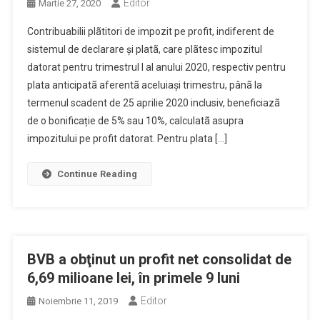
Editor
Martie 27, 2020
Contribuabilii plãtitori de impozit pe profit, indiferent de
sistemul de declarare și platã, care plãtesc impozitul
datorat pentru trimestrul I al anului 2020, respectiv pentru
plata anticipatã aferentã aceluiași trimestru, pânã la
termenul scadent de 25 aprilie 2020 inclusiv, beneficiazã
de o bonificație de 5% sau 10%, calculatã asupra
impozitului pe profit datorat. Pentru plata […]
Continue Reading
BVB a obţinut un profit net consolidat de
6,69 milioane lei, în primele 9 luni
Editor
Noiembrie 11, 2019