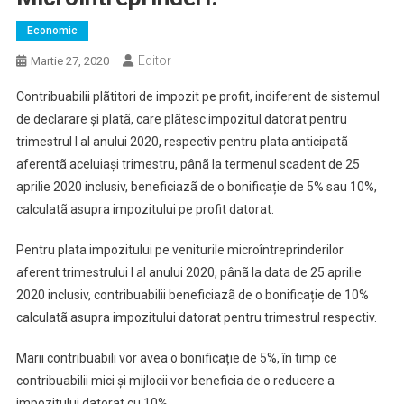
Economic
Editor
Martie 27, 2020
Contribuabilii plãtitori de impozit pe profit, indiferent de sistemul
de declarare și platã, care plãtesc impozitul datorat pentru
trimestrul I al anului 2020, respectiv pentru plata anticipatã
aferentã aceluiași trimestru, pânã la termenul scadent de 25
aprilie 2020 inclusiv, beneficiazã de o bonificație de 5% sau 10%,
calculatã asupra impozitului pe profit datorat.
Pentru plata impozitului pe veniturile microîntreprinderilor
aferent trimestrului I al anului 2020, pânã la data de 25 aprilie
2020 inclusiv, contribuabilii beneficiazã de o bonificație de 10%
calculatã asupra impozitului datorat pentru trimestrul respectiv.
Marii contribuabili vor avea o bonificație de 5%, în timp ce
contribuabilii mici și mijlocii vor beneficia de o reducere a
impozitului datorat cu 10%.