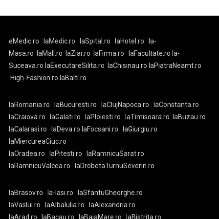
eMedic.ro
laMedic.ro
laSpital.ro
laHotel.ro
la-
Masa.ro
laMall.ro
laZiar.ro
laFirma.ro
laFacultate.ro
la-
Suceava.ro
laExecutareSilita.ro
laChisinau.ro
laPiatraNeamt.ro
High-Fashion.ro
laBalti.ro
laRomania.ro
laBucuresti.ro
laClujNapoca.ro
laConstanta.ro
laCraiova.ro
laGalati.ro
laPloiesti.ro
laTimisoara.ro
laBuzau.ro
laCalarasi.ro
laDeva.ro
laFocsani.ro
laGiurgiu.ro
laMiercureaCiuc.ro
laOradea.ro
laPitesti.ro
laRamnicuSarat.ro
laRamnicuValcea.ro
laDrobetaTurnuSeverin.ro
laBrasov.ro
la-Iasi.ro
laSfantuGheorghe.ro
laVaslui.ro
laAlbaIulia.ro
laAlexandria.ro
laArad.ro
laBacau.ro
laBaiaMare.ro
laBistrita.ro