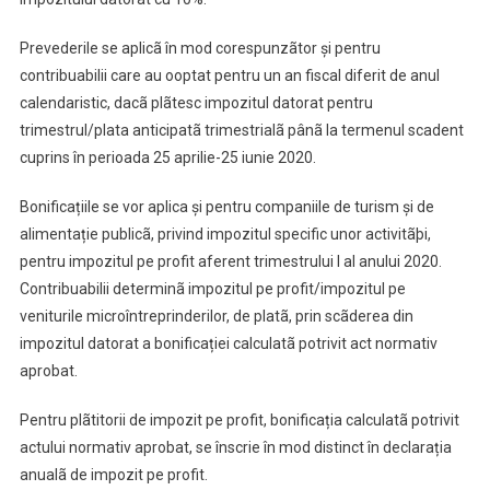
Prevederile se aplicã în mod corespunzãtor și pentru
contribuabilii care au ooptat pentru un an fiscal diferit de anul
calendaristic, dacã plãtesc impozitul datorat pentru
trimestrul/plata anticipatã trimestrialã pânã la termenul scadent
cuprins în perioada 25 aprilie-25 iunie 2020.
Bonificațiile se vor aplica și pentru companiile de turism și de
alimentație publicã, privind impozitul specific unor activitãþi,
pentru impozitul pe profit aferent trimestrului I al anului 2020.
Contribuabilii determinã impozitul pe profit/impozitul pe
veniturile microîntreprinderilor, de platã, prin scãderea din
impozitul datorat a bonificației calculatã potrivit act normativ
aprobat.
Pentru plãtitorii de impozit pe profit, bonificația calculatã potrivit
actului normativ aprobat, se înscrie în mod distinct în declarația
anualã de impozit pe profit.