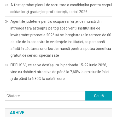
A fost aprobat planul de recrutare a candidaților pentru corpul
soldaților și gradaților profesioniști, seria I 2026
Agențiile judetene pentru ocuparea forței de muncă din
întreaga țară asteaptă pe toți absolvenții instituțiilor de
învățământ promoția 2026 să se înregistreze în termen de 60
de zile de la absolvire în evidențele instituției, ca persoană
aflată în căutarea unui loc de muncă pentru a putea beneficia
gratuit de servicii specializate
FIDELIS VI, ce se va desfășura în perioada 15-22 iunie 2026,
vine cu dobânzi atractive de până la 7,60% la emisiunile în lei
și de până la 6,80% la cele în euro
Caută
după:
ARHIVE