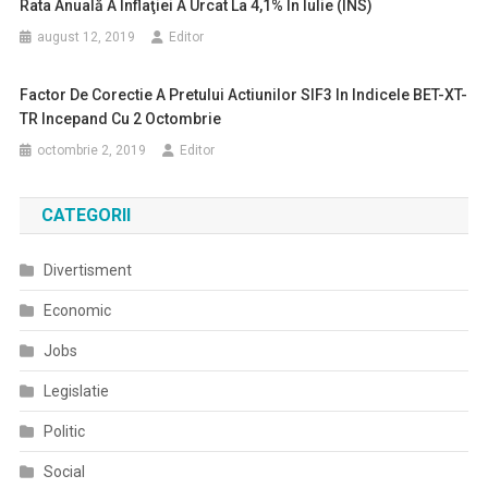
Rata Anuală A Inflaţiei A Urcat La 4,1% În Iulie (INS)
august 12, 2019
Editor
Factor De Corectie A Pretului Actiunilor SIF3 In Indicele BET-XT-
TR Incepand Cu 2 Octombrie
octombrie 2, 2019
Editor
CATEGORII
Divertisment
Economic
Jobs
Legislatie
Politic
Social