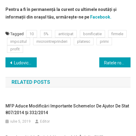
Pentru a fi în permanență la curent cu ultimele noutăți și
informații din orașul tău, urmărește-ne pe
Facebook.
Tagged
10
5%
anticipat
bonificatie
firmele
impozitul
microintreprinderi
platesc
primi
profit
Navigare
Ludovic Orban: Poveştile că mergem din uşă în uşă să facem teste nu sunt serioase
Ratele românilor se amână cu nouă luni, nu mai târziu de 31 decembrie 2020. Cererea trebuie depusă până la sfârșitul stării de urgență
în
RELATED POSTS
articole
MFP Aduce Modificări Importante Schemelor De Ajutor De Stat
807/2014 Și 332/2014
iulie 5, 2019
Editor