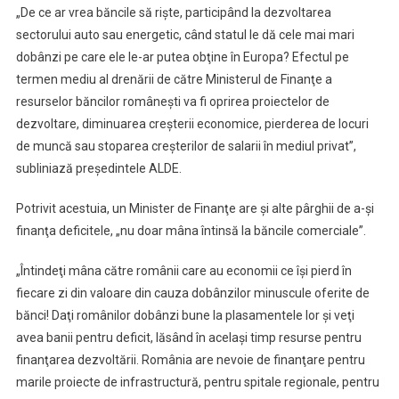
„De ce ar vrea băncile să rişte, participând la dezvoltarea
sectorului auto sau energetic, când statul le dă cele mai mari
dobânzi pe care ele le-ar putea obţine în Europa? Efectul pe
termen mediu al drenării de către Ministerul de Finanţe a
resurselor băncilor româneşti va fi oprirea proiectelor de
dezvoltare, diminuarea creşterii economice, pierderea de locuri
de muncă sau stoparea creşterilor de salarii în mediul privat”,
subliniază preşedintele ALDE.
Potrivit acestuia, un Minister de Finanţe are şi alte pârghii de a-şi
finanţa deficitele, „nu doar mâna întinsă la băncile comerciale”.
„Întindeţi mâna către românii care au economii ce îşi pierd în
fiecare zi din valoare din cauza dobânzilor minuscule oferite de
bănci! Daţi românilor dobânzi bune la plasamentele lor şi veţi
avea banii pentru deficit, lăsând în acelaşi timp resurse pentru
finanţarea dezvoltării. România are nevoie de finanţare pentru
marile proiecte de infrastructură, pentru spitale regionale, pentru