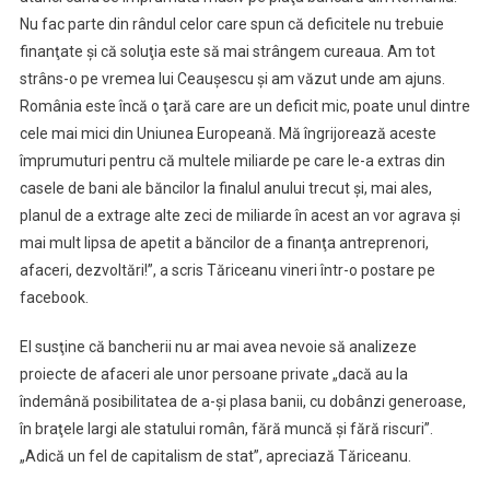
Nu fac parte din rândul celor care spun că deficitele nu trebuie
finanţate şi că soluţia este să mai strângem cureaua. Am tot
strâns-o pe vremea lui Ceauşescu şi am văzut unde am ajuns.
România este încă o ţară care are un deficit mic, poate unul dintre
cele mai mici din Uniunea Europeană. Mă îngrijorează aceste
împrumuturi pentru că multele miliarde pe care le-a extras din
casele de bani ale băncilor la finalul anului trecut şi, mai ales,
planul de a extrage alte zeci de miliarde în acest an vor agrava şi
mai mult lipsa de apetit a băncilor de a finanţa antreprenori,
afaceri, dezvoltări!”, a scris Tăriceanu vineri într-o postare pe
facebook.
El susţine că bancherii nu ar mai avea nevoie să analizeze
proiecte de afaceri ale unor persoane private „dacă au la
îndemână posibilitatea de a-şi plasa banii, cu dobânzi generoase,
în braţele largi ale statului român, fără muncă şi fără riscuri”.
„Adică un fel de capitalism de stat”, apreciază Tăriceanu.