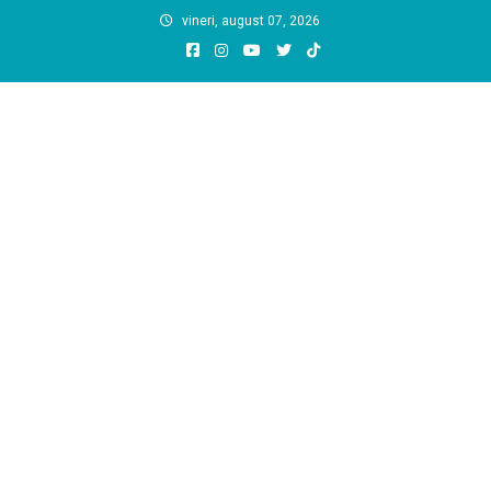
Skip
vineri, august 07, 2026
to
content