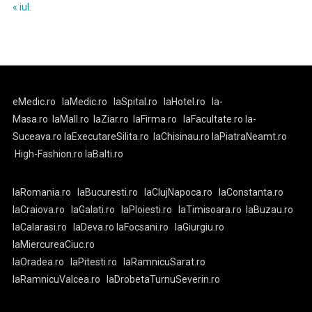
« iul.
eMedic.ro
laMedic.ro
laSpital.ro
laHotel.ro
la-
Masa.ro
laMall.ro
laZiar.ro
laFirma.ro
laFacultate.ro
la-
Suceava.ro
laExecutareSilita.ro
laChisinau.ro
laPiatraNeamt.ro
High-Fashion.ro
laBalti.ro
laRomania.ro
laBucuresti.ro
laClujNapoca.ro
laConstanta.ro
laCraiova.ro
laGalati.ro
laPloiesti.ro
laTimisoara.ro
laBuzau.ro
laCalarasi.ro
laDeva.ro
laFocsani.ro
laGiurgiu.ro
laMiercureaCiuc.ro
laOradea.ro
laPitesti.ro
laRamnicuSarat.ro
laRamnicuValcea.ro
laDrobetaTurnuSeverin.ro