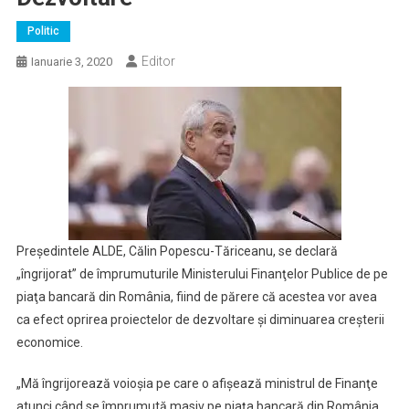
Politic
Editor
Ianuarie 3, 2020
Preşedintele ALDE, Călin Popescu-Tăriceanu, se declară
„îngrijorat” de împrumuturile Ministerului Finanţelor Publice de pe
piaţa bancară din România, fiind de părere că acestea vor avea
ca efect oprirea proiectelor de dezvoltare şi diminuarea creşterii
economice.
„Mă îngrijorează voioşia pe care o afişează ministrul de Finanţe
atunci când se împrumută masiv pe piaţa bancară din România.