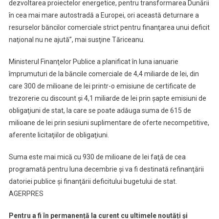
dezvoltarea proiectelor energetice, pentru transformarea Dunării
în cea mai mare autostradă a Europei, ori această deturnare a
resurselor băncilor comerciale strict pentru finanţarea unui deficit
naţional nu ne ajută”, mai susţine Tăriceanu.
Ministerul Finanţelor Publice a planificat în luna ianuarie
împrumuturi de la băncile comerciale de 4,4 miliarde de lei, din
care 300 de milioane de lei printr-o emisiune de certificate de
trezorerie cu discount şi 4,1 miliarde de lei prin şapte emisiuni de
obligaţiuni de stat, la care se poate adăuga suma de 615 de
milioane de lei prin sesiuni suplimentare de oferte necompetitive,
aferente licitaţiilor de obligaţiuni.
Suma este mai mică cu 930 de milioane de lei faţă de cea
programată pentru luna decembrie şi va fi destinată refinanţării
datoriei publice şi finanţării deficitului bugetului de stat.
AGERPRES
Pentru a fi în permanență la curent cu ultimele noutăți și