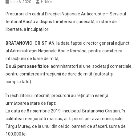
Editor
Iulie 6, 2020
Procurorii din cadrul Direcției Naționale Anticorupție – Serviciul
teritorial Bacău a dispus trimiterea în judecată, în stare de
libertate, a inculpaților:
BRATANOVICI CRISTIAN
, la data faptei director general adjunct
al Administrației Naționale Apele Române, pentru comiterea
infracțiunii de luare de mită,
Două persoane fizice
, administratori ai unei societăți comerciale,
pentru comiterea infracțiunii de dare de mită (autorat și
complicitate).
În rechizitoriul întocmit, procurorii au reținut în esență
următoarea stare de fapt:
La data de 8 noiembrie 2019, inculpatul Bratanovici Cristian, în
calitatea menționată mai sus, ar fi primit pe raza municipiului
Târgu Mureș, de la unul din cei doi oameni de afaceri, suma de
100.000 lei.