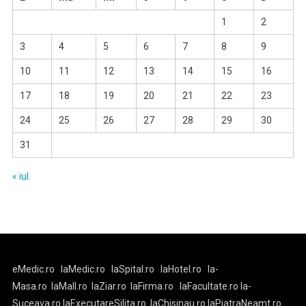
1
2
3
4
5
6
7
8
9
10
11
12
13
14
15
16
17
18
19
20
21
22
23
24
25
26
27
28
29
30
31
« iul.
eMedic.ro
laMedic.ro
laSpital.ro
laHotel.ro
la-
Masa.ro
laMall.ro
laZiar.ro
laFirma.ro
laFacultate.ro
la-
Suceava.ro
laExecutareSilita.ro
laChisinau.ro
laPiatraNeamt.ro