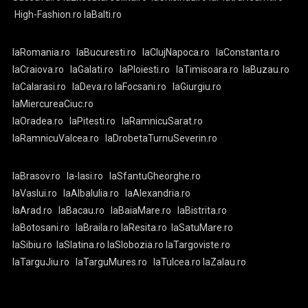
High-Fashion.ro
laBalti.ro
laRomania.ro
laBucuresti.ro
laClujNapoca.ro
laConstanta.ro
laCraiova.ro
laGalati.ro
laPloiesti.ro
laTimisoara.ro
laBuzau.ro
laCalarasi.ro
laDeva.ro
laFocsani.ro
laGiurgiu.ro
laMiercureaCiuc.ro
laOradea.ro
laPitesti.ro
laRamnicuSarat.ro
laRamnicuValcea.ro
laDrobetaTurnuSeverin.ro
laBrasov.ro
la-Iasi.ro
laSfantuGheorghe.ro
laVaslui.ro
laAlbaIulia.ro
laAlexandria.ro
laArad.ro
laBacau.ro
laBaiaMare.ro
laBistrita.ro
laBotosani.ro
laBraila.ro
laResita.ro
laSatuMare.ro
laSibiu.ro
laSlatina.ro
laSlobozia.ro
laTargoviste.ro
laTarguJiu.ro
laTarguMures.ro
laTulcea.ro
laZalau.ro