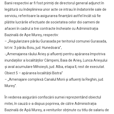
Banii respectivi ar fi fost primiți de directorul general adjunct în
legătură cu îndeplinirea unor acte ce intrau în îndatoririle sale de
serviciu, referitoare la asigurarea finanțării astfel încât să fie
plătite lucrările efectuate de societatea celor doi oameni de
afaceri în cadrul a trei contracte încheiate cu Administrația
Bazinală de Ape Mureș, respectiv:
– „Regularizare pârâu Gurasada pe teritoriul comunei Gurasada,
lot nr. 3 pârâu Boiu, jud. Hunedoara”,
-„Amenajarea râului Arieș și afluenți pentru apărarea împotriva
inundațiilor a localităților Câmpeni, Baia de Arieș, Lunca Arieșului
și aval acumulare Mihoiești, jud. Alba, etapa II, rest de executat.
Obiect 5 – apărarea localității Bistra”
– „Amenajare complexă Canalul Morii și afluenți la Reghin, jud.
Mureș”.
În vederea asigurării confiscării sumei reprezentând obiectul
mitei, în cauză s-a dispus poprirea, de către Administrația
Bazinală de Apă Mureș, a veniturilor obținute cu titlu de salariu de