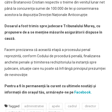
către Bratanovici Cristian respectiv o treime din venitul lunar net
până la concurența sumei de 100.000 de lei și consemnarea
acestora la dispoziția Direcției Naționale Anticorupție.
Dosarul a fost trimis spre judecare Tribunalului Mureș, cu
propunere de a se menține măsurile asigurătorii dispuse în
cauză.
Facem precizarea că această etapă a procesului penal
reprezintă, conform Codului de procedură penală, finalizarea
anchetei penale și trimiterea rechizitoriului la instanță spre
judecare, situație care nu poate să înfrângă principiul prezumției
de nevinovăție.
Pentru a fi în permanență la curent cu ultimele noutăți și
informații din orașul tău, urmărește-ne pe
Facebook.
Tagged
administratiei
apele
cadrul
director