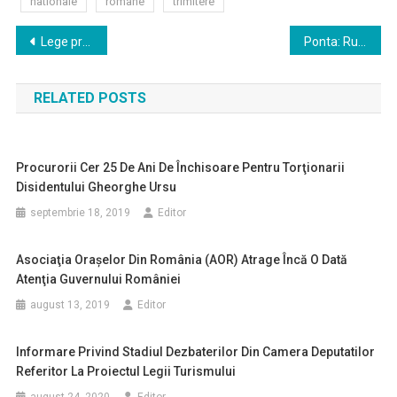
nationale
romane
trimitere
Navigare
Lege promulgată: MEC asigură fiecărui elev sau cadru didactic, la cerere, un laptop sau o tabletă
Ponta: Rugămintea mea către populaţie e să nu ţină cont de nicio decizie a Guvernului Orban
în
RELATED POSTS
articole
Procurorii Cer 25 De Ani De Închisoare Pentru Torţionarii
Disidentului Gheorghe Ursu
septembrie 18, 2019
Editor
Asociaţia Oraşelor Din România (AOR) Atrage Încă O Dată
Atenţia Guvernului României
august 13, 2019
Editor
Informare Privind Stadiul Dezbaterilor Din Camera Deputatilor
Referitor La Proiectul Legii Turismului