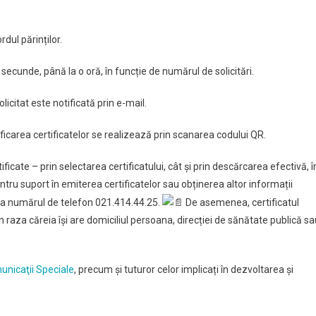
dul părinților.
 secunde, până la o oră, în funcție de numărul de solicitări.
licitat este notificată prin e-mail.
ficarea certificatelor se realizează prin scanarea codului QR.
tificate – prin selectarea certificatului, cât și prin descărcarea efectivă, î
tru suport în emiterea certificatelor sau obținerea altor informații
er la numărul de telefon 021.414.44.25.
De asemenea, certificatul
în raza căreia își are domiciliul persoana, direcției de sănătate publică s
unicaţii Speciale
, precum și tuturor celor implicați în dezvoltarea și