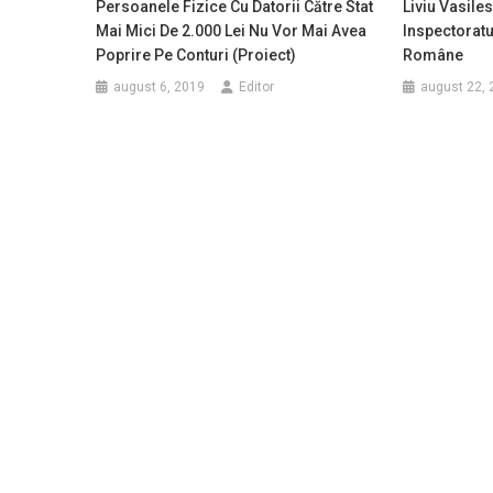
Persoanele Fizice Cu Datorii Către Stat
Liviu Vasiles
Mai Mici De 2.000 Lei Nu Vor Mai Avea
Inspectoratul
Poprire Pe Conturi (proiect)
Române
august 6, 2019
Editor
august 22, 