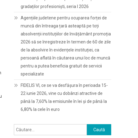
gradaților profesioniști, seria I 2026
Agențiile judetene pentru ocuparea forței de
muncă din întreaga țară asteaptă pe toți
absolvenții instituțiilor de învățământ promoția
2026 să se înregistreze în termen de 60 de zile
de la absolvire în evidențele instituției, ca
persoană aflată în căutarea unui loc de muncă
pentru a putea beneficia gratuit de servicii
n
specializate
FIDELIS VI, ce se va desfășura în perioada 15-
22 iunie 2026, vine cu dobânzi atractive de
au
până la 7,60% la emisiunile în lei și de până la
6,80% la cele în euro
Caută
după: