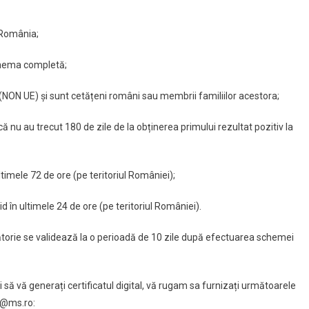
 România;
schema completă;
 (NON UE) și sunt cetățeni români sau membrii familiilor acestora;
că nu au trecut 180 de zile de la obținerea primului rezultat pozitiv la
ltimele 72 de ore (pe teritoriul României);
id în ultimele 24 de ore (pe teritoriul României).
lătorie se validează la o perioadă de 10 zile după efectuarea schemei
ți să vă generați certificatul digital, vă rugam sa furnizați următoarele
d@ms.ro: