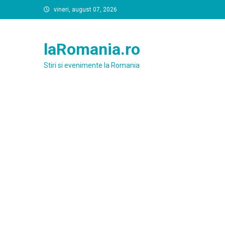
Skip
vineri, august 07, 2026
to
content
laRomania.ro
Stiri si evenimente la Romania