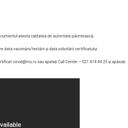
documentul atesta calitatea de autoritate părintească;
 data vaccinării/testării și data solicitării certificatului.
rtificat-covid@ms.ro sau apelați Call Center – 021 414 44 25 și apăsați