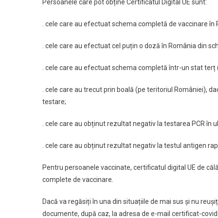
Persoanele care pot obține Certificatul Digital UE sunt:
. cele care au efectuat schema completă de vaccinare în
. cele care au efectuat cel puțin o doză în România din 
. cele care au efectuat schema completă într-un stat terț
. cele care au trecut prin boală (pe teritoriul României), da
testare;
. cele care au obținut rezultat negativ la testarea PCR în u
. cele care au obținut rezultat negativ la testul antigen rap
Pentru persoanele vaccinate, certificatul digital UE de că
complete de vaccinare.
Dacă va regăsiți în una din situațiile de mai sus și nu reuși
documente, după caz, la adresa de e-mail certificat-covi