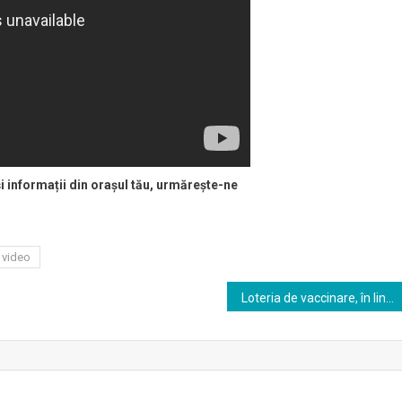
și informații din orașul tău, urmărește-ne
l video
Loteria de vaccinare, în linie dreaptă!