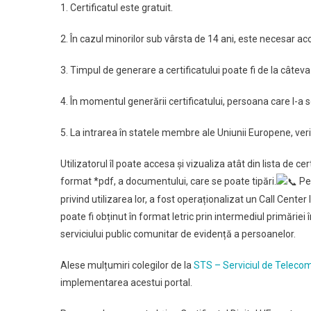
1. Certificatul este gratuit.
2. În cazul minorilor sub vârsta de 14 ani, este necesar acor
3. Timpul de generare a certificatului poate fi de la câteva
4. În momentul generării certificatului, persoana care l-a so
5. La intrarea în statele membre ale Uniunii Europene, veri
Utilizatorul îl poate accesa și vizualiza atât din lista de cer
format *pdf, a documentului, care se poate tipări.
Pen
privind utilizarea lor, a fost operaționalizat un Call Cent
poate fi obținut în format letric prin intermediul primăriei 
serviciului public comunitar de evidență a persoanelor.
Alese mulțumiri colegilor de la
STS – Serviciul de Telecom
implementarea acestui portal.