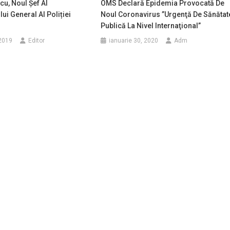
cu, Noul Șef Al
OMS Declară Epidemia Provocată De
ui General Al Poliției
Noul Coronavirus ”urgenţă De Sănătat
Publică La Nivel Internaţional”
2019
Editor
ianuarie 30, 2020
Adm