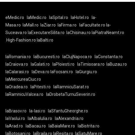
eMedic.ro
laMedic.ro
laSpital.ro
laHotel.ro
la-
Masa.ro
laMall.ro
laZiar.ro
laFirma.ro
laFacultate.ro
la-
Suceava.ro
laExecutareSilita.ro
laChisinau.ro
laPiatraNeamt.ro
High-Fashion.ro
laBalti.ro
laRomania.ro
laBucuresti.ro
laClujNapoca.ro
laConstanta.ro
laCraiova.ro
laGalati.ro
laPloiesti.ro
laTimisoara.ro
laBuzau.ro
laCalarasi.ro
laDeva.ro
laFocsani.ro
laGiurgiu.ro
laMiercureaCiuc.ro
laOradea.ro
laPitesti.ro
laRamnicuSarat.ro
laRamnicuValcea.ro
laDrobetaTurnuSeverin.ro
laBrasov.ro
la-Iasi.ro
laSfantuGheorghe.ro
laVaslui.ro
laAlbaIulia.ro
laAlexandria.ro
laArad.ro
laBacau.ro
laBaiaMare.ro
laBistrita.ro
laBotosani.ro
laBraila.ro
laResita.ro
laSatuMare.ro