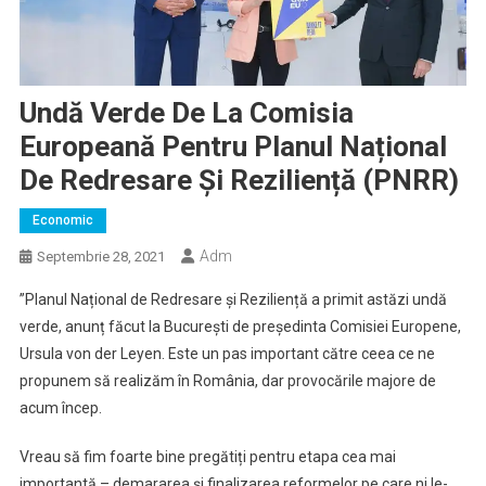
Undă Verde De La Comisia
Europeană Pentru Planul Național
De Redresare Și Reziliență (PNRR)
Economic
Adm
Septembrie 28, 2021
”Planul Național de Redresare și Reziliență a primit astăzi undă
verde, anunț făcut la București de președinta Comisiei Europene,
Ursula von der Leyen. Este un pas important către ceea ce ne
propunem să realizăm în România, dar provocările majore de
acum încep.
Vreau să fim foarte bine pregătiți pentru etapa cea mai
importantă – demararea și finalizarea reformelor pe care ni le-