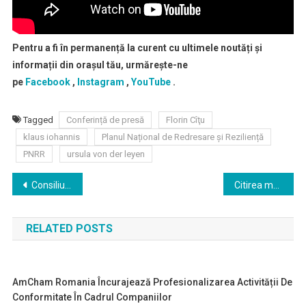
Pentru a fi în permanență la curent cu ultimele noutăți și
informații din orașul tău, urmărește-ne
pe
Facebook
,
Instagram
,
YouTube
.
Tagged
Conferință de presă
Florin Cîţu
klaus iohannis
Planul Național de Redresare și Reziliență
PNRR
ursula von der leyen
Navigare
Consiliul Național al PNL a ales Biroul Executiv al partidului, echipa care va lucra împreună cu președintele PNL, Florin Cîţu, pentru realizarea reformelor necesare modernizării României
Citirea moțiunii de cenzură “STOP sărăciei, scumpirilor și penalilor! JOS GUVERNUL CÎȚU!”
în
RELATED POSTS
articole
AmCham Romania Încurajează Profesionalizarea Activității De
Conformitate În Cadrul Companiilor