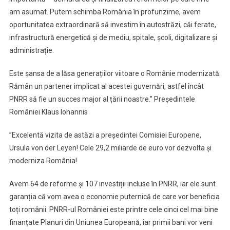
am asumat. Putem schimba România în profunzime, avem
oportunitatea extraordinară să investim în autostrăzi, căi ferate,
infrastructură energetică și de mediu, spitale, școli, digitalizare și
administrație.
Este șansa de a lăsa generațiilor viitoare o Românie modernizată.
Rămân un partener implicat al acestei guvernări, astfel încât
PNRR să fie un succes major al țării noastre.” Președintele
României Klaus Iohannis
”Excelentă vizita de astăzi a președintei Comisiei Europene,
Ursula von der Leyen! Cele 29,2 miliarde de euro vor dezvolta și
moderniza România!
Avem 64 de reforme și 107 investiții incluse în PNRR, iar ele sunt
garanția că vom avea o economie puternică de care vor beneficia
toți românii. PNRR-ul României este printre cele cinci cel mai bine
finanțate Planuri din Uniunea Europeană, iar primii bani vor veni