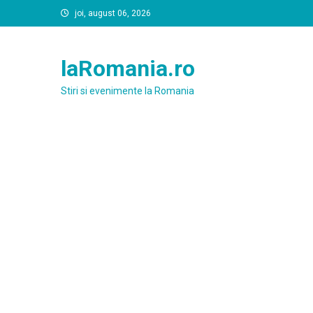
Skip
joi, august 06, 2026
to
content
laRomania.ro
Stiri si evenimente la Romania