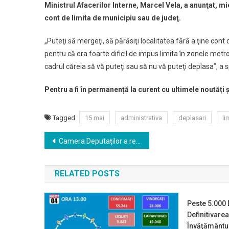
Ministrul Afacerilor Interne, Marcel Vela, a anunţat, mi
cont de limita de municipiu sau de judeţ.
„Puteţi să mergeţi, să părăsiţi localitatea fără a ţine cont
pentru că era foarte dificil de impus limita în zonele metro
cadrul căreia să vă puteţi sau să nu vă puteţi deplasa”, 
Pentru a fi în permanență la curent cu ultimele noutăți 
Tagged
15 mai
administrativa
deplasari
li
Navigare
Camera Deputaţilor a respins proiectul de Cod administrativ iniţiat de UDMR
în
RELATED POSTS
articole
Peste 5.000 
Definitivarea
Învăţământul