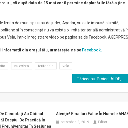
ercuri, că după data de 15 mai vor fi permise deplasările fără a ţine
 de limita de municipiu sau de judeţ. Aşadar, nu este impusă o limită,
politane şi în consecinţă nu va exista o limită teritorială administrativă î
a spus Vela, într-o înregistrare video pe pagina sa de Facebook. AGERPRE
și informații din orașul tău, urmărește-ne pe
Facebook.
mita
nu exista
teritoriala
vela
Tăriceanu: Proiect ALDE, PSD şi Pro România pentru anularea majorităţii amenzilor aplicate în starea de urgenţă
De Candidaţi Au Obţinut
Atenţie! Emailuri False În Numele ANA
 Şi Dreptul De Practică În
octombrie 3, 2019
Editor
 Preuniversitar În Sesiunea