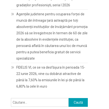
gradaților profesioniști, seria I 2026
Agențiile judetene pentru ocuparea forței de
muncă din întreaga țară asteaptă pe toți
absolvenții instituțiilor de învățământ promoția
2026 să se înregistreze în termen de 60 de zile
de la absolvire în evidențele instituției, ca
persoană aflată în căutarea unui loc de muncă
pentru a putea beneficia gratuit de servicii
specializate
FIDELIS VI, ce se va desfășura în perioada 15-
22 iunie 2026, vine cu dobânzi atractive de
până la 7,60% la emisiunile în lei și de până la
6,80% la cele în euro
Caută
după: