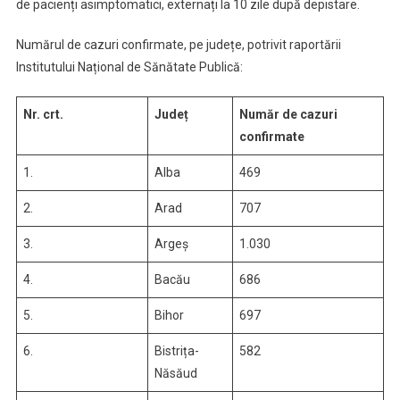
de pacienți asimptomatici, externați la 10 zile după depistare.
Numărul de cazuri confirmate, pe județe, potrivit raportării
Institutului Național de Sănătate Publică:
Nr. crt.
Județ
Număr de cazuri
confirmate
1.
Alba
469
2.
Arad
707
3.
Argeș
1.030
4.
Bacău
686
5.
Bihor
697
6.
Bistrița-
582
Năsăud