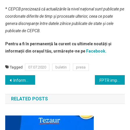
*
CEPCB precizează că actualizările la nivel național sunt publicate pe
coordonate diferite de timp și procesate ulterior, ceea ce poate
genera discrepanțe între datele zilnice publicate de state și cele
publicate de CEPCB.
Pentru a fi în permanență la curent cu ultimele noutăți și
informații din orașul tău, urmărește-ne pe
Facebook.
Tagged
07.07.2020
buletin
presa
Navigare
Informare de presa hotărârea nr. 34 privind stabilirea listei țărilor membre U.E
FPTR impreuna cu Societatea Romana pentru Asigurarea Calitatii (SRAC) implementeaza primul standard recunoscut international
în
RELATED POSTS
articole