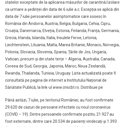
statelor exceptate de la aplicarea măsurilor de carantină/izolare
ca urmare a ședinței din data de 6 iulie a.c. Excepția se aplică din
data de 7 iulie persoanelor asimptomatice care sosesc în
România din Andorra, Austria, Belgia, Bulgaria, Cehia, Cipru,
Croația, Danemarca, Elveția, Estonia, Finlanda, Franța, Germania,
Grecia, Irlanda, Islanda, Italia, Insulele Feroe, Letonia,
Liechtenstein, Lituania, Malta, Marea Britanie, Monaco, Norvegia,
Polonia, Slovacia, Slovenia, Spania, Țările de Jos, Ungaria,
Vatican, precum și din state terțe – Algeria, Australia, Canada,
Coreea de Sud, Georgia, Japonia, Maroc, Noua Zeelandă,
Rwanda, Thailanda, Tunisia, Uruguay. Lista actualizată poate fi
consultată pe pagina de internet a Institutului Național de
Sănătate Publică, la link-ul www.cnscbt.ro. Distribuie pe
Până astăzi, 7 iulie, pe teritoriul României, au fost confirmate
29.620 de cazuri de persoane infectate cu noul coronavirus
(COVID – 19). Dintre persoanele confirmate pozitiv, 21.927 au
fost externate, dintre care 20.534 de pacienți vindecați și 1.393