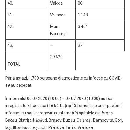
40.
Vâlcea
86
41.
Vrancea
1.148
42.
Mun.
3.464
București
43.
–
37
29.620
TOTAL
Până astăzi, 1.799 persoane diagnosticate cu infecție cu COVID-
19 au decedat.
În intervalul 06.07.2020 (10:00) – 07.07.2020 (10:00) au fost
înregistrate 31 decese (18 bărbați și 13 femei), ale unor pacienți
infectați cu noul coronavirus, internați în spitalele din Argeș,
Bacău, Bistrița-Năsăud, Brașov, Buzău, Călărași, Dâmbovița, Gorj,
Iași, Ilfov, București, Olt, Prahova, Timiș, Vrancea.