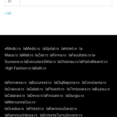
31
« iul.
eMedic.ro
laMedic.ro
laSpital.ro
laHotel.ro
la-
Masa.ro
laMall.ro
laZiar.ro
laFirma.ro
laFacultate.ro
la-
Suceava.ro
laExecutareSilita.ro
laChisinau.ro
laPiatraNeamt.ro
High-Fashion.ro
laBalti.ro
laRomania.ro
laBucuresti.ro
laClujNapoca.ro
laConstanta.ro
laCraiova.ro
laGalati.ro
laPloiesti.ro
laTimisoara.ro
laBuzau.ro
laCalarasi.ro
laDeva.ro
laFocsani.ro
laGiurgiu.ro
laMiercureaCiuc.ro
laOradea.ro
laPitesti.ro
laRamnicuSarat.ro
laRamnicuValcea.ro
laDrobetaTurnuSeverin.ro