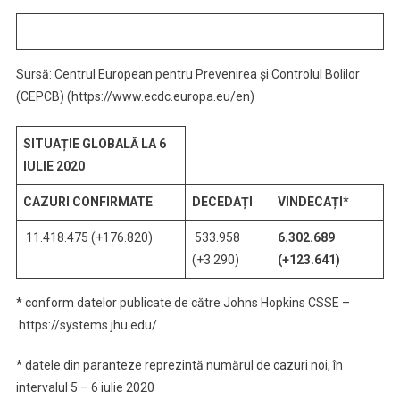
Sursă: Centrul European pentru Prevenirea și Controlul Bolilor
(CEPCB) (https://www.ecdc.europa.eu/en)
SITUAȚIE GLOBALĂ LA 6
IULIE 2020
CAZURI CONFIRMATE
DECEDAȚI
VINDECAȚI
*
11.418.475 (+176.820)
533.958
6.302.689
(+3.290)
(+123.641)
* conform datelor publicate de către Johns Hopkins CSSE –
https://systems.jhu.edu/
* datele din paranteze reprezintă numărul de cazuri noi, în
intervalul 5 – 6 iulie 2020