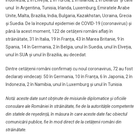
Indonezia, 2 în Elveția, 2 în Turcia, 2 în Islanda, 2 în Belarus și câte
unul în Argentina, Tunisia, Irlanda, Luxemburg, Emiratele Arabe
Unite, Malta, Brazilia, India, Bulgaria, Kazakhstan, Ucraina, Grecia
și Suedia. De la începutul epidemiei de COVID-19 (coronavirus) și
până la acest moment, 122 de cetățeni români aflați în
străinătate, 31 în Italia, 19 în Franța, 43 în Marea Britanie, 9 în
Spania, 14 în Germania, 2 în Belgia, unul în Suedia, unul în Elveția,
unul în SUA și unul în Brazilia, au decedat.
Dintre cetățenii români confirmați cu noul coronavirus, 72 au fost
declarați vindecați: 50 în Germania, 10 în Franța, 6 în Japonia, 2 în
Indonezia, 2 în Namibia, unul în Luxemburg și unul în Tunisia.
Notă: aceste date sunt obținute de misiunile diplomatice și oficiile
consulare ale României în străinătate, fie de la autoritățile competente
din statele de reședință, în măsura în care aceste date fac obiectul
comunicării publice, fie în mod direct de la cetățenii români din
străinătate.