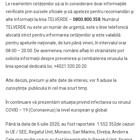
Le reamintim cetățenilor să ia în considerare doar informațiile
verificate prin sursele oficiale și să apeleze pentru recomandări și
alte informații la linia TELVERDE –
0800.800.358
. Numărul
TELVERDE nu este un număr de urgență, este o linie telefonică
alocată strict pentru informarea cetățenilor și este valabilă
pentru apelurile naționale, de luni până vineri, în intervalul orar
08.00 – 20.00. De asemenea, românii aflați în străinătate pot
solicita informații despre prevenirea și combaterea virusului la
linia special dedicată lor, +4021.320.20.20.
Alte decizii, precum și alte date de interes, vor fi aduse la
cunoștința publicului în cel mai scurt timp.
În continuare vă prezentăm situația privind infectarea cu virusul
COVID – 19 (Coronavirus) la nivel european și global:
Până la data de 6 iulie 2020, au fost raportate 1 552 352de cazuri
în UE / SEE, Regatul Unit, Monaco, San Marino, Elveția, Andorra.
Cele mai multe cazuri au fost înregistrate în Regatul Unit, Spania,