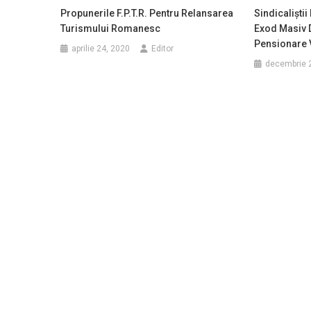
Propunerile F.P.T.R. Pentru Relansarea
Sindicaliștii
Turismului Romanesc
Exod Masiv 
Pensionare 
aprilie 24, 2020
Editor
decembrie 