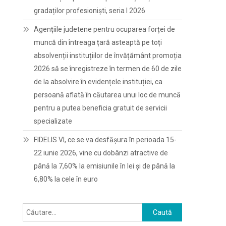
gradaților profesioniști, seria I 2026
Agențiile judetene pentru ocuparea forței de
muncă din întreaga țară asteaptă pe toți
absolvenții instituțiilor de învățământ promoția
2026 să se înregistreze în termen de 60 de zile
de la absolvire în evidențele instituției, ca
persoană aflată în căutarea unui loc de muncă
pentru a putea beneficia gratuit de servicii
specializate
FIDELIS VI, ce se va desfășura în perioada 15-
22 iunie 2026, vine cu dobânzi atractive de
până la 7,60% la emisiunile în lei și de până la
6,80% la cele în euro
Caută
după: