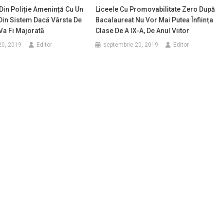
 Din Poliție Amenință Cu Un
Liceele Cu Promovabilitate Zero După
Din Sistem Dacă Vârsta De
Bacalaureat Nu Vor Mai Putea Înființa
Va Fi Majorată
Clase De A IX-A, De Anul Viitor
20, 2019
Editor
septembrie 20, 2019
Editor