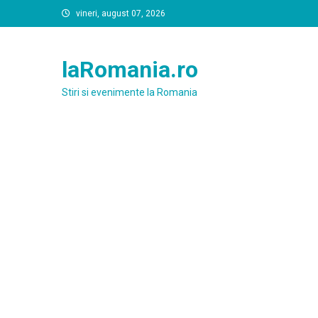
Skip
vineri, august 07, 2026
to
content
laRomania.ro
Stiri si evenimente la Romania