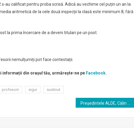
 s-au calificat pentru proba scrisă. Adică au vechime cel puțin un an la
ar media aritmetică de la cele două inspecții la clasă este minimum 8, fără
fost la prima încercare de a deveni titulari pe un post.
ofesorii nemulțumiți pot face contestații.
și informații din orașul tău, urmărește-ne pe
Facebook.
profesorii
sigur
sustinut
Președintele ALDE, Călin Popescu Tăriceanu, la TVR: Nu suntem legați ombilical de guvernare. Sunt colegi nemulțumiți, care îmi zic să ieșim