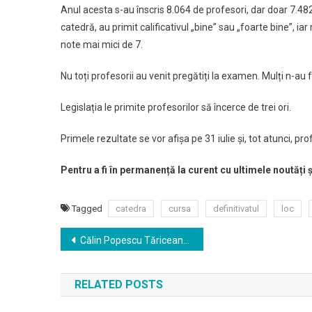
Anul acesta s-au înscris 8.064 de profesori, dar doar 7.482
catedră, au primit calificativul „bine” sau „foarte bine”, i
note mai mici de 7.
Nu toți profesorii au venit pregătiți la examen. Mulți n-au 
Legislația le primite profesorilor să încerce de trei ori.
Primele rezultate se vor afișa pe 31 iulie și, tot atunci, pr
Pentru a fi în permanență la curent cu ultimele noutăți 
Tagged
catedra
cursa
definitivatul
loc
Navigare
Călin Popescu Tăriceanu își anunță oficial candidatura la președinție și face previziuni sumbre pentru viitorul coaliției de guvernare.
în
RELATED POSTS
articole