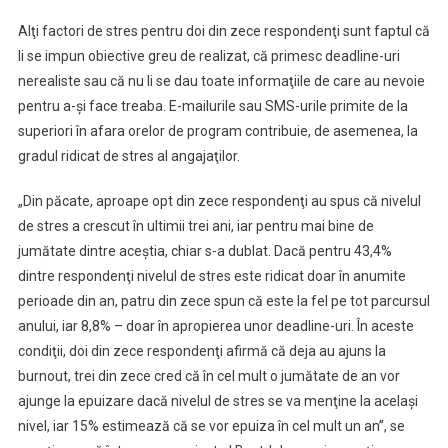
Alţi factori de stres pentru doi din zece respondenţi sunt faptul că
li se impun obiective greu de realizat, că primesc deadline-uri
nerealiste sau că nu li se dau toate informaţiile de care au nevoie
pentru a-şi face treaba. E-mailurile sau SMS-urile primite de la
superiori în afara orelor de program contribuie, de asemenea, la
gradul ridicat de stres al angajaţilor.
„Din păcate, aproape opt din zece respondenţi au spus că nivelul
de stres a crescut în ultimii trei ani, iar pentru mai bine de
jumătate dintre aceştia, chiar s-a dublat. Dacă pentru 43,4%
dintre respondenţi nivelul de stres este ridicat doar în anumite
perioade din an, patru din zece spun că este la fel pe tot parcursul
anului, iar 8,8% – doar în apropierea unor deadline-uri. În aceste
condiţii, doi din zece respondenţi afirmă că deja au ajuns la
burnout, trei din zece cred că în cel mult o jumătate de an vor
ajunge la epuizare dacă nivelul de stres se va menţine la acelaşi
nivel, iar 15% estimează că se vor epuiza în cel mult un an”, se