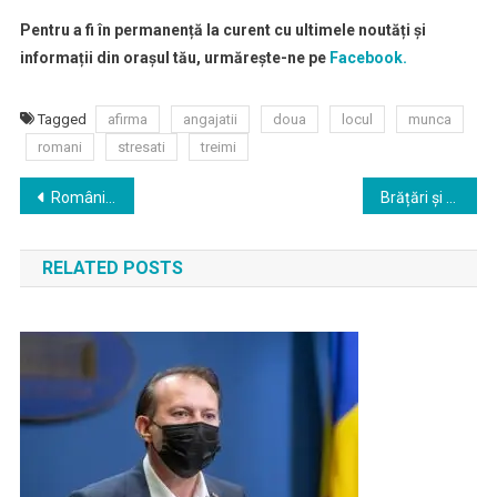
Pentru a fi în permanență la curent cu ultimele noutăți și
informații din orașul tău, urmărește-ne pe
Facebook.
Tagged
afirma
angajatii
doua
locul
munca
romani
stresati
treimi
Navigare
Românii au la dispoziţie aisemnal.ro, o aplicaţie unică la nivel mondial pentru verificarea zonelor cu semnal mobil
Brățări și șosete smart pentru monitorizarea bebelușilor
în
RELATED POSTS
articole