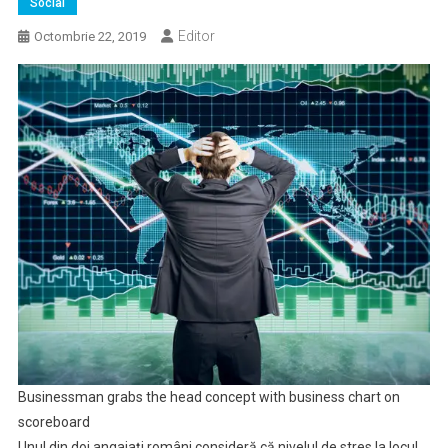
Social
Editor
Octombrie 22, 2019
Businessman grabs the head concept with business chart on
scoreboard
Unul din doi angajaţi români consideră că nivelul de stres la locul