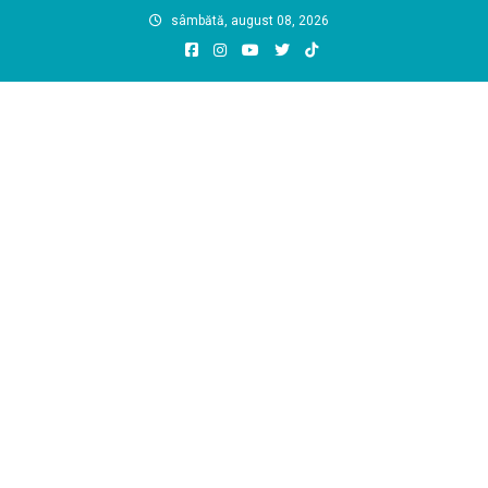
Skip
sâmbătă, august 08, 2026
to
content