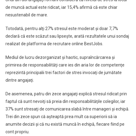
de muncă actual este ridicat, iar 15,4% afirmă că este chiar
nesustenabil de mare.
Totodată, pentru alţi 27% stresul este moderat şi doar 7,7%
declară că este scăzut sau lipseşte, arată rezultatele unui sondaj
realizat de platforma de recrutare online BestJobs.
Mediul de lucru dezorganizat şi haotic, supraîncărcarea şi
primirea de responsabilităţi care ies din aria lor de competenţe
reprezintă principalii trei factori de stres invocaţi de jumătate
dintre angajaţi.
De asemenea, patru din zece angajaţi explică stresul ridicat prin
faptul că sunt nevoiţi să preia din responsabilităţile colegilor, iar
37% sunt stresaţi de comunicarea slabă între manageri şi echipă.
Trei din zece spun că aşteaptă prea mult ca superiorii să ia
anumite decizii şi că nu există muncă în echipă, fiecare fiind pe
cont propriu.