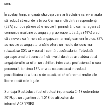
sens.
În acelaşi timp, angajaţii ştiu deja care ar fi soluţiile care i-ar ajuta
să reducă stresul de la birou. Cei mai mulţi dintre respondenţi
(52%) sunt de părere că e nevoie în primul rând ca managerii să
comunice mai bine cu angajaţii şi aproape tot atâţia (49%) cred
că e nevoie ca firmele să angajeze mai mulţi oameni. În plus, 32%
au nevoie ca angajatorul să le ofere un mediu de lucru mai
relaxat, iar 30% ar vrea să li se mărească salariul. Totodată,
aproape un sfert consideră că nivelul de stres ar scădea dacă
angajatorul le-ar oferi un echilibru între viaţa profesională şi cea
personală, iar circa 13% ar vrea ca acesta să introducă
posibilitatea de a lucra şi de acasă, ori să ofere mai multe zile
libere decât cele legale.
Sondajul BestJobs a fost efectuat în perioada 2- 18 octombrie
2019, pe un eşantion de 1.018 de utilizatori de
internet.AGERPRES