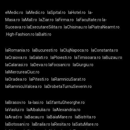
eMedic.ro
laMedic.ro
laSpital.ro
laHotel.ro
la-
Masa.ro
laMall.ro
laZiar.ro
laFirma.ro
laFacultate.ro
la-
Suceava.ro
laExecutareSilita.ro
laChisinau.ro
laPiatraNeamt.ro
High-Fashion.ro
laBalti.ro
laRomania.ro
laBucuresti.ro
laClujNapoca.ro
laConstanta.ro
laCraiova.ro
laGalati.ro
laPloiesti.ro
laTimisoara.ro
laBuzau.ro
laCalarasi.ro
laDeva.ro
laFocsani.ro
laGiurgiu.ro
laMiercureaCiuc.ro
laOradea.ro
laPitesti.ro
laRamnicuSarat.ro
laRamnicuValcea.ro
laDrobetaTurnuSeverin.ro
laBrasov.ro
la-Iasi.ro
laSfantuGheorghe.ro
laVaslui.ro
laAlbaIulia.ro
laAlexandria.ro
laArad.ro
laBacau.ro
laBaiaMare.ro
laBistrita.ro
laBotosani.ro
laBraila.ro
laResita.ro
laSatuMare.ro