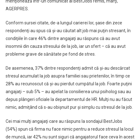
menţionează într-un comunicat al BestJobs remis, marţi,
AGERPRES.
Conform sursei citate, de-a lungul carierei lor, şase din zece
respondenţi au spus că şi-au căutat alt job mai puţin stresant, în
condiţiile în care 46% dintre angajaţi au răspuns că au avut
insomnii din cauza stresului de la job, iar un sfert – că au avut
probleme grave de sănătate pe fond de stres.
De asemenea, 37% dintre respondenţi admit că şi-au descărcat
stresul acumulat la job asupra familiei sau prietenilor, în timp ce
28% au recunoscut că şi-au pierdut cumpătul la job. Foarte puţini
angajaţi – sub 5% – au apelat la consilierea unui psiholog sau au
depus plângeri oficiale la departamentul de HR. Mulţi nu au făcut
nimic, admiţând că s-au obişnuit pur şi simplu cu stresul de la job.
Cei mai mulţi angajaţi care au răspuns la sondajul BestJobs
(54%) spun că firma nu face nimic pentru a reduce stresul la locul
de muncă, iar 42% nu sunt siguri că angajatorul face ceva în acest