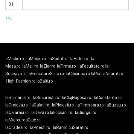
31
« iul.
eMedic.ro
laMedic.ro
laSpital.ro
laHotel.ro
la-
Masa.ro
laMall.ro
laZiar.ro
laFirma.ro
laFacultate.ro
la-
Suceava.ro
laExecutareSilita.ro
laChisinau.ro
laPiatraNeamt.ro
High-Fashion.ro
laBalti.ro
laRomania.ro
laBucuresti.ro
laClujNapoca.ro
laConstanta.ro
laCraiova.ro
laGalati.ro
laPloiesti.ro
laTimisoara.ro
laBuzau.ro
laCalarasi.ro
laDeva.ro
laFocsani.ro
laGiurgiu.ro
laMiercureaCiuc.ro
laOradea.ro
laPitesti.ro
laRamnicuSarat.ro