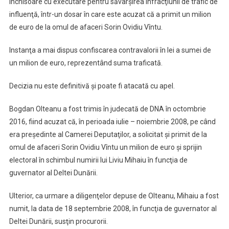
închisoare cu executare pentru săvârşirea infracţiunii de trafic de
influenţă, într-un dosar în care este acuzat că a primit un milion
de euro de la omul de afaceri Sorin Ovidiu Vîntu.
Instanţa a mai dispus confiscarea contravalorii în lei a sumei de
un milion de euro, reprezentând suma traficată.
Decizia nu este definitivă şi poate fi atacată cu apel.
Bogdan Olteanu a fost trimis în judecată de DNA în octombrie
2016, fiind acuzat că, în perioada iulie – noiembrie 2008, pe când
era preşedinte al Camerei Deputaţilor, a solicitat şi primit de la
omul de afaceri Sorin Ovidiu Vîntu un milion de euro şi sprijin
electoral în schimbul numirii lui Liviu Mihaiu în funcţia de
guvernator al Deltei Dunării.
Ulterior, ca urmare a diligenţelor depuse de Olteanu, Mihaiu a fost
numit, la data de 18 septembrie 2008, în funcţia de guvernator al
Deltei Dunării, susţin procurorii.