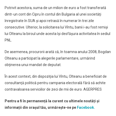
Potrivit acestora, suma de un milion de euro a fost transferată
dintr-un cont din Cipru în contul din Bulgaria al unei societăţi
înregistrate în SUA şi apoi retrasă în numerar în trei zile
consecutive. Ulterior, la solicitarea lui Vîntu, banii i-au fost remişi
lui Olteanu la biroul unde acesta îşi desfăşura activitatea în sediul
PNL.
De asemenea, procurorii arată că, în toamna anului 2008, Bogdan
Olteanu a participat la alegerile parlamentare, urmărind
obţinerea unui mandat de deputat.
În acest context, din dispoziţia lui Vîntu, Olteanu a beneficiat de
consultanţă politică pentru campania electorală fără să achite
contravaloarea serviciilor de zeci de mii de euro. AGERPRES
Pentru a fi în permanență la curent cu ultimele noutăți și
informații din orașul tău, urmărește-ne pe
Facebook.