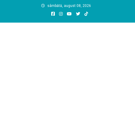
Skip
sâmbătă, august 08, 2026
to
content