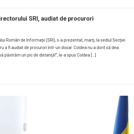
irectorului SRI, audiat de procurori
ului Român de Informaţii (SRI), s-a prezentat, marţi, la sediul Secţiei
tru a fi audiat de procurori într-un dosar. Coldea nu a dorit să dea
i să păstrăm un pic de distanţă!”, le-a spus Coldea […]