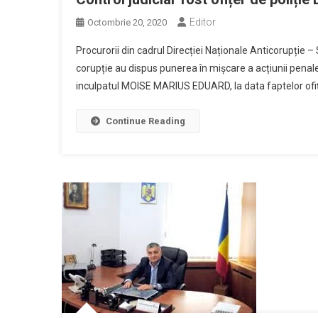
Editor
Octombrie 20, 2020
Procurorii din cadrul Direcției Naționale Anticorupție –
corupție au dispus punerea în mișcare a acțiunii penale 
inculpatul MOISE MARIUS EDUARD, la data faptelor ofițer
Continue Reading