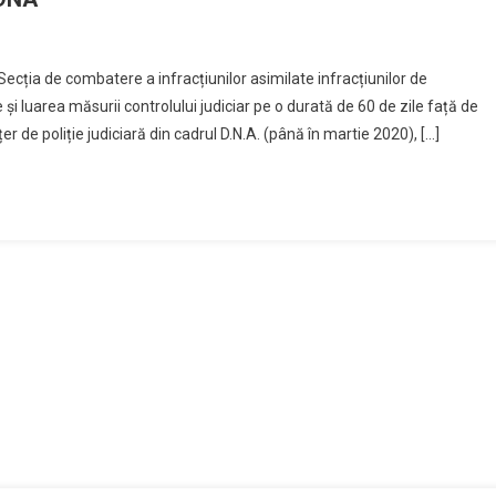
 Secția de combatere a infracțiunilor asimilate infracțiunilor de
și luarea măsurii controlului judiciar pe o durată de 60 de zile față de
 de poliție judiciară din cadrul D.N.A. (până în martie 2020), […]