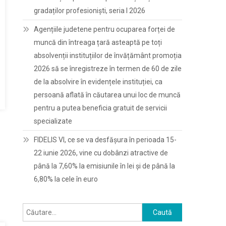
gradaților profesioniști, seria I 2026
Agențiile judetene pentru ocuparea forței de
muncă din întreaga țară asteaptă pe toți
absolvenții instituțiilor de învățământ promoția
2026 să se înregistreze în termen de 60 de zile
de la absolvire în evidențele instituției, ca
persoană aflată în căutarea unui loc de muncă
pentru a putea beneficia gratuit de servicii
specializate
FIDELIS VI, ce se va desfășura în perioada 15-
22 iunie 2026, vine cu dobânzi atractive de
până la 7,60% la emisiunile în lei și de până la
6,80% la cele în euro
Caută
după: