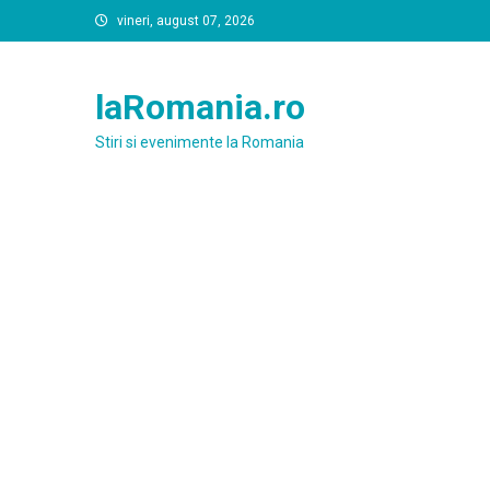
Skip
vineri, august 07, 2026
to
content
laRomania.ro
Stiri si evenimente la Romania