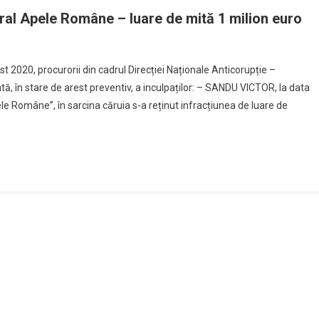
eral Apele Române – luare de mită 1 milion euro
t 2020, procurorii din cadrul Direcției Naționale Anticorupție –
ată, în stare de arest preventiv, a inculpaților: – SANDU VICTOR, la data
ele Române”, în sarcina căruia s-a reținut infracțiunea de luare de