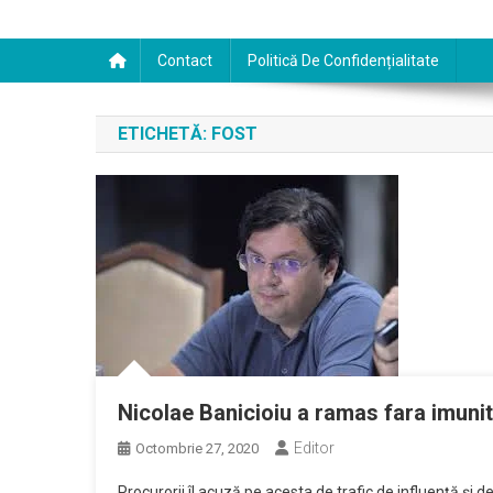
Contact
Politică De Confidențialitate
ETICHETĂ:
FOST
Nicolae Banicioiu a ramas fara imunit
Editor
Octombrie 27, 2020
Procurorii îl acuză pe acesta de trafic de influenţă şi 