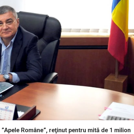
a ”Apele Române”, reţinut pentru mită de 1 milion