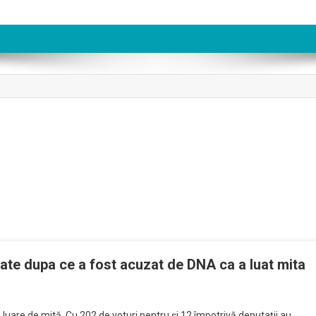
ate dupa ce a fost acuzat de DNA ca a luat mita
de luare de mită. Cu 202 de voturi pentru și 12 împotrivă deputații au