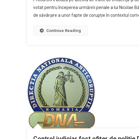
votat pentru începerea urmăririi penale a lui Nicolae B
de săvârșire a unor fapte de corupție în contextul come
Continue Reading
Control judiciar fost ofițer de poliție