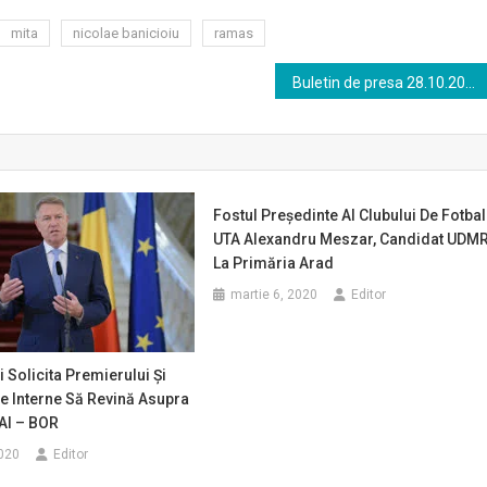
mita
nicolae banicioiu
ramas
Buletin de presa 28.10.2020
Fostul Preşedinte Al Clubului De Fotbal
UTA Alexandru Meszar, Candidat UDM
La Primăria Arad
martie 6, 2020
Editor
i Solicita Premierului Şi
De Interne Să Revină Asupra
AI – BOR
2020
Editor