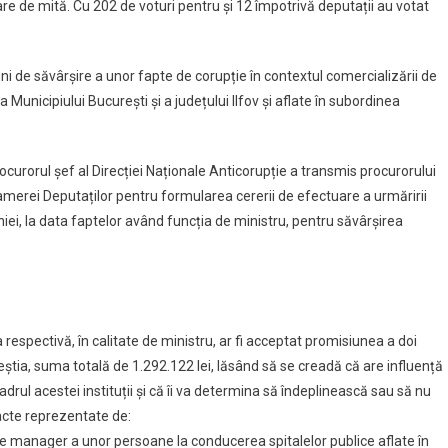
uare de mită. Cu 202 de voturi pentru și 12 împotrivă deputații au votat
ni de săvârșire a unor fapte de corupție în contextul comercializării de
 Municipiului București și a județului Ilfov și aflate în subordinea
rocurorul șef al Direcției Naționale Anticorupție a transmis procurorului
 Camerei Deputaților pentru formularea cererii de efectuare a urmăririi
i, la data faptelor având funcția de ministru, pentru săvârșirea
spectivă, în calitate de ministru, ar fi acceptat promisiunea a doi
aceștia, suma totală de 1.292.122 lei, lăsând să se creadă că are influență
cadrul acestei instituții și că îi va determina să îndeplinească sau să nu
, acte reprezentate de:
 manager a unor persoane la conducerea spitalelor publice aflate în