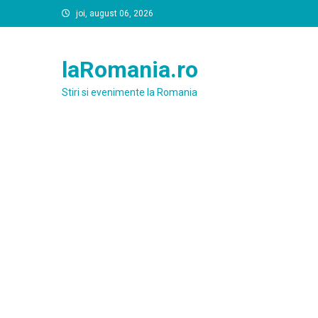
Skip
joi, august 06, 2026
to
content
laRomania.ro
Stiri si evenimente la Romania