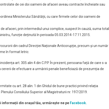
 controlate de cei doi oameni de afaceri aveau contracte încheiate sau
bordinea Ministerului Sănătății, cu care firmele celor doi oameni de
i de afaceri, prin intermediul unui complice, suspect în cauză, suma tota
 ministru, funcție deținută în perioada 05.03.2014-17.11.2015.
rocurorii din cadrul Direcției Naționale Anticorupție, precum și un număr
me în format letric.
ncidența art. 305 alin 4 din C.P.P. În prezent, persoana față de care s-a
 cererii de efectuare a urmăririi penale beneficiază de prezumția de
tate cu art. 28 alin. 1 din Ghidul de bune practici privind relația
lenului Consiliului Superior al Magistraturii nr. 197/2019.
și informații din orașul tău, urmărește-ne pe
Facebook.