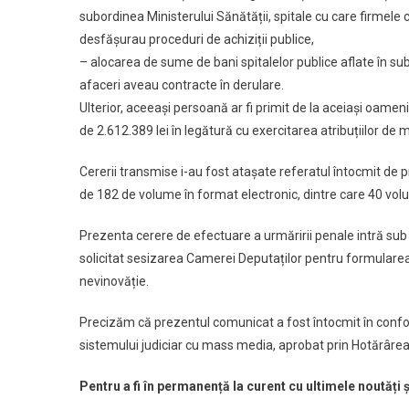
subordinea Ministerului Sănătății, spitale cu care firmele
desfășurau proceduri de achiziții publice,
– alocarea de sume de bani spitalelor publice aflate în su
afaceri aveau contracte în derulare.
Ulterior, aceeași persoană ar fi primit de la aceiași oamen
de 2.612.389 lei în legătură cu exercitarea atribuțiilor de
Cererii transmise i-au fost atașate referatul întocmit de p
de 182 de volume în format electronic, dintre care 40 volu
Prezenta cerere de efectuare a urmăririi penale intră sub i
solicitat sesizarea Camerei Deputaților pentru formularea
nevinovăție.
Precizăm că prezentul comunicat a fost întocmit în conformi
sistemului judiciar cu mass media, aprobat prin Hotărârea P
Pentru a fi în permanență la curent cu ultimele noutăți 