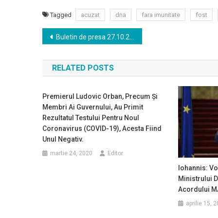
Tagged
acuzat
dna
fara imunitate
fost
Navigare
Buletin de presa 27.10.2020
în
RELATED POSTS
articole
Premierul Ludovic Orban, Precum Și
Membri Ai Guvernului, Au Primit
Rezultatul Testului Pentru Noul
Coronavirus (COVID-19), Acesta Fiind
Unul Negativ.
martie 24, 2020
Editor
Iohannis: Vo
Ministrului 
Acordului M
aprilie 15, 