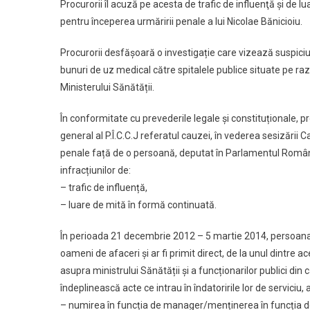
Procurorii îl acuză pe acesta de trafic de influenţă şi de l
pentru începerea urmăririi penale a lui Nicolae Bănicioiu.
Procurorii desfășoară o investigație care vizează suspiciu
bunuri de uz medical către spitalele publice situate pe raza
Ministerului Sănătății.
În conformitate cu prevederile legale și constituționale, p
general al P.Î.C.C.J referatul cauzei, în vederea sesizării
penale față de o persoană, deputat în Parlamentul Românie
infracțiunilor de:
– trafic de influență,
– luare de mită în formă continuată.
În perioada 21 decembrie 2012 – 5 martie 2014, persoana re
oameni de afaceri și ar fi primit direct, de la unul dintre 
asupra ministrului Sănătății și a funcționarilor publici din 
îndeplinească acte ce intrau în îndatoririle lor de serviciu
– numirea în funcția de manager/menținerea în funcția de