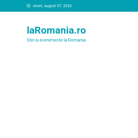
Skip
vineri, august 07, 2026
to
content
laRomania.ro
Stiri si evenimente la Romania