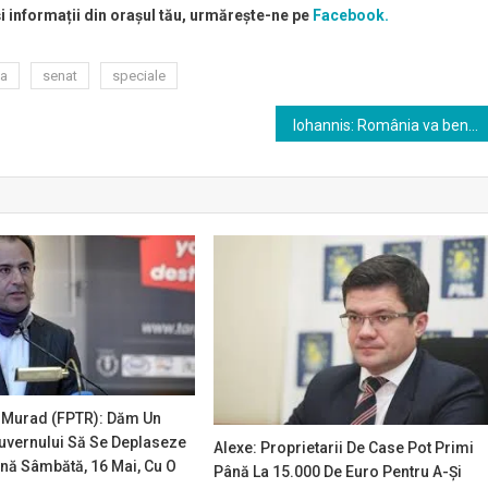
și informații din orașul tău, urmărește-ne pe
Facebook.
sa
senat
speciale
Iohannis: România va beneficia de fonduri europene considerabile; să pregătim cu maximă seriozitate cele mai adecvate proiecte
urad (FPTR): Dăm Un
uvernului Să Se Deplaseze
Alexe: Proprietarii De Case Pot Primi
ână Sâmbătă, 16 Mai, Cu O
Până La 15.000 De Euro Pentru A-Şi