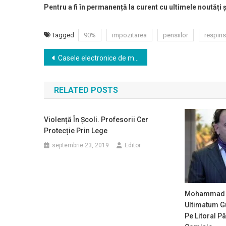
Pentru a fi în permanență la curent cu ultimele noutăți 
Tagged
90%
impozitarea
pensiilor
respin
Navigare
Casele electronice de marcat vor fi conectate începând cu 1 iulie
în
RELATED POSTS
articole
Violență În Școli. Profesorii Cer
Protecție Prin Lege
septembrie 23, 2019
Editor
Mohammad M
Ultimatum G
Pe Litoral P