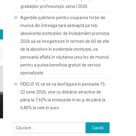
gradaților profesioniști, seria I 2026
Agențiile judetene pentru ocuparea forței de
muncă din întreaga țară asteaptă pe toți
absolvenții instituțiilor de învățământ promoția
2026 să se înregistreze în termen de 60 de zile
de la absolvire în evidențele instituției, ca
persoană aflată în căutarea unui loc de muncă
pentru a putea beneficia gratuit de servicii
specializate
FIDELIS VI, ce se va desfășura în perioada 15-
22 iunie 2026, vine cu dobânzi atractive de
până la 7,60% la emisiunile în lei și de până la
6,80% la cele în euro
Caută
după: