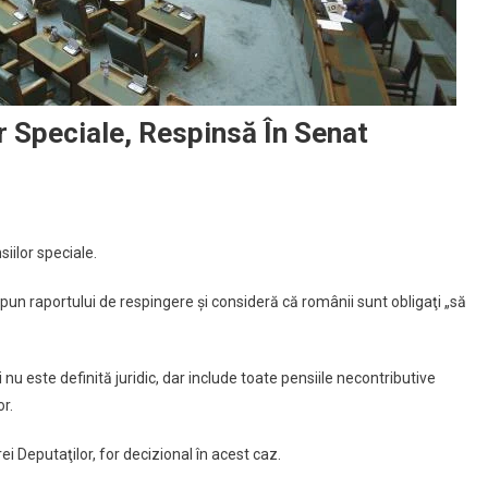
r Speciale, Respinsă În Senat
iilor speciale.
pun raportului de respingere și consideră că românii sunt obligaţi „să
u este definită juridic, dar include toate pensiile necontributive
or.
i Deputaţilor, for decizional în acest caz.