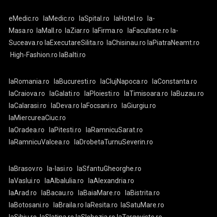
eMedic.ro
laMedic.ro
laSpital.ro
laHotel.ro
la-
Masa.ro
laMall.ro
laZiar.ro
laFirma.ro
laFacultate.ro
la-
Suceava.ro
laExecutareSilita.ro
laChisinau.ro
laPiatraNeamt.ro
High-Fashion.ro
laBalti.ro
laRomania.ro
laBucuresti.ro
laClujNapoca.ro
laConstanta.ro
laCraiova.ro
laGalati.ro
laPloiesti.ro
laTimisoara.ro
laBuzau.ro
laCalarasi.ro
laDeva.ro
laFocsani.ro
laGiurgiu.ro
laMiercureaCiuc.ro
laOradea.ro
laPitesti.ro
laRamnicuSarat.ro
laRamnicuValcea.ro
laDrobetaTurnuSeverin.ro
laBrasov.ro
la-Iasi.ro
laSfantuGheorghe.ro
laVaslui.ro
laAlbaIulia.ro
laAlexandria.ro
laArad.ro
laBacau.ro
laBaiaMare.ro
laBistrita.ro
laBotosani.ro
laBraila.ro
laResita.ro
laSatuMare.ro