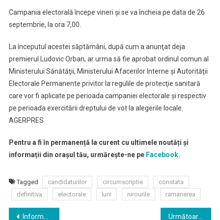
Campania electorală începe vineri şi se va încheia pe data de 26
septembrie, la ora 7,00.
La începutul acestei săptămâni, după cum a anunţat deja
premierul Ludovic Orban, ar urma să fie aprobat ordinul comun al
Ministerului Sănătăţii, Ministerului Afacerilor Interne şi Autorităţii
Electorale Permanente privitor la regulile de protecţie sanitară
care vor fi aplicate pe perioada campaniei electorale şi respectiv
pe perioada exercitării dreptului de vot la alegerile locale.
AGERPRES
Pentru a fi în permanență la curent cu ultimele noutăți și
informații din orașul tău, urmărește-ne pe
Facebook.
Tagged
candidaturilor
circumscriptie
constata
definitiva
electorale
luni
nirourile
ramanerea
Navigare
Informare privind stadiul dezbaterilor din Camera Deputatilor referitor la proiectul Legii Turismului
Următoarele pensii vor ajunge şi mărite şi la timp