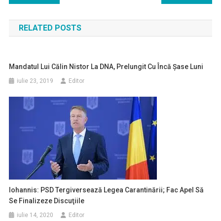
în
RELATED POSTS
articole
Mandatul Lui Călin Nistor La DNA, Prelungit Cu Încă Şase Luni
iulie 23, 2019
Editor
Iohannis: PSD Tergiversează Legea Carantinării; Fac Apel Să
Se Finalizeze Discuţiile
iulie 14, 2020
Editor