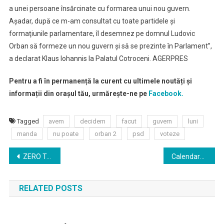
a unei persoane însărcinate cu formarea unui nou guvern.
Aşadar, după ce m-am consultat cu toate partidele şi
formaţiunile parlamentare, îl desemnez pe domnul Ludovic
Orban să formeze un nou guvern şi să se prezinte în Parlament”,
a declarat Klaus Iohannis la Palatul Cotroceni. AGERPRES
Pentru a fi în permanență la curent cu ultimele noutăți și
informații din orașul tău, urmărește-ne pe
Facebook.
Tagged
avem
decidem
facut
guvern
luni
manda
nu poate
orban 2
psd
voteze
Navigare
ZERO Toleranță pentru tratamentele inumane și degradante la care sunt supuși copiii și adulții cu dizabilități din centrele rezidențiale
Calendarul anului şcolar viitor a fost publicat în Monitorul Oficial
în
RELATED POSTS
articole