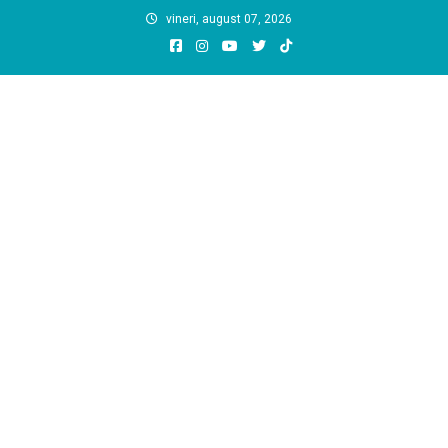
Skip
vineri, august 07, 2026
to
content