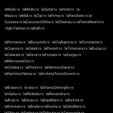
eMedic.ro
laMedic.ro
laSpital.ro
laHotel.ro
la-
Masa.ro
laMall.ro
laZiar.ro
laFirma.ro
laFacultate.ro
la-
Suceava.ro
laExecutareSilita.ro
laChisinau.ro
laPiatraNeamt.ro
High-Fashion.ro
laBalti.ro
laRomania.ro
laBucuresti.ro
laClujNapoca.ro
laConstanta.ro
laCraiova.ro
laGalati.ro
laPloiesti.ro
laTimisoara.ro
laBuzau.ro
laCalarasi.ro
laDeva.ro
laFocsani.ro
laGiurgiu.ro
laMiercureaCiuc.ro
laOradea.ro
laPitesti.ro
laRamnicuSarat.ro
laRamnicuValcea.ro
laDrobetaTurnuSeverin.ro
laBrasov.ro
la-Iasi.ro
laSfantuGheorghe.ro
laVaslui.ro
laAlbaIulia.ro
laAlexandria.ro
laArad.ro
laBacau.ro
laBaiaMare.ro
laBistrita.ro
laBotosani.ro
laBraila.ro
laResita.ro
laSatuMare.ro
laSibiu.ro
laSlatina.ro
laSlobozia.ro
laTargoviste.ro