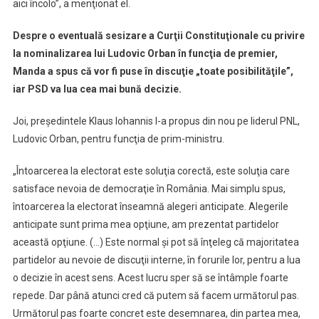
aici încolo”, a menţionat el.
Despre o eventuală sesizare a Curţii Constituţionale cu privire
la nominalizarea lui Ludovic Orban în funcţia de premier,
Manda a spus că vor fi puse în discuţie „toate posibilităţile”,
iar PSD va lua cea mai bună decizie.
Joi, preşedintele Klaus Iohannis l-a propus din nou pe liderul PNL,
Ludovic Orban, pentru funcţia de prim-ministru.
„Întoarcerea la electorat este soluţia corectă, este soluţia care
satisface nevoia de democraţie în România. Mai simplu spus,
întoarcerea la electorat înseamnă alegeri anticipate. Alegerile
anticipate sunt prima mea opţiune, am prezentat partidelor
această opţiune. (…) Este normal şi pot să înţeleg că majoritatea
partidelor au nevoie de discuţii interne, în forurile lor, pentru a lua
o decizie în acest sens. Acest lucru sper să se întâmple foarte
repede. Dar până atunci cred că putem să facem următorul pas.
Următorul pas foarte concret este desemnarea, din partea mea,