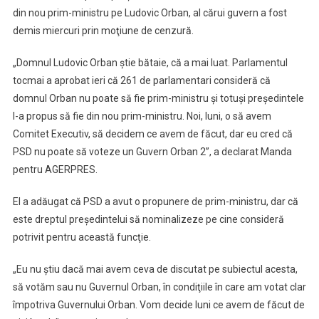
din nou prim-ministru pe Ludovic Orban, al cărui guvern a fost
demis miercuri prin moţiune de cenzură.
„Domnul Ludovic Orban ştie bătaie, că a mai luat. Parlamentul
tocmai a aprobat ieri că 261 de parlamentari consideră că
domnul Orban nu poate să fie prim-ministru şi totuşi preşedintele
l-a propus să fie din nou prim-ministru. Noi, luni, o să avem
Comitet Executiv, să decidem ce avem de făcut, dar eu cred că
PSD nu poate să voteze un Guvern Orban 2”, a declarat Manda
pentru AGERPRES.
El a adăugat că PSD a avut o propunere de prim-ministru, dar că
este dreptul preşedintelui să nominalizeze pe cine consideră
potrivit pentru această funcţie.
„Eu nu ştiu dacă mai avem ceva de discutat pe subiectul acesta,
să votăm sau nu Guvernul Orban, în condiţiile în care am votat clar
împotriva Guvernului Orban. Vom decide luni ce avem de făcut de