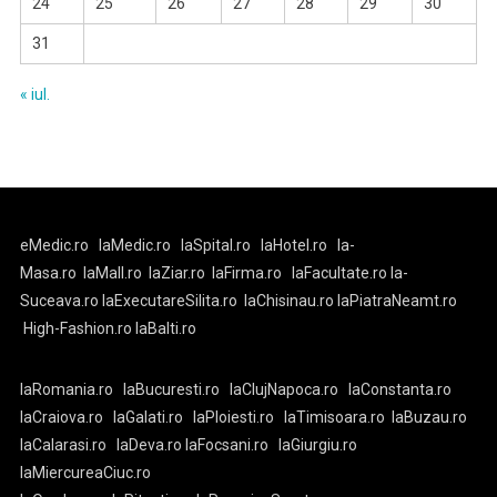
24
25
26
27
28
29
30
31
« iul.
eMedic.ro
laMedic.ro
laSpital.ro
laHotel.ro
la-
Masa.ro
laMall.ro
laZiar.ro
laFirma.ro
laFacultate.ro
la-
Suceava.ro
laExecutareSilita.ro
laChisinau.ro
laPiatraNeamt.ro
High-Fashion.ro
laBalti.ro
laRomania.ro
laBucuresti.ro
laClujNapoca.ro
laConstanta.ro
laCraiova.ro
laGalati.ro
laPloiesti.ro
laTimisoara.ro
laBuzau.ro
laCalarasi.ro
laDeva.ro
laFocsani.ro
laGiurgiu.ro
laMiercureaCiuc.ro