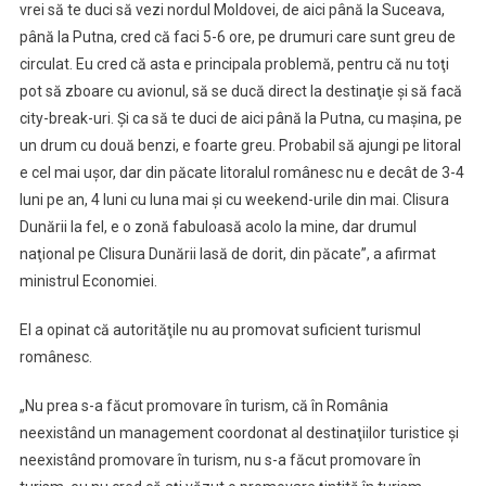
vrei să te duci să vezi nordul Moldovei, de aici până la Suceava,
până la Putna, cred că faci 5-6 ore, pe drumuri care sunt greu de
circulat. Eu cred că asta e principala problemă, pentru că nu toţi
pot să zboare cu avionul, să se ducă direct la destinaţie şi să facă
city-break-uri. Şi ca să te duci de aici până la Putna, cu maşina, pe
un drum cu două benzi, e foarte greu. Probabil să ajungi pe litoral
e cel mai uşor, dar din păcate litoralul românesc nu e decât de 3-4
luni pe an, 4 luni cu luna mai şi cu weekend-urile din mai. Clisura
Dunării la fel, e o zonă fabuloasă acolo la mine, dar drumul
naţional pe Clisura Dunării lasă de dorit, din păcate”, a afirmat
ministrul Economiei.
El a opinat că autorităţile nu au promovat suficient turismul
românesc.
„Nu prea s-a făcut promovare în turism, că în România
neexistând un management coordonat al destinaţiilor turistice şi
neexistând promovare în turism, nu s-a făcut promovare în