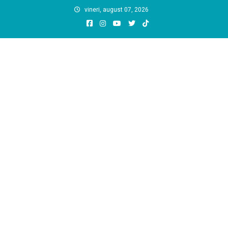
Skip
vineri, august 07, 2026
to
content