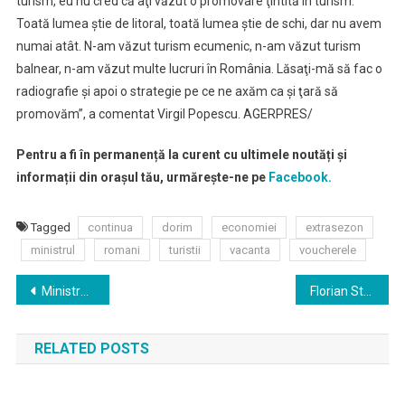
turism, eu nu cred că aţi văzut o promovare ţintită în turism.
Toată lumea ştie de litoral, toată lumea ştie de schi, dar nu avem
numai atât. N-am văzut turism ecumenic, n-am văzut turism
balnear, n-am văzut multe lucruri în România. Lăsaţi-mă să fac o
radiografie şi apoi o strategie pe ce ne axăm ca şi ţară să
promovăm”, a comentat Virgil Popescu. AGERPRES/
Pentru a fi în permanență la curent cu ultimele noutăți și
informații din orașul tău, urmărește-ne pe
Facebook.
Tagged
continua
dorim
economiei
extrasezon
ministrul
romani
turistii
vacanta
voucherele
Navigare
Ministrul Ciucă: MApN a demarat un proces de analiză a soluţiilor pentru eliminarea inechităţilor în calculul pensiilor militare
Florian Stoica, solistul trupei Conexiuni, a murit
în
RELATED POSTS
articole