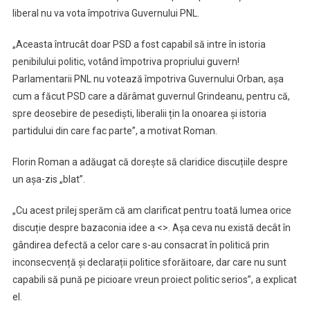
liberal nu va vota împotriva Guvernului PNL.
„Aceasta întrucât doar PSD a fost capabil să intre în istoria
penibilului politic, votând împotriva propriului guvern!
Parlamentarii PNL nu votează împotriva Guvernului Orban, așa
cum a făcut PSD care a dărâmat guvernul Grindeanu, pentru că,
spre deosebire de pesediști, liberalii țin la onoarea și istoria
partidului din care fac parte”, a motivat Roman.
Florin Roman a adăugat că dorește să claridice discuțiile despre
un așa-zis „blat”.
„Cu acest prilej sperăm că am clarificat pentru toată lumea orice
discuție despre bazaconia idee a <>. Așa ceva nu există decât în
gândirea defectă a celor care s-au consacrat în politică prin
inconsecvență și declarații politice sforăitoare, dar care nu sunt
capabili să pună pe picioare vreun proiect politic serios”, a explicat
el.