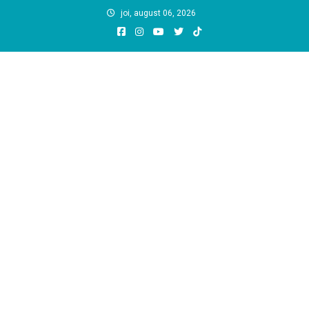
Skip
joi, august 06, 2026
to
content