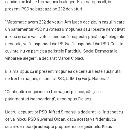
candida pe listele formațiunii la alegeri. El a mai spus că, în
prezent, PSD se bazează pe 232 de voturi.
”Matematic avem 232 de voturi. Am luat o decizie. În cazul în care
un parlamentar PSD nu votează moțiunea sau lipseste nemotivat
în ziua în care va fi votul o perioadă, respectiv până după alegerile
generale, va fi suspendat din PSDva fi suspendat din PSD. Cu alte
cuvinte, nu va participa pe listele Partidului Social Democrat la
viitoarele alegeri”, a declarat Marcel Ciolacu.
El a mai spus că în prezent moțiunea de cenzură este susținută
de trei formațiuni, respectiv PSD, UDMR și Forța Națională.
”Continuăm negocieri cu formațiuni politice, cât și cu
parlamentari independenți”, a mai spus Ciolacu.
Liderul deputaților PSD, Alfred Simonis, a declarat, joi, întrebat cu
ce va înlocui PSD Guvernul Orban, dacă acesta va fi demis, că
social-democrații așteaptă propunerea președintelui Klaus