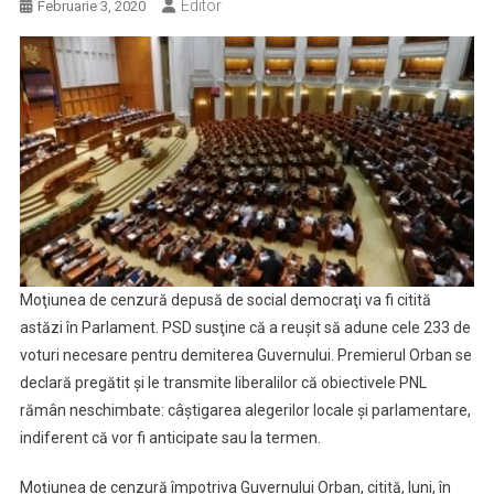
Editor
Februarie 3, 2020
Moţiunea de cenzură depusă de social democraţi va fi citită
astăzi în Parlament. PSD susţine că a reuşit să adune cele 233 de
voturi necesare pentru demiterea Guvernului. Premierul Orban se
declară pregătit şi le transmite liberalilor că obiectivele PNL
rămân neschimbate: câştigarea alegerilor locale şi parlamentare,
indiferent că vor fi anticipate sau la termen.
Moțiunea de cenzură împotriva Guvernului Orban, citită, luni, în