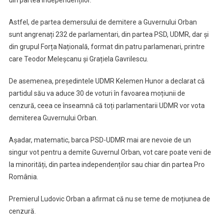
din partea independenților.
Astfel, de partea demersului de demitere a Guvernului Orban
sunt angrenați 232 de parlamentari, din partea PSD, UDMR, dar și
din grupul Forța Națională, format din patru parlamenari, printre
care Teodor Meleșcanu și Grațiela Gavrilescu.
De asemenea, președintele UDMR Kelemen Hunor a declarat că
partidul său va aduce 30 de voturi în favoarea moțiunii de
cenzură, ceea ce înseamnă că toți parlamentarii UDMR vor vota
demiterea Guvernului Orban.
Așadar, matematic, barca PSD-UDMR mai are nevoie de un
singur vot pentru a demite Guvernul Orban, vot care poate veni de
la minorități, din partea independenților sau chiar din partea Pro
România.
Premierul Ludovic Orban a afirmat că nu se teme de moțiunea de
cenzură.