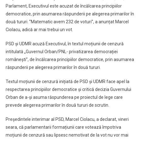
Parlament, Executivul este acuzat de încălcarea principiilor
democratice, prin asumarea răspunderii pe alegerea primarilor în
două tururi. ”Matematic avem 232 de voturi”, a anunțat Marcel
Ciolacu, adică ar mai trebui un vot.
PSD și UDMR acuză Executivul, în textul moțiunii de cenzură
intitulată „Guvernul Orban/PNL- privatizarea democrației
românești”, de încălcarea principiilor democratice, prin asumarea
răspunderii pe alegerea primarilor în două tururi.
Textul moțiunii de cenzură inițiată de PSD și UDMR face apel la
respectarea principiilor democratice și critică decizia Guvernului
Orban de a-și asuma răspunderea pe proiectul de lege care
prevede alegerea primarilor în două tururi de scrutin.
Președintele interimar al PSD, Marcel Ciolacu, a declarat, vineri
seara, că parlamentarii formațiunii care votează împotriva
moțiunii de cenzură sau lipsesc nemotivat de la vot nu vor mai