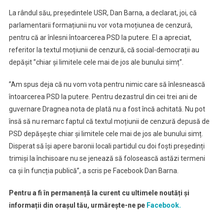
La rândul său, președintele USR, Dan Barna, a declarat, joi, că
parlamentarii formațiunii nu vor vota moțiunea de cenzură,
pentru că ar înlesni întoarcerea PSD la putere. El a apreciat,
referitor la textul moțiunii de cenzură, că social-democrații au
depășit ”chiar și limitele cele mai de jos ale bunului simț”.
”Am spus deja că nu vom vota pentru nimic care să înlesnească
întoarcerea PSD la putere. Pentru dezastrul din cei trei ani de
guvernare Dragnea nota de plată nu a fost încă achitată. Nu pot
însă să nu remarc faptul că textul moțiunii de cenzură depusă de
PSD depășește chiar și limitele cele mai de jos ale bunului simț.
Disperat să își apere baronii locali partidul cu doi foști președinți
trimiși la închisoare nu se jenează să folosească astăzi termeni
ca și în funcția publică”, a scris pe Facebook Dan Barna.
Pentru a fi în permanență la curent cu ultimele noutăți și
informații din orașul tău, urmărește-ne pe
Facebook.