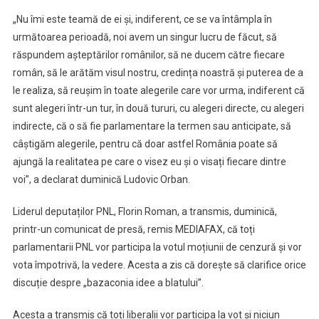
„Nu îmi este teamă de ei și, indiferent, ce se va întâmpla în
următoarea perioadă, noi avem un singur lucru de făcut, să
răspundem așteptărilor românilor, să ne ducem către fiecare
român, să le arătăm visul nostru, credința noastră și puterea de a
le realiza, să reușim în toate alegerile care vor urma, indiferent că
sunt alegeri într-un tur, în două tururi, cu alegeri directe, cu alegeri
indirecte, că o să fie parlamentare la termen sau anticipate, să
câștigăm alegerile, pentru că doar astfel România poate să
ajungă la realitatea pe care o visez eu și o visați fiecare dintre
voi”, a declarat duminică Ludovic Orban.
Liderul deputaților PNL, Florin Roman, a transmis, duminică,
printr-un comunicat de presă, remis MEDIAFAX, că toți
parlamentarii PNL vor participa la votul moțiunii de cenzură și vor
vota împotrivă, la vedere. Acesta a zis că dorește să clarifice orice
discuție despre „bazaconia idee a blatului”.
Acesta a transmis că toți liberalii vor participa la vot și niciun