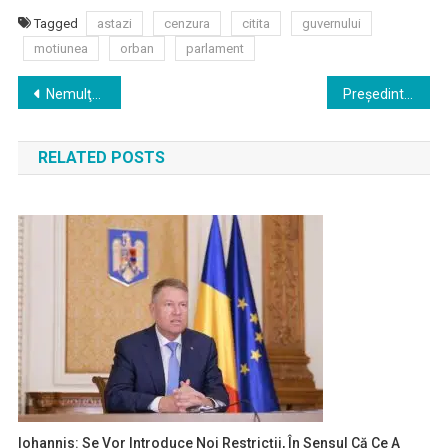
Tagged
astazi
cenzura
citita
guvernului
motiunea
orban
parlament
Navigare
Nemulţumire în comunitatea din Ditrău, după angajarea a doi muncitori sri-lankezi la o fabrică de pâine
Preşedintele Iohannis se întâlneşte la Bruxelles cu preşedintele Consiliului European; discuţiile vizează bugetul UE
în
RELATED POSTS
articole
Iohannis: Se Vor Introduce Noi Restricţii, În Sensul Că Ce A