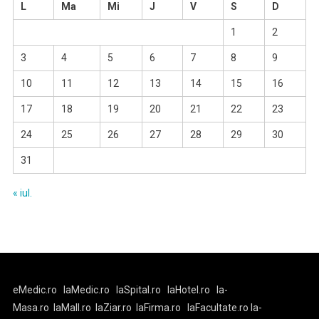
L
Ma
Mi
J
V
S
D
1
2
3
4
5
6
7
8
9
10
11
12
13
14
15
16
17
18
19
20
21
22
23
24
25
26
27
28
29
30
31
« iul.
eMedic.ro
laMedic.ro
laSpital.ro
laHotel.ro
la-
Masa.ro
laMall.ro
laZiar.ro
laFirma.ro
laFacultate.ro
la-