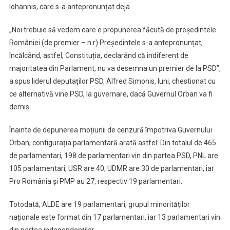
Iohannis, care s-a antepronunțat deja
„Noi trebuie să vedem care e propunerea făcută de președintele
României (de premier – n.r) Președintele s-a antepronunțat,
încălcând, astfel, Constituția, declarând că indiferent de
majoritatea din Parlament, nu va desemna un premier de la PSD”,
a spus liderul deputaților PSD, Alfred Simonis, luni, chestionat cu
ce alternativă vine PSD, la guvernare, dacă Guvernul Orban va fi
demis.
Înainte de depunerea moțiunii de cenzură împotriva Guvernului
Orban, configurația parlamentară arată astfel: Din totalul de 465
de parlamentari, 198 de parlamentari vin din partea PSD, PNL are
105 parlamentari, USR are 40, UDMR are 30 de parlamentari, iar
Pro România și PMP au 27, respectiv 19 parlamentari.
Totodată, ALDE are 19 parlamentari, grupul minorităților
naționale este format din 17 parlamentari, iar 13 parlamentari vin