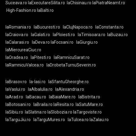
Suceava.ro
laExecutareSilita.ro
laChisinau.ro
laPiatraNeamt.ro
High-Fashion.ro
laBalti.ro
laRomania.ro
laBucuresti.ro
laClujNapoca.ro
laConstanta.ro
laCraiova.ro
laGalati.ro
laPloiesti.ro
laTimisoara.ro
laBuzau.ro
laCalarasi.ro
laDeva.ro
laFocsani.ro
laGiurgiu.ro
laMiercureaCiuc.ro
laOradea.ro
laPitesti.ro
laRamnicuSarat.ro
laRamnicuValcea.ro
laDrobetaTurnuSeverin.ro
laBrasov.ro
la-Iasi.ro
laSfantuGheorghe.ro
laVaslui.ro
laAlbaIulia.ro
laAlexandria.ro
laArad.ro
laBacau.ro
laBaiaMare.ro
laBistrita.ro
laBotosani.ro
laBraila.ro
laResita.ro
laSatuMare.ro
laSibiu.ro
laSlatina.ro
laSlobozia.ro
laTargoviste.ro
laTarguJiu.ro
laTarguMures.ro
laTulcea.ro
laZalau.ro