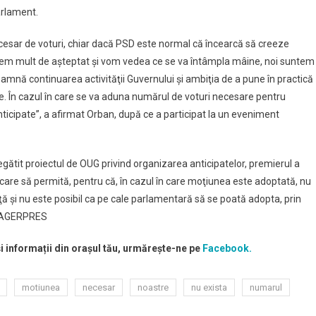
arlament.
cesar de voturi, chiar dacă PSD este normal că încearcă să creeze
vem mult de aşteptat şi vom vedea ce se va întâmpla mâine, noi suntem
eamnă continuarea activităţii Guvernului şi ambiţia de a pune în practică
. În cazul în care se va aduna numărul de voturi necesare pentru
icipate”, a afirmat Orban, după ce a participat la un eveniment
gătit proiectul de OUG privind organizarea anticipatelor, premierul a
care să permită, pentru că, în cazul în care moţiunea este adoptată, nu
 şi nu este posibil ca pe cale parlamentară să se poată adopta, prin
”. AGERPRES
și informații din orașul tău, urmărește-ne pe
Facebook.
motiunea
necesar
noastre
nu exista
numarul