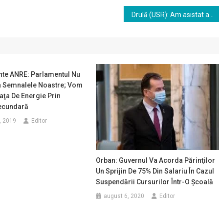
Drulă (USR): Am asistat astăzi la o bătaie de joc în stil PSD
nte ANRE: Parlamentul Nu
 Semnalele Noastre; Vom
iaţa De Energie Prin
Secundară
, 2019
Editor
Orban: Guvernul Va Acorda Părinţilor
Un Sprijin De 75% Din Salariu În Cazul
Suspendării Cursurilor Într-O Şcoală
august 6, 2020
Editor