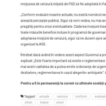
moţiunea de cenzură iniţiată de PSD să fie adoptată în P
„Conform evaluării noastre actuale, nu există numărul ne
această percepţie publică. Sigur că vom vedea, nu mai a
pregătiţi pentru orice eventualitate. Căderea moţiunii îns
toate măsurile benefice incluse în programul de guvernare
adoptarea moţiunii de cenzură, sigur că ne ducem spre ant
organizat la ASE.
Întrebat dacă având în vedere acest aspect Guvernul a pre
explicat: „Este foarte important să existe o reglementare 
mai avem calitatea de a putea emite ordonanţe de urgenţă
dezbatere, reglementarea în cazul alegerilor anticipate
Pentru a fi în permanență la curent cu ultimele noutăți 
Tagged
actuale
cenzura
conform
evaluarii
orban
treaca
voturi