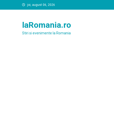
Skip
joi, august 06, 2026
to
content
laRomania.ro
Stiri si evenimente la Romania