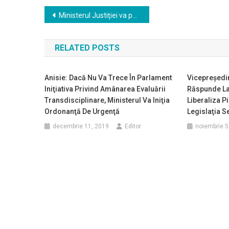
Navigare
Ministerul Justiţiei va publica marţi proiectul de lege privind desfiinţarea Secţiei de investigare a magistraţilor
în
RELATED POSTS
articole
Anisie: Dacă Nu Va Trece În Parlament
Vicepreşedi
Iniţiativa Privind Amânarea Evaluării
Răspunde La
Transdisciplinare, Ministerul Va Iniţia
Liberaliza P
Ordonanţă De Urgenţă
Legislaţia 
decembrie 11, 2019
Editor
noiembrie 5