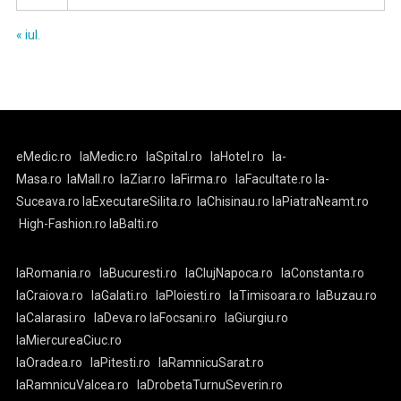
« iul.
eMedic.ro
laMedic.ro
laSpital.ro
laHotel.ro
la-
Masa.ro
laMall.ro
laZiar.ro
laFirma.ro
laFacultate.ro
la-
Suceava.ro
laExecutareSilita.ro
laChisinau.ro
laPiatraNeamt.ro
High-Fashion.ro
laBalti.ro
laRomania.ro
laBucuresti.ro
laClujNapoca.ro
laConstanta.ro
laCraiova.ro
laGalati.ro
laPloiesti.ro
laTimisoara.ro
laBuzau.ro
laCalarasi.ro
laDeva.ro
laFocsani.ro
laGiurgiu.ro
laMiercureaCiuc.ro
laOradea.ro
laPitesti.ro
laRamnicuSarat.ro
laRamnicuValcea.ro
laDrobetaTurnuSeverin.ro