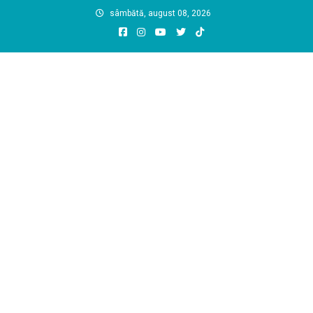
Skip
sâmbătă, august 08, 2026
to
content