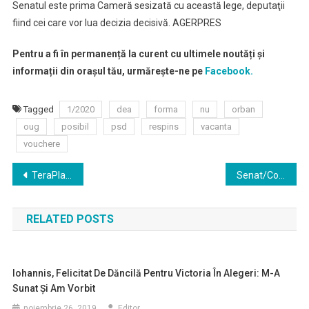
Senatul este prima Cameră sesizată cu această lege, deputaţii
fiind cei care vor lua decizia decisivă. AGERPRES
Pentru a fi în permanență la curent cu ultimele noutăți și
informații din orașul tău, urmărește-ne pe
Facebook.
Tagged
1/2020
dea
forma
nu
orban
oug
posibil
psd
respins
vacanta
vouchere
Navigare
TeraPlast cel mai mare producator roman de materiale de constructii incheie un contract de market maker cu BRK Financial Group pentru cresterea lichiditatii
Senat/Comisia juridică: Raport favorabil pentru proiectul de modificare a Legii de funcţionare a Jandarmeriei Române
în
RELATED POSTS
articole
Iohannis, Felicitat De Dăncilă Pentru Victoria În Alegeri: M-A
Sunat Şi Am Vorbit
noiembrie 26, 2019
Editor