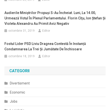
Audierile Miniştrilor Propuşi S-Au Încheiat. Luni, La 14.00,
Urmează Votul În Plenul Parlamentului. Florin Cîţu, Ion Ştefan Şi
Violeta Alexandru Au Primit Aviz Negativ
octombrie 31, 2019
Editor
Fostul Lider PSD Liviu Dragnea Contestă În Instanță
Condamnarea La Trei Şi Jumătate De Închisoare
octombrie 18, 2019
Editor
CATEGORII
Divertisment
Economic
Jobs