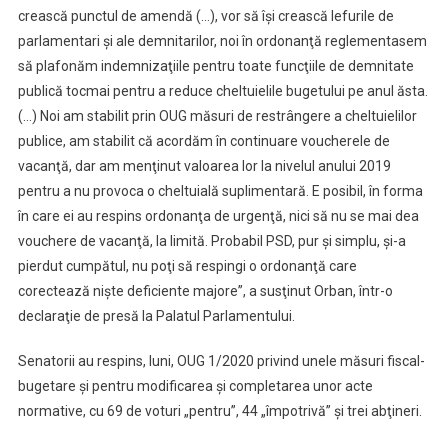
crească punctul de amendă (…), vor să îşi crească lefurile de
parlamentari şi ale demnitarilor, noi în ordonanţă reglementasem
să plafonăm indemnizaţiile pentru toate funcţiile de demnitate
publică tocmai pentru a reduce cheltuielile bugetului pe anul ăsta.
(…) Noi am stabilit prin OUG măsuri de restrângere a cheltuielilor
publice, am stabilit că acordăm în continuare voucherele de
vacanţă, dar am menţinut valoarea lor la nivelul anului 2019
pentru a nu provoca o cheltuială suplimentară. E posibil, în forma
în care ei au respins ordonanţa de urgenţă, nici să nu se mai dea
vouchere de vacanţă, la limită. Probabil PSD, pur şi simplu, şi-a
pierdut cumpătul, nu poţi să respingi o ordonanţă care
corectează nişte deficiente majore”, a susţinut Orban, într-o
declaraţie de presă la Palatul Parlamentului.
Senatorii au respins, luni, OUG 1/2020 privind unele măsuri fiscal-
bugetare şi pentru modificarea şi completarea unor acte
normative, cu 69 de voturi „pentru”, 44 „împotrivă” şi trei abţineri.