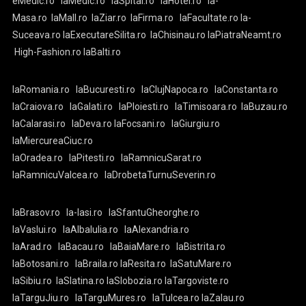
eMedic.ro
laMedic.ro
laSpital.ro
laHotel.ro
la-
Masa.ro
laMall.ro
laZiar.ro
laFirma.ro
laFacultate.ro
la-
Suceava.ro
laExecutareSilita.ro
laChisinau.ro
laPiatraNeamt.ro
High-Fashion.ro
laBalti.ro
laRomania.ro
laBucuresti.ro
laClujNapoca.ro
laConstanta.ro
laCraiova.ro
laGalati.ro
laPloiesti.ro
laTimisoara.ro
laBuzau.ro
laCalarasi.ro
laDeva.ro
laFocsani.ro
laGiurgiu.ro
laMiercureaCiuc.ro
laOradea.ro
laPitesti.ro
laRamnicuSarat.ro
laRamnicuValcea.ro
laDrobetaTurnuSeverin.ro
laBrasov.ro
la-Iasi.ro
laSfantuGheorghe.ro
laVaslui.ro
laAlbaIulia.ro
laAlexandria.ro
laArad.ro
laBacau.ro
laBaiaMare.ro
laBistrita.ro
laBotosani.ro
laBraila.ro
laResita.ro
laSatuMare.ro
laSibiu.ro
laSlatina.ro
laSlobozia.ro
laTargoviste.ro
laTarguJiu.ro
laTarguMures.ro
laTulcea.ro
laZalau.ro