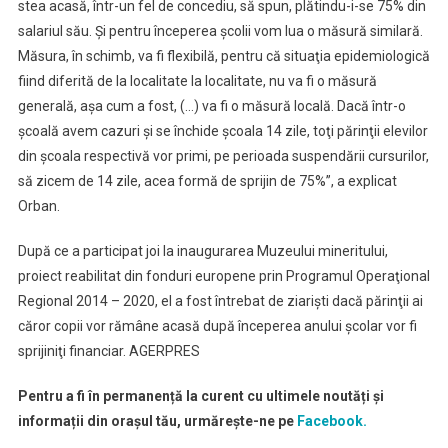
stea acasă, într-un fel de concediu, să spun, plătindu-i-se 75% din
salariul său. Şi pentru începerea şcolii vom lua o măsură similară.
Măsura, în schimb, va fi flexibilă, pentru că situaţia epidemiologică
fiind diferită de la localitate la localitate, nu va fi o măsură
generală, aşa cum a fost, (…) va fi o măsură locală. Dacă într-o
şcoală avem cazuri şi se închide şcoala 14 zile, toţi părinţii elevilor
din şcoala respectivă vor primi, pe perioada suspendării cursurilor,
să zicem de 14 zile, acea formă de sprijin de 75%”, a explicat
Orban.
După ce a participat joi la inaugurarea Muzeului mineritului,
proiect reabilitat din fonduri europene prin Programul Operaţional
Regional 2014 – 2020, el a fost întrebat de ziarişti dacă părinţii ai
căror copii vor rămâne acasă după începerea anului şcolar vor fi
sprijiniţi financiar. AGERPRES
Pentru a fi în permanență la curent cu ultimele noutăți și
informații din orașul tău, urmărește-ne pe
Facebook.