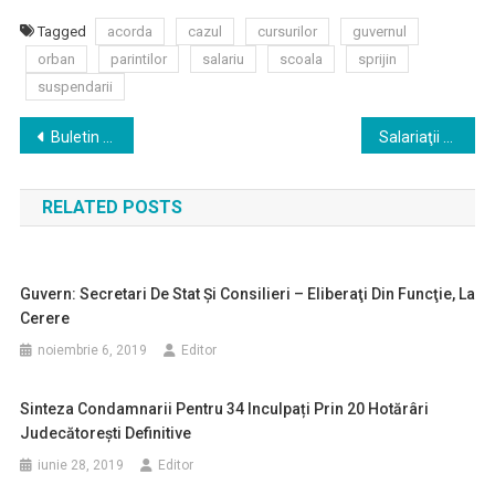
Tagged
acorda
cazul
cursurilor
guvernul
orban
parintilor
salariu
scoala
sprijin
suspendarii
Navigare
Buletin de presa 06.08.2020
Salariaţii din sectorul bugetar ar putea fi incluşi în Registul Electronic Reforma
în
RELATED POSTS
articole
Guvern: Secretari De Stat Şi Consilieri – Eliberaţi Din Funcţie, La
Cerere
noiembrie 6, 2019
Editor
Sinteza Condamnarii Pentru 34 Inculpați Prin 20 Hotărâri
Judecătorești Definitive
iunie 28, 2019
Editor