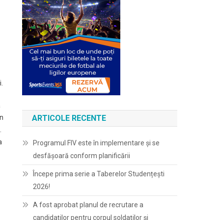
i.
a
în
ARTICOLE RECENTE
.
a
Programul FIV este în implementare și se
desfășoară conform planificării
Începe prima serie a Taberelor Studențești
2026!
A fost aprobat planul de recrutare a
candidaților pentru corpul soldaților și