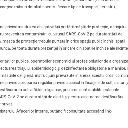
conține măsuri detaliate pentru fiecare tip de transport, terestru,
ne privind instituirea obligativității purtării măștii de protecție, a triajului
tru prevenirea contaminării cu virusul SARS-CoV-2 pe durata stării de
 masca de protecție trebuie purtată în orice spațiu public închis, spații
ncă, pe toată durata prezenței în oricare din spațiile închise ale incinte
torităților publice, operatorilor economici și profesioniștilor de a organiz
fectuarea triajului epidemiologic și dezinfectarea obligatorie a mâinilor, 
nd măsurile de igienă, instrucțiuni prevăzute în anexa acestui ordin comun
erne privind aprobarea regulilor privind accesul în lăcașele de cult, distanț
făşurarea activităţilor religioase, prin care sunt stabilite măsurile
RS-CoV-2 pe durata stării de alertă și pentru asigurarea desfășurării
r privat.
isterului Afacerilor Interne, putând fi consultate accesând link-