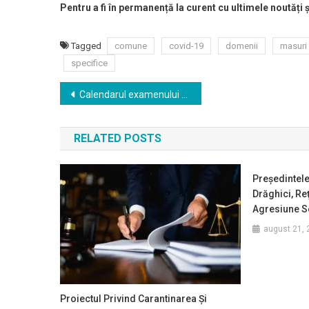
Pentru a fi în permanență la curent cu ultimele noutăți 
Tagged
comune
covid-19
domenii
masuri
specifice
Navigare
Calendarul examenului de Bacalaureat, aprobat; prima probă – pe 22 iunie
în
RELATED POSTS
articole
Preşedintele
Drăghici, Reţ
Agresiune S
august 21, 
Proiectul Privind Carantinarea Şi