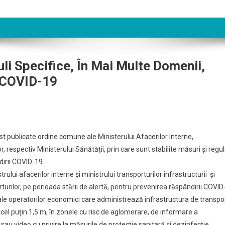
i Specifice, În Mai Multe Domenii,
i COVID-19
fost publicate ordine comune ale Ministerului Afacerilor Interne,
r, respectiv Ministerului Sănătății, prin care sunt stabilite măsuri și regul
dirii COVID-19.
ului afacerilor interne și ministrului transporturilor infrastructurii și
turilor, pe perioada stării de alertă, pentru prevenirea răspândirii COVID
 ale operatorilor economici care administrează infrastructura de transpo
 cel puțin 1,5 m, în zonele cu risc de aglomerare, de informare a
au video cu privire la măsurile de protecție sanitară și dezinfecție