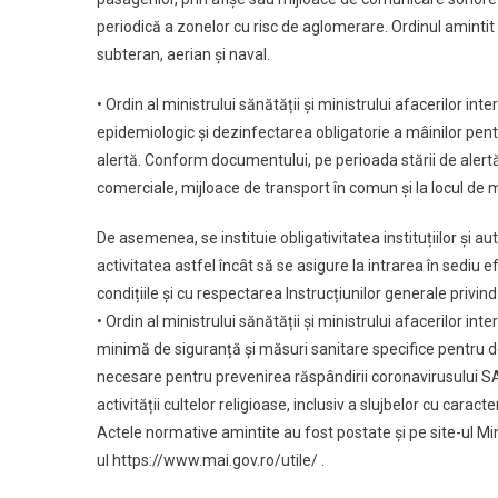
periodică a zonelor cu risc de aglomerare. Ordinul amintit 
subteran, aerian și naval.
• Ordin al ministrului sănătății și ministrului afacerilor inter
epidemiologic și dezinfectarea obligatorie a mâinilor pen
alertă. Conform documentului, pe perioada stării de alertă,
comerciale, mijloace de transport în comun și la locul de mu
De asemenea, se instituie obligativitatea instituțiilor și au
activitatea astfel încât să se asigure la intrarea în sediu e
condițiile și cu respectarea Instrucțiunilor generale privi
• Ordin al ministrului sănătății și ministrului afacerilor int
minimă de siguranță şi măsuri sanitare specifice pentru des
necesare pentru prevenirea răspândirii coronavirusului SA
activității cultelor religioase, inclusiv a slujbelor cu caracte
Actele normative amintite au fost postate și pe site-ul Min
ul https://www.mai.gov.ro/utile/ .