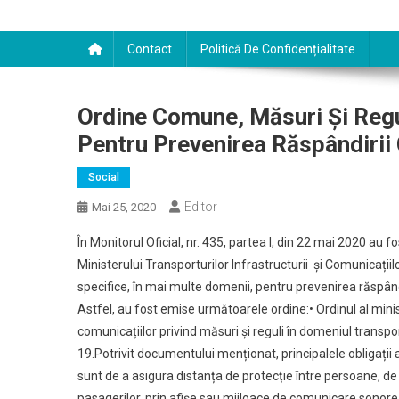
Contact
Politică De Confidențialitate
Ordine Comune, Măsuri Și Regul
Pentru Prevenirea Răspândiri
Social
Editor
Mai 25, 2020
În Monitorul Oficial, nr. 435, partea I, din 22 mai 2020 au 
Ministerului Transporturilor Infrastructurii și Comunicațiilo
specifice, în mai multe domenii, pentru prevenirea răspân
Astfel, au fost emise următoarele ordine:• Ordinul al ministr
comunicațiilor privind măsuri și reguli în domeniul transpor
19.Potrivit documentului menționat, principalele obligații
sunt de a asigura distanța de protecție între persoane, de
pasagerilor, prin afișe sau mijloace de comunicare sonore s