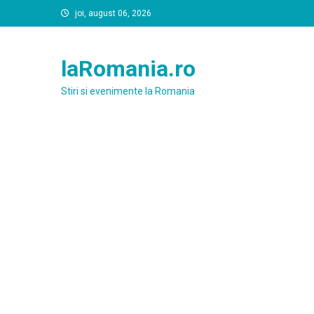
Skip
joi, august 06, 2026
to
content
laRomania.ro
Stiri si evenimente la Romania