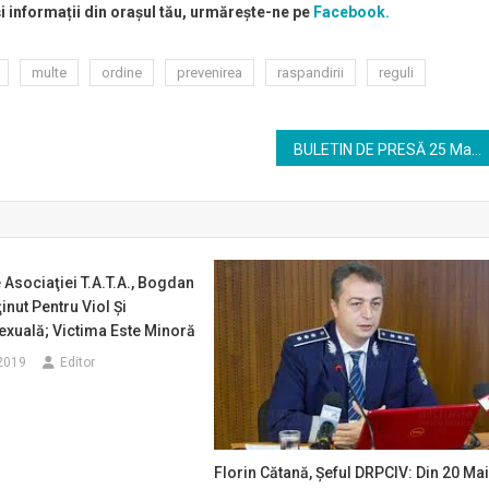
și informații din orașul tău, urmărește-ne pe
Facebook.
multe
ordine
prevenirea
raspandirii
reguli
BULETIN DE PRESĂ 25 Mai 2020, ora 13.00
 Asociaţiei T.A.T.A., Bogdan
inut Pentru Viol Şi
exuală; Victima Este Minoră
2019
Editor
Florin Cătană, Şeful DRPCIV: Din 20 Ma