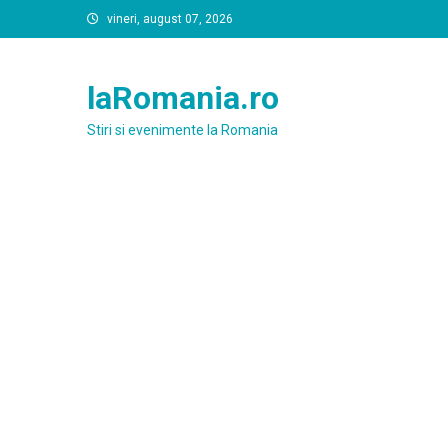
Skip
vineri, august 07, 2026
to
content
laRomania.ro
Stiri si evenimente la Romania