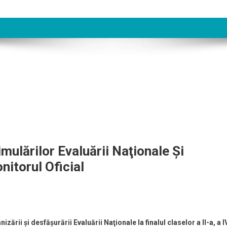
mulărilor Evaluării Naţionale Şi
nitorul Oficial
ării şi desfăşurării Evaluării Naţionale la finalul claselor a II-a, a I