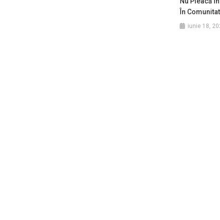
Nu Pleacă În
În Comunitat
iunie 18, 2