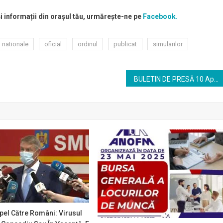
și informații din orașul tău, urmărește-ne pe
Facebook.
nationale
oficial
ordinul
publicat
simularilor
BULETIN DE PRESĂ 10 Aprilie 2020, ora 13.00
pel Către Români: Virusul