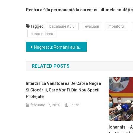
Pentru a fi în permanență la curent cu ultimele noutăți 
Tagged
bacalaureatului
evaluarii
monitorul
suspendarea
Navigare
Negrescu: Românii au la dispoziţie o nouă platformă online cu produse culturale gratuite, realizată de PES activists România
în
RELATED POSTS
articole
Interzis La Vânătoarea De Capre Negre
Și Ciocârlii, Care Vor Fi Din Nou Specii
Protejate
februarie 17, 2020
Editor
Iohannis – A