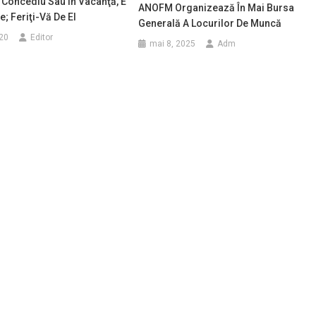
 Concediu Sau În Vacanţă, E
ANOFM Organizează În Mai Bursa
e; Feriţi-Vă De El
Generală A Locurilor De Muncă
020
Editor
mai 8, 2025
Adm