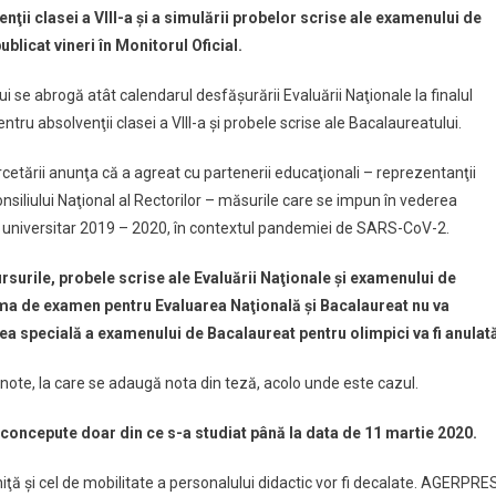
enţii clasei a VIII-a şi a simulării probelor scrise ale examenului de
blicat vineri în Monitorul Oficial.
i se abrogă atât calendarul desfăşurării Evaluării Naţionale la finalul
 pentru absolvenţii clasei a VIII-a şi probele scrise ale Bacalaureatului.
rcetării anunţa că a agreat cu partenerii educaţionali – reprezentanţii
i Consiliului Naţional al Rectorilor – măsurile care se impun în vederea
ar şi universitar 2019 – 2020, în contextul pandemiei de SARS-CoV-2.
rsurile, probele scrise ale Evaluării Naţionale şi examenului de
rama de examen pentru Evaluarea Naţională şi Bacalaureat nu va
ea specială a examenului de Bacalaureat pentru olimpici va fi anulat
note, la care se adaugă nota din teză, acolo unde este cazul.
i concepute doar din ce s-a studiat până la data de 11 martie 2020.
iţă şi cel de mobilitate a personalului didactic vor fi decalate. AGERPRE