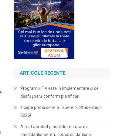
ARTICOLE RECENTE
Programul FIV este în implementare și se
ă.
desfășoară conform planificării
Începe prima serie a Taberelor Studențești
2026!
A fost aprobat planul de recrutare a
S
candidaților pentru corpul soldaților și