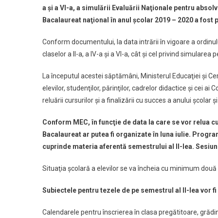
a şi a VI-a, a simulării Evaluării Naţionale pentru absolv
Bacalaureat naţional în anul şcolar 2019 – 2020 a fost pu
Conform documentului, la data intrării în vigoare a ordinulu
claselor a II-a, a IV-a şi a VI-a, cât şi cel privind simularea
La începutul acestei săptămâni, Ministerul Educaţiei şi Ce
elevilor, studenţilor, părinţilor, cadrelor didactice şi cei a
reluării cursurilor şi a finalizării cu succes a anului şcol
Conform MEC, în funcţie de data la care se vor relua cu
Bacalaureat ar putea fi organizate în luna iulie. Prog
cuprinde materia aferentă semestrului al II-lea. Sesiun
Situaţia şcolară a elevilor se va încheia cu minimum două 
Subiectele pentru tezele de pe semestrul al II-lea vor f
Calendarele pentru înscrierea în clasa pregătitoare, grădin