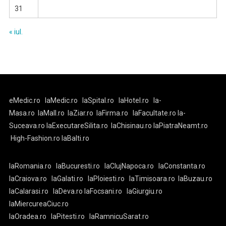
31
« iul.
eMedic.ro
laMedic.ro
laSpital.ro
laHotel.ro
la-
Masa.ro
laMall.ro
laZiar.ro
laFirma.ro
laFacultate.ro
la-
Suceava.ro
laExecutareSilita.ro
laChisinau.ro
laPiatraNeamt.ro
High-Fashion.ro
laBalti.ro
laRomania.ro
laBucuresti.ro
laClujNapoca.ro
laConstanta.ro
laCraiova.ro
laGalati.ro
laPloiesti.ro
laTimisoara.ro
laBuzau.ro
laCalarasi.ro
laDeva.ro
laFocsani.ro
laGiurgiu.ro
laMiercureaCiuc.ro
laOradea.ro
laPitesti.ro
laRamnicuSarat.ro