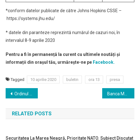
*conform datelor publicate de către Johns Hopkins CSSE –
https://systems.jhu.edu/
* datele din paranteze reprezintă numărul de cazuri noi, în
intervalul 8-9 aprilie 2020
Pentru a fi în permanență la curent cu ultimele noutăți și
informații din orașul tău, urmărește-ne pe
Facebook.
Tagged
10 aprilie 2020
buletin
ora 13
presa
Navigare
Ordinul privind suspendarea simulărilor Evaluării Naţionale şi Bacalaureatului, publicat în Monitorul Oficial
Banca Mondială prognozează că România va înregistra o creştere economică de 0,3% în 2020
în
RELATED POSTS
articole
Securitatea La Marea Neagră, Prioritate NATO. Subiect Discutat