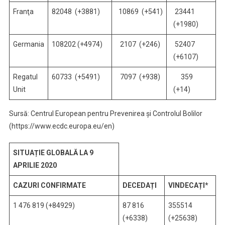
Franţa
82048 (+3881)
10869 (+541)
23441
(+1980)
Germania
108202 (+4974)
2107 (+246)
52407
(+6107)
Regatul
60733 (+5491)
7097 (+938)
359
Unit
(+14)
Sursă: Centrul European pentru Prevenirea și Controlul Bolilor
(https://www.ecdc.europa.eu/en)
SITUAȚIE GLOBALĂ LA 9
APRILIE 2020
CAZURI CONFIRMATE
DECEDAȚI
VINDECAȚI
*
1 476 819 (+84929)
87 816
355514
(+6338)
(+25638)