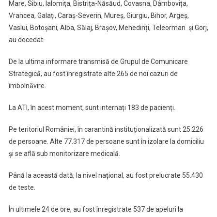
Mare, Sibiu, Ialomița, Bistrița-Năsăud, Covasna, Dâmbovița,
Vrancea, Galați, Caraș-Severin, Mureș, Giurgiu, Bihor, Argeș,
Vaslui, Botoșani, Alba, Sălaj, Brașov, Mehedinți, Teleorman și Gorj,
au decedat.
De la ultima informare transmisă de Grupul de Comunicare
Strategică, au fost înregistrate alte 265 de noi cazuri de
îmbolnăvire.
La ATI, în acest moment, sunt internați 183 de pacienți.
Pe teritoriul României, în carantină instituționalizată sunt 25.226
de persoane. Alte 77.317 de persoane sunt în izolare la domiciliu
și se află sub monitorizare medicală.
Până la această dată, la nivel național, au fost prelucrate 55.430
de teste.
În ultimele 24 de ore, au fost înregistrate 537 de apeluri la