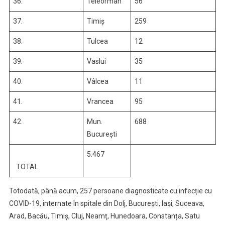
36.
Teleorman
56
37.
Timiș
259
38.
Tulcea
12
39.
Vaslui
35
40.
Vâlcea
11
41.
Vrancea
95
42.
Mun.
688
București
5.467
TOTAL
Totodată, până acum, 257 persoane diagnosticate cu infecție cu
COVID-19, internate în spitale din Dolj, București, Iași, Suceava,
Arad, Bacău, Timiș, Cluj, Neamț, Hunedoara, Constanța, Satu