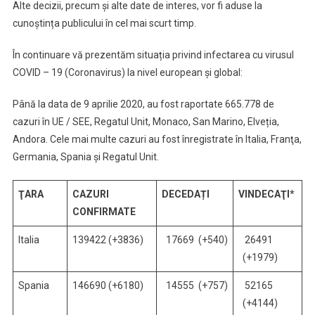
Alte decizii, precum și alte date de interes, vor fi aduse la
cunoștința publicului în cel mai scurt timp.
În continuare vă prezentăm situația privind infectarea cu virusul
COVID – 19 (Coronavirus) la nivel european și global:
Până la data de 9 aprilie 2020, au fost raportate 665.778 de
cazuri în UE / SEE, Regatul Unit, Monaco, San Marino, Elveția,
Andora. Cele mai multe cazuri au fost înregistrate în Italia, Franţa,
Germania, Spania și Regatul Unit.
ŢARA
CAZURI
DECEDAȚI
VINDECAŢI
*
CONFIRMATE
Italia
139422 (+3836)
17669 (+540)
26491
(+1979)
Spania
146690 (+6180)
14555 (+757)
52165
(+4144)