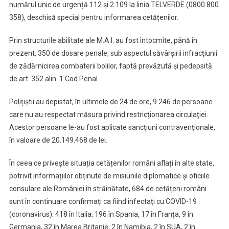
numărul unic de urgență 112 și 2.109 la linia TELVERDE (0800 800
358), deschisă special pentru informarea cetățenilor.
Prin structurile abilitate ale M.A.I. au fost întocmite, până în
prezent, 350 de dosare penale, sub aspectul săvârșirii infracțiunii
de zădărnicirea combaterii bolilor, faptă prevăzută şi pedepsită
de art. 352 alin. 1 Cod Penal.
Polițiștii au depistat, în ultimele de 24 de ore, 9.246 de persoane
care nu au respectat măsura privind restricţionarea circulaţiei.
Acestor persoane le-au fost aplicate sancţiuni contravenţionale,
în valoare de 20.149.468 de lei.
În ceea ce privește situația cetățenilor români aflați în alte state,
potrivit informațiilor obținute de misiunile diplomatice și oficiile
consulare ale României în străinătate, 684 de cetățeni români
sunt în continuare confirmați ca fiind infectați cu COVID-19
(coronavirus): 418 în Italia, 196 în Spania, 17 în Franța, 9 în
Germania, 32 în Marea Britanie, 2 în Namibia, 2 în SUA, 2 în