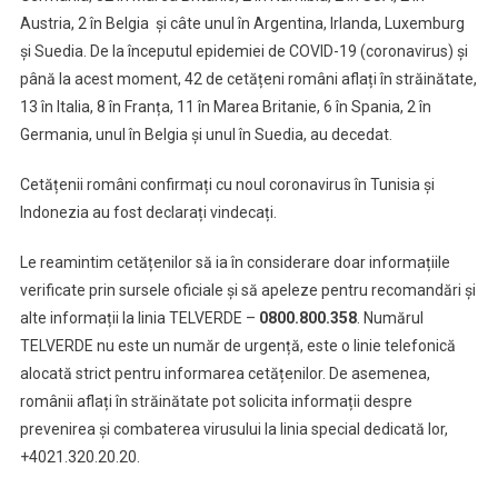
Austria, 2 în Belgia și câte unul în Argentina, Irlanda, Luxemburg
și Suedia. De la începutul epidemiei de COVID-19 (coronavirus) și
până la acest moment, 42 de cetățeni români aflați în străinătate,
13 în Italia, 8 în Franța, 11 în Marea Britanie, 6 în Spania, 2 în
Germania, unul în Belgia și unul în Suedia, au decedat.
Cetățenii români confirmați cu noul coronavirus în Tunisia și
Indonezia au fost declarați vindecați.
Le reamintim cetățenilor să ia în considerare doar informațiile
verificate prin sursele oficiale și să apeleze pentru recomandări și
alte informații la linia TELVERDE –
0800.800.358
. Numărul
TELVERDE nu este un număr de urgență, este o linie telefonică
alocată strict pentru informarea cetățenilor. De asemenea,
românii aflați în străinătate pot solicita informații despre
prevenirea și combaterea virusului la linia special dedicată lor,
+4021.320.20.20.