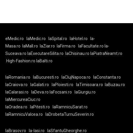
eMedic.ro
laMedic.ro
laSpital.ro
laHotel.ro
la-
Masa.ro
laMall.ro
laZiar.ro
laFirma.ro
laFacultate.ro
la-
Suceava.ro
laExecutareSilita.ro
laChisinau.ro
laPiatraNeamt.ro
High-Fashion.ro
laBalti.ro
laRomania.ro
laBucuresti.ro
laClujNapoca.ro
laConstanta.ro
laCraiova.ro
laGalati.ro
laPloiesti.ro
laTimisoara.ro
laBuzau.ro
laCalarasi.ro
laDeva.ro
laFocsani.ro
laGiurgiu.ro
laMiercureaCiuc.ro
laOradea.ro
laPitesti.ro
laRamnicuSarat.ro
laRamnicuValcea.ro
laDrobetaTurnuSeverin.ro
laBrasov.ro
la-Iasi.ro
laSfantuGheorghe.ro