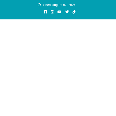
Skip
vineri, august 07, 2026
to
content