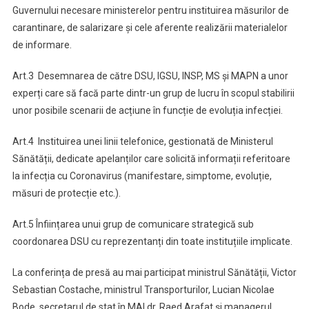
Guvernului necesare ministerelor pentru instituirea măsurilor de
carantinare, de salarizare și cele aferente realizării materialelor
de informare.
Art.3 Desemnarea de către DSU, IGSU, INSP, MS și MAPN a unor
experți care să facă parte dintr-un grup de lucru în scopul stabilirii
unor posibile scenarii de acțiune în funcție de evoluția infecției.
Art.4 Instituirea unei linii telefonice, gestionată de Ministerul
Sănătății, dedicate apelanților care solicită informații referitoare
la infecția cu Coronavirus (manifestare, simptome, evoluție,
măsuri de protecție etc.).
Art.5 Înființarea unui grup de comunicare strategică sub
coordonarea DSU cu reprezentanți din toate instituțiile implicate.
La conferința de presă au mai participat ministrul Sănătății, Victor
Sebastian Costache, ministrul Transporturilor, Lucian Nicolae
Bode, secretarul de stat în MAI dr. Raed Arafat și managerul