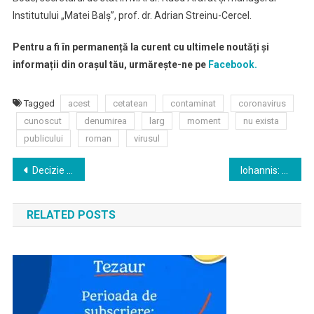
Institutului „Matei Balş”, prof. dr. Adrian Streinu-Cercel.
Pentru a fi în permanență la curent cu ultimele noutăți și
informații din orașul tău, urmărește-ne pe
Facebook.
Tagged
acest
cetatean
contaminat
coronavirus
cunoscut
denumirea
larg
moment
nu exista
publicului
roman
virusul
Navigare
Decizie CCR: Există conflict între Președinție și Parlament – desemnarea lui Orban este neconstituțională. K. Iohannis va fi obligat să nominalizeze un premier care va putea strânge o majoritate
Iohannis: Nu pot să accept că cineva a fost filat; cer celor vizaţi să sesizeze organele abilitate
în
RELATED POSTS
articole