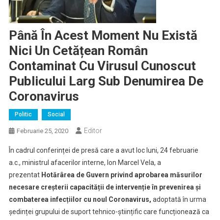
Până În Acest Moment Nu Există
Nici Un Cetățean Român
Contaminat Cu Virusul Cunoscut
Publicului Larg Sub Denumirea De
Coronavirus
Politic
Social
Editor
Februarie 25, 2020
În cadrul conferinței de presă care a avut loc luni, 24 februarie
a.c., ministrul afacerilor interne, Ion Marcel Vela, a
prezentat
Hotărârea de Guvern
privind aprobarea măsurilor
necesare creșterii capacității de intervenție în prevenirea și
combaterea infecțiilor cu noul Coronavirus,
adoptată în urma
ședinței grupului de suport tehnico-științific care funcționează ca