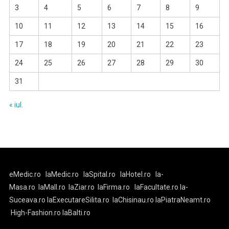
3
4
5
6
7
8
9
10
11
12
13
14
15
16
17
18
19
20
21
22
23
24
25
26
27
28
29
30
31
« iul.
eMedic.ro
laMedic.ro
laSpital.ro
laHotel.ro
la-
Masa.ro
laMall.ro
laZiar.ro
laFirma.ro
laFacultate.ro
la-
Suceava.ro
laExecutareSilita.ro
laChisinau.ro
laPiatraNeamt.ro
High-Fashion.ro
laBalti.ro