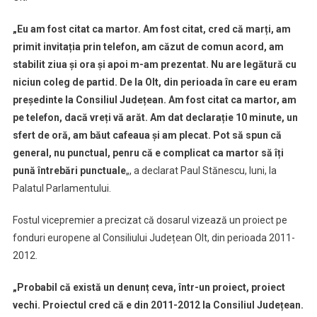
„Eu am fost citat ca martor. Am fost citat, cred că marți, am
primit invitația prin telefon, am căzut de comun acord, am
stabilit ziua și ora și apoi m-am prezentat. Nu are legătură cu
niciun coleg de partid. De la Olt, din perioada în care eu eram
președinte la Consiliul Județean. Am fost citat ca martor, am
pe telefon, dacă vreți vă arăt. Am dat declarație 10 minute, un
sfert de oră, am băut cafeaua și am plecat. Pot să spun că
general, nu punctual, penru că e complicat ca martor să îți
pună întrebări punctuale
„, a declarat Paul Stănescu, luni, la
Palatul Parlamentului.
Fostul vicepremier a precizat că dosarul vizează un proiect pe
fonduri europene al Consiliului Județean Olt, din perioada 2011-
2012.
„Probabil că există un denunț ceva, într-un proiect, proiect
vechi. Proiectul cred că e din 2011-2012 la Consiliul Județean.