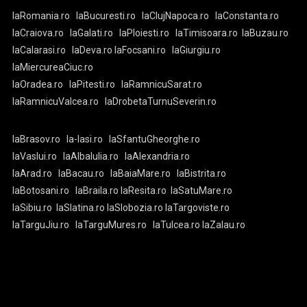
laRomania.ro
laBucuresti.ro
laClujNapoca.ro
laConstanta.ro
laCraiova.ro
laGalati.ro
laPloiesti.ro
laTimisoara.ro
laBuzau.ro
laCalarasi.ro
laDeva.ro
laFocsani.ro
laGiurgiu.ro
laMiercureaCiuc.ro
laOradea.ro
laPitesti.ro
laRamnicuSarat.ro
laRamnicuValcea.ro
laDrobetaTurnuSeverin.ro
laBrasov.ro
la-Iasi.ro
laSfantuGheorghe.ro
laVaslui.ro
laAlbaIulia.ro
laAlexandria.ro
laArad.ro
laBacau.ro
laBaiaMare.ro
laBistrita.ro
laBotosani.ro
laBraila.ro
laResita.ro
laSatuMare.ro
laSibiu.ro
laSlatina.ro
laSlobozia.ro
laTargoviste.ro
laTarguJiu.ro
laTarguMures.ro
laTulcea.ro
laZalau.ro