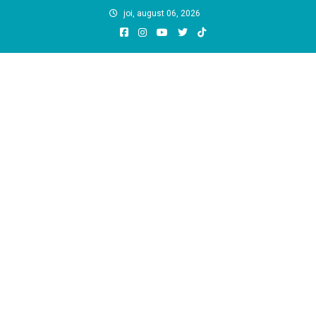
Skip
joi, august 06, 2026
to
content