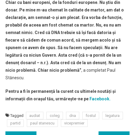
Chiar cu bani europeni, de la fonduri europene. Nu știu din
dosar. Pe mine m-au chemat în calitate de martor, am dat o
declarație, am semnat-o și am plecat. Era vorba de funcție,
probabil de aceea am fost chemat ca martor. Nu, eu nu am
semnat nimic. Cred că DNA trebuie să își facă datoria și
fiecare să cădem de comun acord, să mergem acolo și să
spunem ce avem de spus. Să nu facem speculații. Nu are
legătură cu niciun Guvern. Asta cred (că s-a pornit de la un
denunț dosarul – n.r.). Asta cred că de la un denunț. Nu am
nicio problemă. Chiar nicio problemă”
, a completat Paul
Stănescu.
Pentru a fi în permanență la curent cu ultimele noutăți și
informații din orașul tău, urmărește-ne pe
Facebook.
Tagged
audiat
coleg
dna
fostul
legatura
partid
paul stanescu
vicepremier