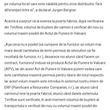
pe volumul livrat care este valabilă pentru orice distribuitor, fără
diferenţieri între ei”, a declarat Jurgen Bergner.
Acesta a susţinut că la sosirea la poarta fabricii, după verificarea
din Timflow, volumul de buşteni din camion e verificat din nou cu
volumul maxim posibil din Actul de Punere în Valoare.
„Aşa ceva nu e posibil (să cumpere de la furnizor un volum mai
mare decât cantitatea de lemn permisă de silvicultori să fie
recoltată de furnizor, n.r.), deoarece noi atunci când facem un
contract, furnizorul trebuie să producă Actul de Punere în Valoare
(APV), iar din acest Act de Punere în Valoare putem vedea care
este cantitatea maximă permisă pentru tăiere din lotul respectiv.
Iar acest volum maxim este introdus în sistemul nostru intern de
ERP (Planificare a Resurselor Companiei, n.r.), iar atunci când
camionul vine la poarta fabricii, atunci când datele sistemului
Timflow sunt verificate, în acel moment volumul de buşteni al
transportului e verificat din nou cu volumul maxim posibil din