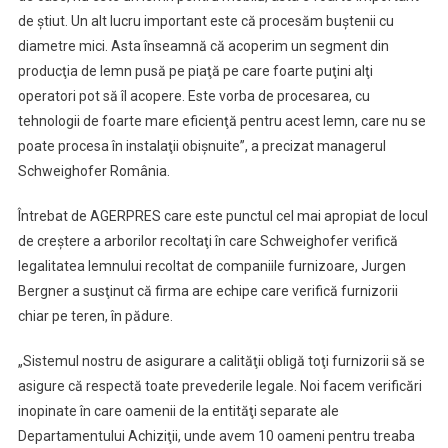
de ştiut. Un alt lucru important este că procesăm buştenii cu
diametre mici. Asta înseamnă că acoperim un segment din
producţia de lemn pusă pe piaţă pe care foarte puţini alţi
operatori pot să îl acopere. Este vorba de procesarea, cu
tehnologii de foarte mare eficienţă pentru acest lemn, care nu se
poate procesa în instalaţii obişnuite”, a precizat managerul
Schweighofer România.
Întrebat de AGERPRES care este punctul cel mai apropiat de locul
de creştere a arborilor recoltaţi în care Schweighofer verifică
legalitatea lemnului recoltat de companiile furnizoare, Jurgen
Bergner a susţinut că firma are echipe care verifică furnizorii
chiar pe teren, în pădure.
„Sistemul nostru de asigurare a calităţii obligă toţi furnizorii să se
asigure că respectă toate prevederile legale. Noi facem verificări
inopinate în care oamenii de la entităţi separate ale
Departamentului Achiziţii, unde avem 10 oameni pentru treaba