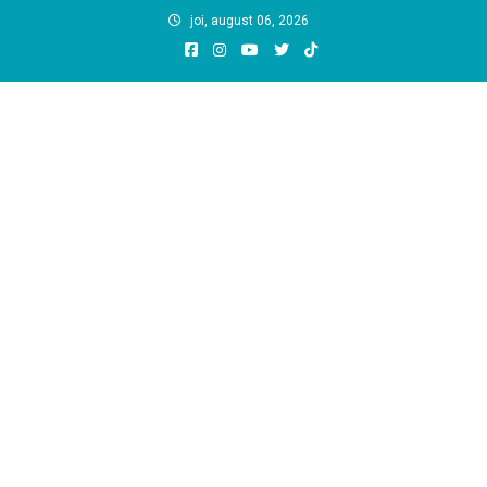
Skip
joi, august 06, 2026
to
content