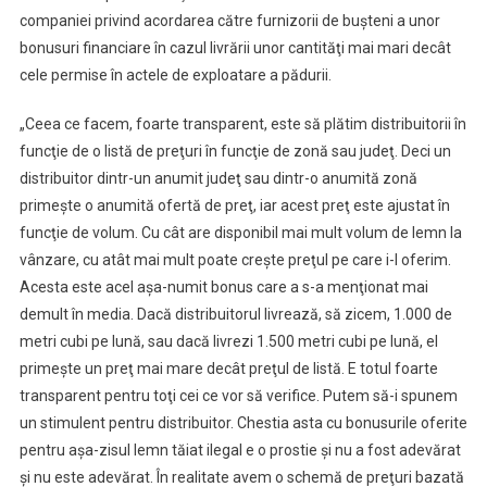
companiei privind acordarea către furnizorii de buşteni a unor
bonusuri financiare în cazul livrării unor cantităţi mai mari decât
cele permise în actele de exploatare a pădurii.
„Ceea ce facem, foarte transparent, este să plătim distribuitorii în
funcţie de o listă de preţuri în funcţie de zonă sau judeţ. Deci un
distribuitor dintr-un anumit judeţ sau dintr-o anumită zonă
primeşte o anumită ofertă de preţ, iar acest preţ este ajustat în
funcţie de volum. Cu cât are disponibil mai mult volum de lemn la
vânzare, cu atât mai mult poate creşte preţul pe care i-l oferim.
Acesta este acel aşa-numit bonus care a s-a menţionat mai
demult în media. Dacă distribuitorul livrează, să zicem, 1.000 de
metri cubi pe lună, sau dacă livrezi 1.500 metri cubi pe lună, el
primeşte un preţ mai mare decât preţul de listă. E totul foarte
transparent pentru toţi cei ce vor să verifice. Putem să-i spunem
un stimulent pentru distribuitor. Chestia asta cu bonusurile oferite
pentru aşa-zisul lemn tăiat ilegal e o prostie şi nu a fost adevărat
şi nu este adevărat. În realitate avem o schemă de preţuri bazată