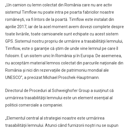
„Un camion cu lemn colectat din România care nu are activ
sistemul Timflow nu poate intra pe poarta fabricilor noastre
româneşti, va fi întors de la poartă. Timflow este instalat din
aprilie 2017, iar de la acel moment avem dovezi complete despre
toate livrările, toate camioanele sunt echipate cu acest sistem
GPS. Sistemul nostru propriu de urmărire a trasabilităţii lemnului,
Timflow, este o garanţie că ştim de unde vine lemnul pe care îl
folosim. E un sistem unic în România şi în Europa. De asemenea,
nu acceptăm material lemnos colectat din parcurile naţionale din
România şi nici din rezervaţiile de patrimoniu mondial ale
UNESCO”, a precizat Michael Proschek-Hauptmann.
Directorul de Proceduri al Schweighofer Group a susţinut că
urmărirea trasabilităţii lemnului este un element esenţial al
politicii comerciale a companiei.
„Elementul central al strategiei noastre este urmărirea
trasabilităţii lemnului. Atunci când furnizorii noştri nu se supun