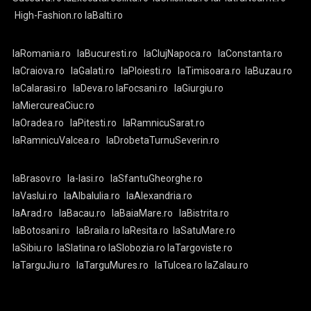
High-Fashion.ro
laBalti.ro
laRomania.ro
laBucuresti.ro
laClujNapoca.ro
laConstanta.ro
laCraiova.ro
laGalati.ro
laPloiesti.ro
laTimisoara.ro
laBuzau.ro
laCalarasi.ro
laDeva.ro
laFocsani.ro
laGiurgiu.ro
laMiercureaCiuc.ro
laOradea.ro
laPitesti.ro
laRamnicuSarat.ro
laRamnicuValcea.ro
laDrobetaTurnuSeverin.ro
laBrasov.ro
la-Iasi.ro
laSfantuGheorghe.ro
laVaslui.ro
laAlbaIulia.ro
laAlexandria.ro
laArad.ro
laBacau.ro
laBaiaMare.ro
laBistrita.ro
laBotosani.ro
laBraila.ro
laResita.ro
laSatuMare.ro
laSibiu.ro
laSlatina.ro
laSlobozia.ro
laTargoviste.ro
laTarguJiu.ro
laTarguMures.ro
laTulcea.ro
laZalau.ro