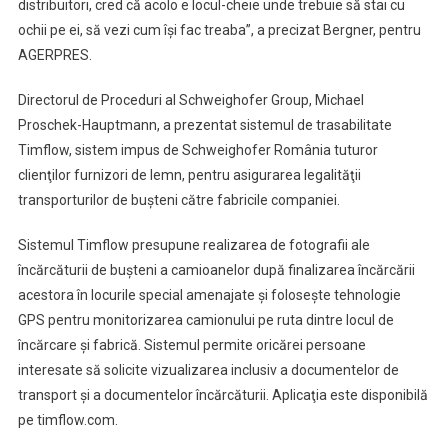
distribuitori, cred că acolo e locul-cheie unde trebuie să stai cu
ochii pe ei, să vezi cum îşi fac treaba”, a precizat Bergner, pentru
AGERPRES.
Directorul de Proceduri al Schweighofer Group, Michael
Proschek-Hauptmann, a prezentat sistemul de trasabilitate
Timflow, sistem impus de Schweighofer România tuturor
clienţilor furnizori de lemn, pentru asigurarea legalităţii
transporturilor de buşteni către fabricile companiei.
Sistemul Timflow presupune realizarea de fotografii ale
încărcăturii de buşteni a camioanelor după finalizarea încărcării
acestora în locurile special amenajate şi foloseşte tehnologie
GPS pentru monitorizarea camionului pe ruta dintre locul de
încărcare şi fabrică. Sistemul permite oricărei persoane
interesate să solicite vizualizarea inclusiv a documentelor de
transport şi a documentelor încărcăturii. Aplicaţia este disponibilă
pe timflow.com.