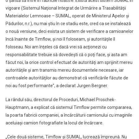
o şansă să intre în fabricile noastre. Există acest sistem SUMAL în
vigoare (Sistemul Naţional Integrat de Urmărire a Trasabilităţii
Materialelor Lemnoase – SUMAL, operat de Ministerul Apelor şi
Pădurilor, n.r.), nu mai ştiu în ce stadiu este, cred ca se instalează
o nouă versiune, deci exista un sistem de verificare a camioanelor
încă înainte de Timflow, şi noi îl foloseam, şi autorităţile îl
foloseau. Noi am înţeles că dacă vrei să acţionezi cu
responsabilitate trebuie să dovedeşti că o poţi face, şi asta am
făcut noi, la orice control efectuat de autorităţi am sprijinit mereu
autorităţile şi am transmis mereu documentele necesare, iar
controalele autorităţilor au demonstrat că verificările făcute de
noi au fost performante”, a declarat Jurgen Bergner.
La rândul său, directorul de Proceduri, Michael Proschek-
Hauptmann, a explicat că sistemul Timflow permite compararea,
la poarta fabricii companiei, a încărcăturii camionului cu imaginile
aceluiaşi camion fotografiate la locul de încărcare.
„Cele două sisteme, Timflow şi SUMAL, lucrează împreună. Nu