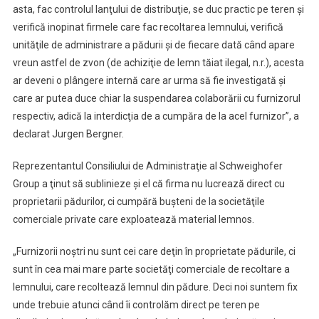
asta, fac controlul lanţului de distribuţie, se duc practic pe teren şi
verifică inopinat firmele care fac recoltarea lemnului, verifică
unităţile de administrare a pădurii şi de fiecare dată când apare
vreun astfel de zvon (de achiziţie de lemn tăiat ilegal, n.r.), acesta
ar deveni o plângere internă care ar urma să fie investigată şi
care ar putea duce chiar la suspendarea colaborării cu furnizorul
respectiv, adică la interdicţia de a cumpăra de la acel furnizor”, a
declarat Jurgen Bergner.
Reprezentantul Consiliului de Administraţie al Schweighofer
Group a ţinut să sublinieze şi el că firma nu lucrează direct cu
proprietarii pădurilor, ci cumpără buşteni de la societăţile
comerciale private care exploatează material lemnos.
„Furnizorii noştri nu sunt cei care deţin în proprietate pădurile, ci
sunt în cea mai mare parte societăţi comerciale de recoltare a
lemnului, care recoltează lemnul din pădure. Deci noi suntem fix
unde trebuie atunci când îi controlăm direct pe teren pe