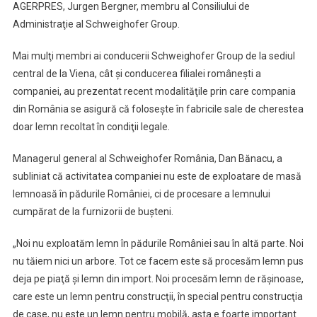
AGERPRES, Jurgen Bergner, membru al Consiliului de
Administraţie al Schweighofer Group.
Mai mulţi membri ai conducerii Schweighofer Group de la sediul
central de la Viena, cât şi conducerea filialei româneşti a
companiei, au prezentat recent modalităţile prin care compania
din România se asigură că foloseşte în fabricile sale de cherestea
doar lemn recoltat în condiţii legale.
Managerul general al Schweighofer România, Dan Bănacu, a
subliniat că activitatea companiei nu este de exploatare de masă
lemnoasă în pădurile României, ci de procesare a lemnului
cumpărat de la furnizorii de buşteni.
„Noi nu exploatăm lemn în pădurile României sau în altă parte. Noi
nu tăiem nici un arbore. Tot ce facem este să procesăm lemn pus
deja pe piaţă şi lemn din import. Noi procesăm lemn de răşinoase,
care este un lemn pentru construcţii, în special pentru construcţia
de case, nu este un lemn pentru mobilă, asta e foarte important