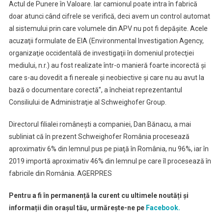
Actul de Punere în Valoare. Iar camionul poate intra în fabrică
doar atunci când cifrele se verifică, deci avem un control automat
al sistemului prin care volumele din APV nu pot fi depăşite. Acele
acuzaţii formulate de EIA (Environmental Investigation Agency,
organizaţie occidentală de investigaţii în domeniul protecţiei
mediului, n.r.) au fost realizate într-o manieră foarte incorectă şi
care s-au dovedit a fi nereale şi neobiective şi care nu au avut la
bază o documentare corectă”, a încheiat reprezentantul
Consiliului de Administraţie al Schweighofer Group.
Directorul filialei româneşti a companiei, Dan Bănacu, a mai
subliniat că în prezent Schweighofer România procesează
aproximativ 6% din lemnul pus pe piaţă în România, nu 96%, iar în
2019 importă aproximativ 46% din lemnul pe care îl procesează în
fabricile din România. AGERPRES
Pentru a fi în permanență la curent cu ultimele noutăți și
informații din orașul tău, urmărește-ne pe
Facebook.