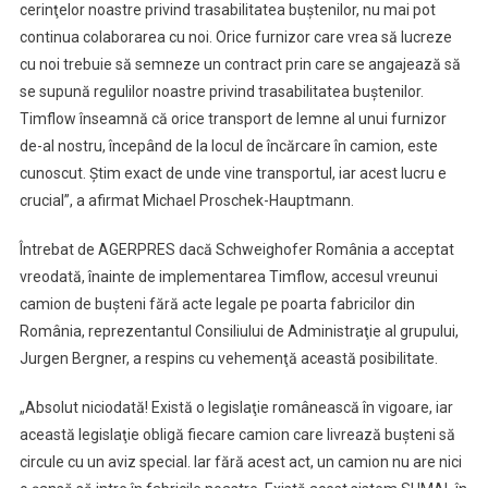
cerinţelor noastre privind trasabilitatea buştenilor, nu mai pot
continua colaborarea cu noi. Orice furnizor care vrea să lucreze
cu noi trebuie să semneze un contract prin care se angajează să
se supună regulilor noastre privind trasabilitatea buştenilor.
Timflow înseamnă că orice transport de lemne al unui furnizor
de-al nostru, începând de la locul de încărcare în camion, este
cunoscut. Ştim exact de unde vine transportul, iar acest lucru e
crucial”, a afirmat Michael Proschek-Hauptmann.
Întrebat de AGERPRES dacă Schweighofer România a acceptat
vreodată, înainte de implementarea Timflow, accesul vreunui
camion de buşteni fără acte legale pe poarta fabricilor din
România, reprezentantul Consiliului de Administraţie al grupului,
Jurgen Bergner, a respins cu vehemenţă această posibilitate.
„Absolut niciodată! Există o legislaţie românească în vigoare, iar
această legislaţie obligă fiecare camion care livrează buşteni să
circule cu un aviz special. Iar fără acest act, un camion nu are nici