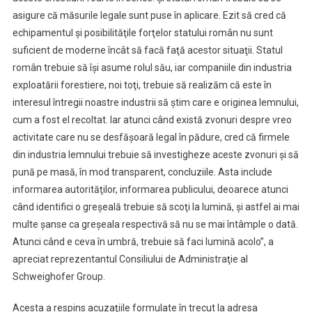
asigure că măsurile legale sunt puse în aplicare. Ezit să cred că
echipamentul şi posibilităţile forţelor statului român nu sunt
suficient de moderne încât să facă faţă acestor situaţii. Statul
român trebuie să îşi asume rolul său, iar companiile din industria
exploatării forestiere, noi toţi, trebuie să realizăm că este în
interesul întregii noastre industrii să ştim care e originea lemnului,
cum a fost el recoltat. Iar atunci când există zvonuri despre vreo
activitate care nu se desfăşoară legal în pădure, cred că firmele
din industria lemnului trebuie să investigheze aceste zvonuri şi să
pună pe masă, în mod transparent, concluziile. Asta include
informarea autorităţilor, informarea publicului, deoarece atunci
când identifici o greşeală trebuie să scoţi la lumină, şi astfel ai mai
multe şanse ca greşeala respectivă să nu se mai întâmple o dată.
Atunci când e ceva în umbră, trebuie să faci lumină acolo”, a
apreciat reprezentantul Consiliului de Administraţie al
Schweighofer Group.
Acesta a respins acuzaţiile formulate în trecut la adresa