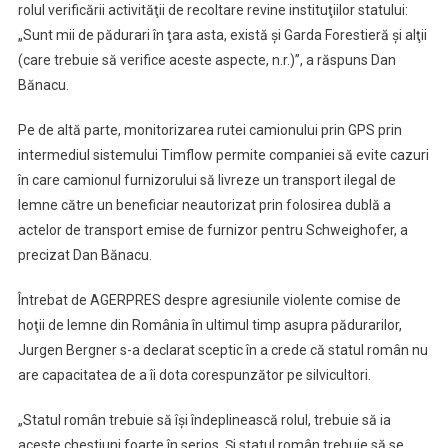
rolul verificării activităţii de recoltare revine instituţiilor statului:
„Sunt mii de pădurari în ţara asta, există şi Garda Forestieră şi alţii
(care trebuie să verifice aceste aspecte, n.r.)”, a răspuns Dan
Bănacu.
Pe de altă parte, monitorizarea rutei camionului prin GPS prin
intermediul sistemului Timflow permite companiei să evite cazuri
în care camionul furnizorului să livreze un transport ilegal de
lemne către un beneficiar neautorizat prin folosirea dublă a
actelor de transport emise de furnizor pentru Schweighofer, a
precizat Dan Bănacu.
Întrebat de AGERPRES despre agresiunile violente comise de
hoţii de lemne din România în ultimul timp asupra pădurarilor,
Jurgen Bergner s-a declarat sceptic în a crede că statul român nu
are capacitatea de a îi dota corespunzător pe silvicultori.
„Statul român trebuie să îşi îndeplinească rolul, trebuie să ia
aceste chestiuni foarte în serios. Şi statul român trebuie să se