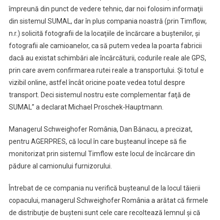
împreună din punct de vedere tehnic, dar noi folosim informaţii
din sistemul SUMAL, dar în plus compania noastră (prin Timflow,
n.r.) solicită fotografii de la locaţiile de încărcare a buştenilor, şi
fotografii ale camioanelor, ca să putem vedea la poarta fabricii
dacă au existat schimbări ale încărcăturii, codurile reale ale GPS,
prin care avem confirmarea rutei reale a transportului. Şi totul e
vizibil online, astfel încât oricine poate vedea totul despre
transport. Deci sistemul nostru este complementar faţă de
SUMAL” a declarat Michael Proschek-Hauptmann.
Managerul Schweighofer România, Dan Bănacu, a precizat,
pentru AGERPRES, că locul în care buşteanul începe să fie
monitorizat prin sistemul Timflow este locul de încărcare din
pădure al camionului furnizorului.
Întrebat de ce compania nu verifică buşteanul de la locul tăierii
copacului, managerul Schweighofer România a arătat că firmele
de distribuţie de buşteni sunt cele care recoltează lemnul şi că