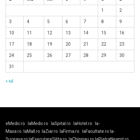
1
2
3
4
5
6
7
8
9
10
11
12
13
14
15
16
17
18
19
20
21
22
23
24
25
26
27
28
29
30
31
« iul.
eMedic.ro
laMedic.ro
laSpital.ro
laHotel.ro
la-
Masa.ro
laMall.ro
laZiar.ro
laFirma.ro
laFacultate.ro
la-
Suceava.ro
laExecutareSilita.ro
laChisinau.ro
laPiatraNeamt.ro