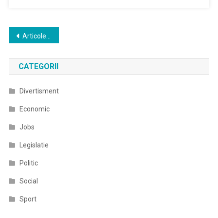
Navigare
Articole mai vechi
în
CATEGORII
articole
Divertisment
Economic
Jobs
Legislatie
Politic
Social
Sport