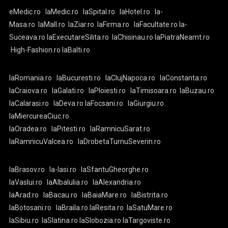
eMedic.ro
laMedic.ro
laSpital.ro
laHotel.ro
la-
Masa.ro
laMall.ro
laZiar.ro
laFirma.ro
laFacultate.ro
la-
Suceava.ro
laExecutareSilita.ro
laChisinau.ro
laPiatraNeamt.ro
High-Fashion.ro
laBalti.ro
laRomania.ro
laBucuresti.ro
laClujNapoca.ro
laConstanta.ro
laCraiova.ro
laGalati.ro
laPloiesti.ro
laTimisoara.ro
laBuzau.ro
laCalarasi.ro
laDeva.ro
laFocsani.ro
laGiurgiu.ro
laMiercureaCiuc.ro
laOradea.ro
laPitesti.ro
laRamnicuSarat.ro
laRamnicuValcea.ro
laDrobetaTurnuSeverin.ro
laBrasov.ro
la-Iasi.ro
laSfantuGheorghe.ro
laVaslui.ro
laAlbaIulia.ro
laAlexandria.ro
laArad.ro
laBacau.ro
laBaiaMare.ro
laBistrita.ro
laBotosani.ro
laBraila.ro
laResita.ro
laSatuMare.ro
laSibiu.ro
laSlatina.ro
laSlobozia.ro
laTargoviste.ro