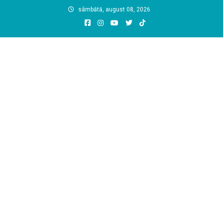
Skip
sâmbătă, august 08, 2026
to
content