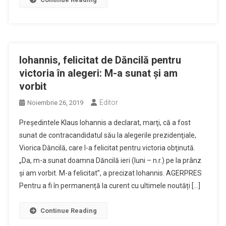
Iohannis, felicitat de Dăncilă pentru
victoria în alegeri: M-a sunat şi am
vorbit
Editor
Noiembrie 26, 2019
Preşedintele Klaus Iohannis a declarat, marţi, că a fost
sunat de contracandidatul său la alegerile prezidenţiale,
Viorica Dăncilă, care l-a felicitat pentru victoria obţinută.
„Da, m-a sunat doamna Dăncilă ieri (luni – n.r.) pe la prânz
şi am vorbit. M-a felicitat”, a precizat Iohannis. AGERPRES
Pentru a fi în permanență la curent cu ultimele noutăți […]
Continue Reading