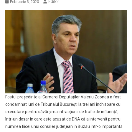
Editor
Februarie 3, 2020
Fostul preşedinte al Camerei Deputaţilor Valeriu Zgonea a fost
condamnat luni de Tribunalul Bucureşti la trei ani închisoare cu
executare pentru săvârşirea infracţiunii de trafic de influenţă,
într-un dosar în care este acuzat de DNA că a intervenit pentru
numirea fiicei unui consilier judeţean în Buzău într-o importantă