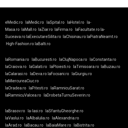
eMedic.ro
laMedic.ro
laSpital.ro
laHotel.ro
la-
Masa.ro
laMall.ro
laZiar.ro
laFirma.ro
laFacultate.ro
la-
Suceava.ro
laExecutareSilita.ro
laChisinau.ro
laPiatraNeamt.ro
High-Fashion.ro
laBalti.ro
laRomania.ro
laBucuresti.ro
laClujNapoca.ro
laConstanta.ro
laCraiova.ro
laGalati.ro
laPloiesti.ro
laTimisoara.ro
laBuzau.ro
laCalarasi.ro
laDeva.ro
laFocsani.ro
laGiurgiu.ro
laMiercureaCiuc.ro
laOradea.ro
laPitesti.ro
laRamnicuSarat.ro
laRamnicuValcea.ro
laDrobetaTurnuSeverin.ro
laBrasov.ro
la-Iasi.ro
laSfantuGheorghe.ro
laVaslui.ro
laAlbaIulia.ro
laAlexandria.ro
laArad.ro
laBacau.ro
laBaiaMare.ro
laBistrita.ro