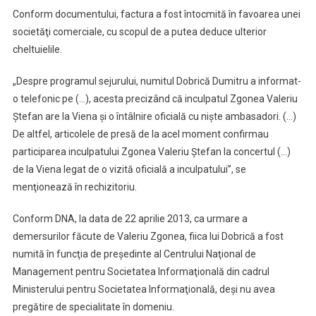
Conform documentului, factura a fost întocmită în favoarea unei
societăţi comerciale, cu scopul de a putea deduce ulterior
cheltuielile.
„Despre programul sejurului, numitul Dobrică Dumitru a informat-
o telefonic pe (…), acesta precizând că inculpatul Zgonea Valeriu
Ştefan are la Viena şi o întâlnire oficială cu nişte ambasadori. (…)
De altfel, articolele de presă de la acel moment confirmau
participarea inculpatului Zgonea Valeriu Ştefan la concertul (…)
de la Viena legat de o vizită oficială a inculpatului”, se
menţionează în rechizitoriu.
Conform DNA, la data de 22 aprilie 2013, ca urmare a
demersurilor făcute de Valeriu Zgonea, fiica lui Dobrică a fost
numită în funcţia de preşedinte al Centrului Naţional de
Management pentru Societatea Informaţională din cadrul
Ministerului pentru Societatea Informaţională, deşi nu avea
pregătire de specialitate în domeniu.