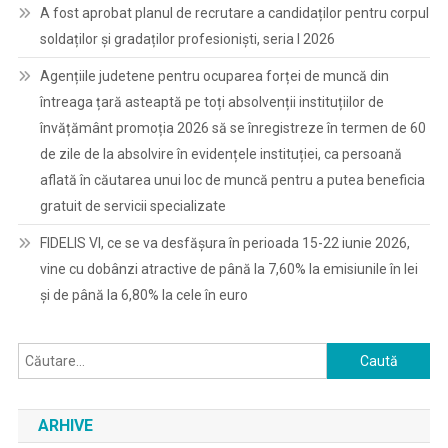
A fost aprobat planul de recrutare a candidaților pentru corpul
soldaților și gradaților profesioniști, seria I 2026
Agențiile judetene pentru ocuparea forței de muncă din
întreaga țară asteaptă pe toți absolvenții instituțiilor de
învățământ promoția 2026 să se înregistreze în termen de 60
de zile de la absolvire în evidențele instituției, ca persoană
aflată în căutarea unui loc de muncă pentru a putea beneficia
gratuit de servicii specializate
FIDELIS VI, ce se va desfășura în perioada 15-22 iunie 2026,
vine cu dobânzi atractive de până la 7,60% la emisiunile în lei
și de până la 6,80% la cele în euro
Caută
după:
ARHIVE