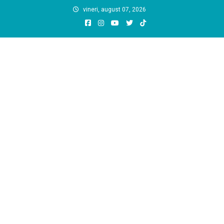
Skip
vineri, august 07, 2026
to
content