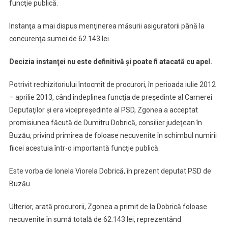
funcţie publică.
Instanţa a mai dispus menţinerea măsurii asiguratorii până la
concurenţa sumei de 62.143 lei.
Decizia instanţei nu este definitivă şi poate fi atacată cu apel.
Potrivit rechizitoriului întocmit de procurori, în perioada iulie 2012
– aprilie 2013, când îndeplinea funcţia de preşedinte al Camerei
Deputaţilor şi era vicepreşedinte al PSD, Zgonea a acceptat
promisiunea făcută de Dumitru Dobrică, consilier judeţean în
Buzău, privind primirea de foloase necuvenite în schimbul numirii
fiicei acestuia într-o importantă funcţie publică.
Este vorba de Ionela Viorela Dobrică, în prezent deputat PSD de
Buzău.
Ulterior, arată procurorii, Zgonea a primit de la Dobrică foloase
necuvenite în sumă totală de 62.143 lei, reprezentând