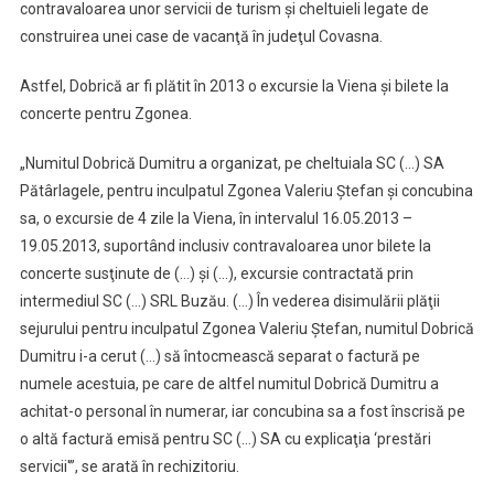
contravaloarea unor servicii de turism şi cheltuieli legate de
construirea unei case de vacanţă în judeţul Covasna.
Astfel, Dobrică ar fi plătit în 2013 o excursie la Viena şi bilete la
concerte pentru Zgonea.
„Numitul Dobrică Dumitru a organizat, pe cheltuiala SC (…) SA
Pătârlagele, pentru inculpatul Zgonea Valeriu Ştefan şi concubina
sa, o excursie de 4 zile la Viena, în intervalul 16.05.2013 –
19.05.2013, suportând inclusiv contravaloarea unor bilete la
concerte susţinute de (…) şi (…), excursie contractată prin
intermediul SC (…) SRL Buzău. (…) În vederea disimulării plăţii
sejurului pentru inculpatul Zgonea Valeriu Ştefan, numitul Dobrică
Dumitru i-a cerut (…) să întocmească separat o factură pe
numele acestuia, pe care de altfel numitul Dobrică Dumitru a
achitat-o personal în numerar, iar concubina sa a fost înscrisă pe
o altă factură emisă pentru SC (…) SA cu explicaţia ‘prestări
servicii'”, se arată în rechizitoriu.