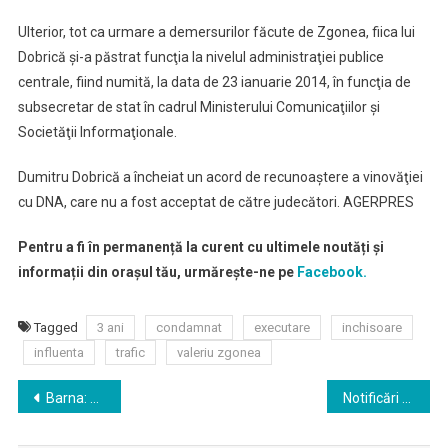
Ulterior, tot ca urmare a demersurilor făcute de Zgonea, fiica lui
Dobrică şi-a păstrat funcţia la nivelul administraţiei publice
centrale, fiind numită, la data de 23 ianuarie 2014, în funcţia de
subsecretar de stat în cadrul Ministerului Comunicaţiilor şi
Societăţii Informaţionale.
Dumitru Dobrică a încheiat un acord de recunoaştere a vinovăţiei
cu DNA, care nu a fost acceptat de către judecători. AGERPRES
Pentru a fi în permanență la curent cu ultimele noutăți și
informații din orașul tău, urmărește-ne pe
Facebook.
Tagged
3 ani
condamnat
executare
inchisoare
influenta
trafic
valeriu zgonea
Navigare
Barna: Nu vom vota moţiunea de cenzură
Notificări privind impactul Brexit
în