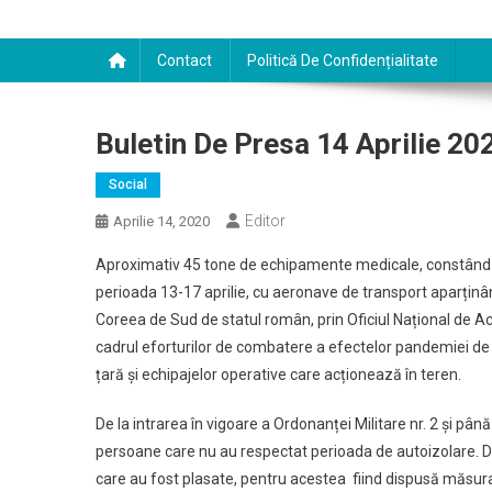
Contact
Politică De Confidențialitate
Buletin De Presa 14 Aprilie 20
Social
Editor
Aprilie 14, 2020
Aproximativ 45 tone de echipamente medicale, constând în
perioada 13-17 aprilie, cu aeronave de transport aparțin
Coreea de Sud de statul român, prin Oficiul Național de Ach
cadrul eforturilor de combatere a efectelor pandemiei de C
țară și echipajelor operative care acționează în teren.
De la intrarea în vigoare a Ordonanței Militare nr. 2 și pân
persoane care nu au respectat perioada de autoizolare. D
care au fost plasate, pentru acestea fiind dispusă măsur