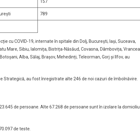
157
urești
789
e cu COVID-19, internate în spitale din Dolj, București, Iași, Suceava,
atu Mare, Sibiu, Ialomița, Bistrița-Năsăud, Covasna, Dâmbovița, Vrancea
 Botoșani, Alba, Sălaj, Brașov, Mehedinți, Teleorman, Gorj și Ilfov, au
Strategică, au fost înregistrate alte 246 de noi cazuri de îmbolnăvire.
t 23.645 de persoane. Alte 67.268 de persoane sunt în izolare la domiciliu
 70.097 de teste.