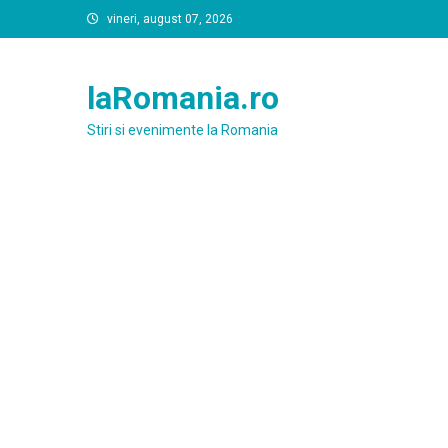
Skip
vineri, august 07, 2026
to
content
laRomania.ro
Stiri si evenimente la Romania