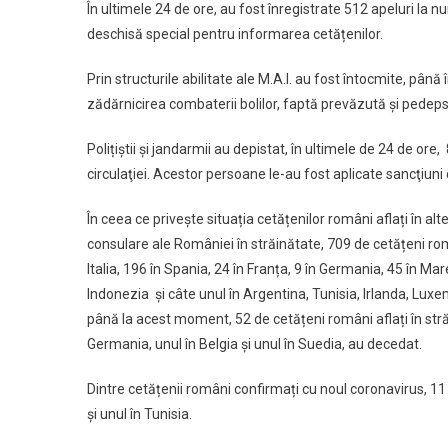
În ultimele 24 de ore, au fost înregistrate 512 apeluri la 
deschisă special pentru informarea cetățenilor.
Prin structurile abilitate ale M.A.I. au fost întocmite, până
zădărnicirea combaterii bolilor, faptă prevăzută şi pedepsi
Polițiștii și jandarmii au depistat, în ultimele de 24 de o
circulaţiei. Acestor persoane le-au fost aplicate sancţiuni
În ceea ce privește situația cetățenilor români aflați în alte
consulare ale României în străinătate, 709 de cetățeni rom
Italia, 196 în Spania, 24 în Franța, 9 în Germania, 45 în Mare
Indonezia și câte unul în Argentina, Tunisia, Irlanda, Lux
până la acest moment, 52 de cetățeni români aflați în străină
Germania, unul în Belgia și unul în Suedia, au decedat.
Dintre cetățenii români confirmați cu noul coronavirus, 11 
și unul în Tunisia.