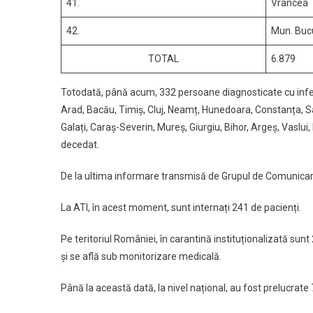
41.
Vrancea
42.
Mun. Buc
TOTAL
6.879
Totodată, până acum, 332 persoane diagnosticate cu infecți
Arad, Bacău, Timiș, Cluj, Neamț, Hunedoara, Constanța, S
Galați, Caraș-Severin, Mureș, Giurgiu, Bihor, Argeș, Vaslui,
decedat.
De la ultima informare transmisă de Grupul de Comunicare 
La ATI, în acest moment, sunt internați 241 de pacienți.
Pe teritoriul României, în carantină instituționalizată sun
și se află sub monitorizare medicală.
Până la această dată, la nivel național, au fost prelucrate