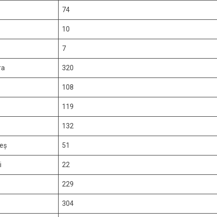
74
10
7
ra
320
108
119
132
eș
51
i
22
229
304