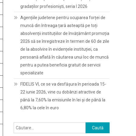
gradaților profesioniști, seria I 2026
Agențiile judetene pentru ocuparea forței de
muncă din întreaga țară asteaptă pe toți
absolvenții instituțiilor de învățământ promoția
2026 să se înregistreze în termen de 60 de zile
de la absolvire în evidențele instituției, ca
persoană aflată în căutarea unui loc de muncă
pentru a putea beneficia gratuit de servicii
specializate
FIDELIS VI, ce se va desfășura în perioada 15-
22 iunie 2026, vine cu dobânzi atractive de
până la 7,60% la emisiunile în lei și de până la
6,80% la cele în euro
Caută
după: