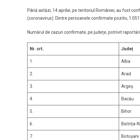
Până astăzi, 14 aprilie, pe teritoriul României, au fost c
(coronavirus). Dintre persoanele confirmate pozitiv, 1.051
Numărul de cazuri confirmate, pe județe, potrivit raportări
Nr. crt.
Județ
1.
Alba
2.
Arad
3.
Argeș
4.
Bacău
5.
Bihor
6.
Bistrița-
7.
Botoșani