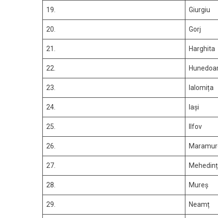
19.
Giurgiu
20.
Gorj
21.
Harghita
22.
Hunedoa
23.
Ialomița
24.
Iași
25.
Ilfov
26.
Maramur
27.
Mehedinț
28.
Mureș
29.
Neamț