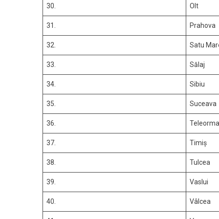
30.
Olt
31.
Prahova
32.
Satu Mar
33.
Sălaj
34.
Sibiu
35.
Suceava
36.
Teleorm
37.
Timiș
38.
Tulcea
39.
Vaslui
40.
Vâlcea