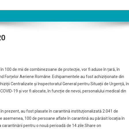
20
 100 de mii de combinezoane de protecție, vor fi aduse în țară, în
ând Forțelor Aeriene Române. Echipamentele au fost achiziționate din
iziții Centralizate și Inspectoratul General pentru Situații de Urgență, în
OVID-19 și vor fi alocate, în funcție de nevoi, personalului medical din
ă în prezent, au fost plasate în carantină instituționalizată 2.041 de
e asemenea, 100 de persoane aflate în carantină au părăsit locația în
a carantinării pentru o nouă perioadă de 14 zile.Share on