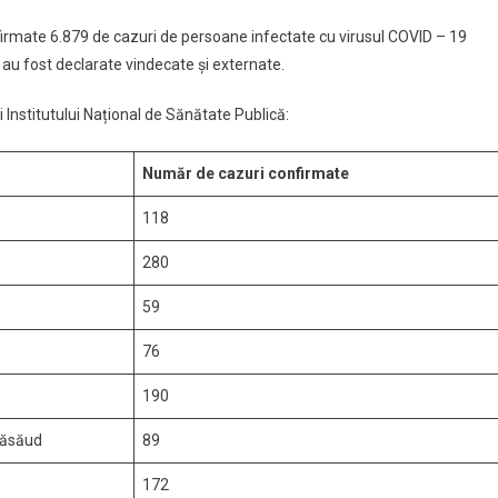
onfirmate 6.879 de cazuri de persoane infectate cu virusul COVID – 19
 au fost declarate vindecate și externate.
i Institutului Național de Sănătate Publică:
Număr de cazuri confirmate
118
280
59
76
190
Năsăud
89
172