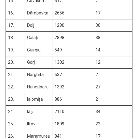
15.
Covasna
617
7
16.
Dâmbovița
2656
17
17.
Dolj
1280
30
18.
Galați
2898
38
19.
Giurgiu
549
14
20.
Gorj
1302
12
21.
Harghita
637
2
22.
Hunedoara
1392
27
23.
Ialomița
886
2
24.
Iași
2110
34
25.
Ilfov
1809
22
26.
Maramureș
841
17