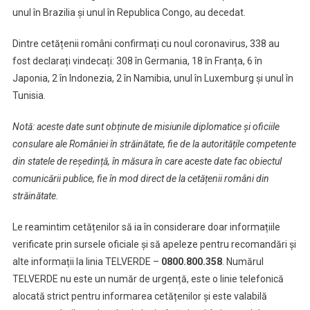
unul în Brazilia și unul în Republica Congo, au decedat.
Dintre cetățenii români confirmați cu noul coronavirus, 338 au
fost declarați vindecați: 308 în Germania, 18 în Franța, 6 în
Japonia, 2 în Indonezia, 2 în Namibia, unul în Luxemburg și unul în
Tunisia.
Notă: aceste date sunt obținute de misiunile diplomatice și oficiile
consulare ale României în străinătate, fie de la autoritățile competente
din statele de reședință, în măsura în care aceste date fac obiectul
comunicării publice, fie în mod direct de la cetățenii români din
străinătate.
Le reamintim cetățenilor să ia în considerare doar informațiile
verificate prin sursele oficiale și să apeleze pentru recomandări și
alte informații la linia TELVERDE –
0800.800.358
. Numărul
TELVERDE nu este un număr de urgență, este o linie telefonică
alocată strict pentru informarea cetățenilor și este valabilă