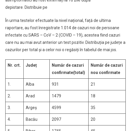
asimptomatici au fost externați la 10 zile după
depistare. Distribuie pe
În urma testelor efectuate la nivel național, față de ultima
raportare, au fost înregistrate 1.014 de cazuri noi de persoane
infectate cu SARS – CoV – 2 (COVID – 19), acestea fiind cazuri
care nu au mai avut anterior un test pozitiv. Distribuția pe județe a
cazurilor per total și a celor noi o regăsiți în tabelul de mai jos.
Nr. crt.
Județ
Număr de cazuri
Număr de cazuri
confirmate(total)
nou confirmate
1.
Alba
931
21
2.
Arad
1479
18
3.
Argeș
4599
35
4.
Bacău
2097
20