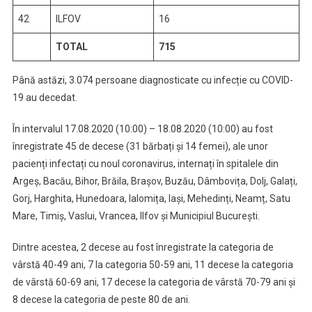
42
ILFOV
16
TOTAL
715
Până astăzi, 3.074 persoane diagnosticate cu infecție cu COVID-
19 au decedat.
În intervalul 17.08.2020 (10:00) – 18.08.2020 (10:00) au fost
înregistrate 45 de decese (31 bărbați și 14 femei), ale unor
pacienți infectați cu noul coronavirus, internați în spitalele din
Argeș, Bacău, Bihor, Brăila, Brașov, Buzău, Dâmbovița, Dolj, Galați,
Gorj, Harghita, Hunedoara, Ialomița, Iași, Mehedinți, Neamț, Satu
Mare, Timiș, Vaslui, Vrancea, Ilfov și Municipiul București.
Dintre acestea, 2 decese au fost înregistrate la categoria de
vârstă 40-49 ani, 7 la categoria 50-59 ani, 11 decese la categoria
de vârstă 60-69 ani, 17 decese la categoria de vârstă 70-79 ani și
8 decese la categoria de peste 80 de ani.