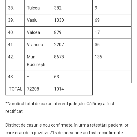
38.
Tulcea
382
9
39.
Vaslui
1330
69
40.
Vâlcea
879
17
41.
Vrancea
2207
36
42.
Mun.
8678
135
București
43.
–
63
TOTAL
72208
1014
*Numărul total de cazuri aferent județului Călărași a fost
rectificat.
Distinct de cazurile nou confirmate, în urma retestării pacienților
care erau deja pozitivi, 715 de persoane au fost reconfirmate