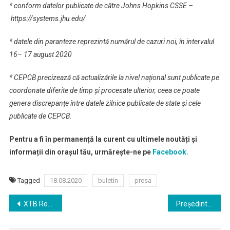
* conform datelor publicate de către Johns Hopkins CSSE –
https://systems.jhu.edu/
* datele din paranteze reprezintă numărul de cazuri noi, în intervalul
16– 17 august 2020
* CEPCB precizează că actualizările la nivel național sunt publicate pe
coordonate diferite de timp și procesate ulterior, ceea ce poate
genera discrepanțe între datele zilnice publicate de state și cele
publicate de CEPCB.
Pentru a fi în permanență la curent cu ultimele noutăți și
informații din orașul tău, urmărește-ne pe
Facebook.
Tagged
18.08.2020
buletin
presa
Navigare
XTB România: Călătoria investitorilor la bursă a fost anul acesta de o viteză și o volatilitate demne de manualele de istorie
Preşedintele Klaus Iohannis a promulgat mai multe legi
în