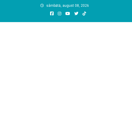
Skip
sâmbătă, august 08, 2026
to
content