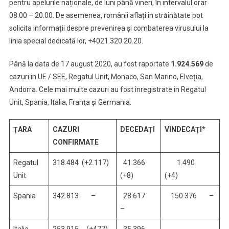
pentru apelurile naționale, de luni până vineri, în intervalul orar
08.00 – 20.00. De asemenea, românii aflați în străinătate pot
solicita informații despre prevenirea și combaterea virusului la
linia special dedicată lor, +4021.320.20.20.
Până la data de 17 august 2020, au fost raportate
1.924.569
de
cazuri în UE / SEE, Regatul Unit, Monaco, San Marino, Elveția,
Andorra. Cele mai multe cazuri au fost înregistrate în Regatul
Unit, Spania, Italia, Franţa și Germania.
ŢARA
CAZURI
DECEDAȚI
VINDECA
ŢI
*
CONFIRMATE
Regatul
318.484 (+2.117)
41.366
1.490
Unit
(+8)
(+4)
Spania
342.813 –
28.617
150.376 –
–