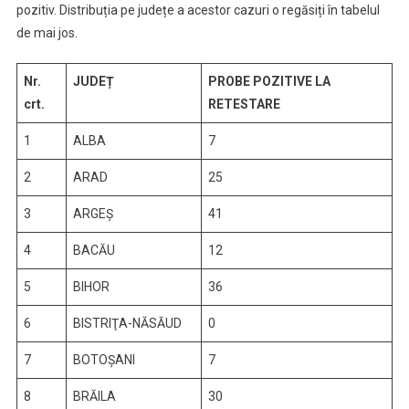
pozitiv. Distribuția pe județe a acestor cazuri o regăsiți în tabelul
de mai jos.
Nr.
JUDEȚ
PROBE POZITIVE LA
crt.
RETESTARE
1
ALBA
7
2
ARAD
25
3
ARGEŞ
41
4
BACĂU
12
5
BIHOR
36
6
BISTRIŢA-NĂSĂUD
0
7
BOTOŞANI
7
8
BRĂILA
30