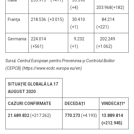
Italia
253.915 (+477)
35.396
(+4)
203.968(+182)
Franţa
218.536 (+3.015)
30.410
84.214
(+1)
(+221)
Germania
224.014
9.232
202.249
(+561)
(+1)
(+1.062)
Sursă: Centrul European pentru Prevenirea și Controlul Bolilor
(CEPCB) (https://www.ecdc.europa.eu/en)
SITUAȚIE GLOBALĂ LA 17
AUGUST 2020
CAZURI CONFIRMATE
DECEDAȚI
VINDECAȚI
*
21.689.832
(+217.262)
770.273
(+4.193)
13.889.814
(+212.945)