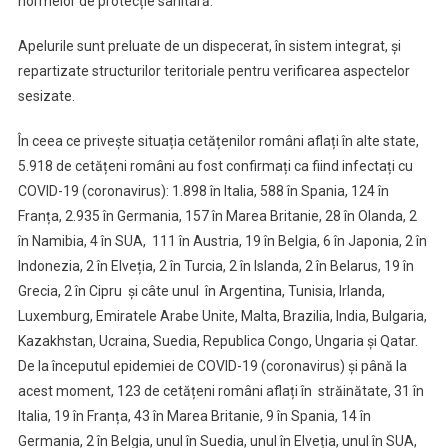
normelor de protecție sanitară.
Apelurile sunt preluate de un dispecerat, în sistem integrat, și
repartizate structurilor teritoriale pentru verificarea aspectelor
sesizate.
În ceea ce privește situația cetățenilor români aflați în alte state,
5.918 de cetățeni români au fost confirmați ca fiind infectați cu
COVID-19 (coronavirus): 1.898 în Italia, 588 în Spania, 124 în
Franța, 2.935 în Germania, 157 în Marea Britanie, 28 în Olanda, 2
în Namibia, 4 în SUA, 111 în Austria, 19 în Belgia, 6 în Japonia, 2 în
Indonezia, 2 în Elveția, 2 în Turcia, 2 în Islanda, 2 în Belarus, 19 în
Grecia, 2 în Cipru și câte unul în Argentina, Tunisia, Irlanda,
Luxemburg, Emiratele Arabe Unite, Malta, Brazilia, India, Bulgaria,
Kazakhstan, Ucraina, Suedia, Republica Congo, Ungaria și Qatar.
De la începutul epidemiei de COVID-19 (coronavirus) și până la
acest moment, 123 de cetățeni români aflați în străinătate, 31 în
Italia, 19 în Franța, 43 în Marea Britanie, 9 în Spania, 14 în
Germania, 2 în Belgia, unul în Suedia, unul în Elveția, unul în SUA,